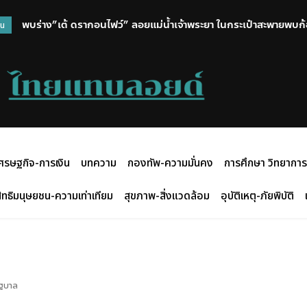
พบร่าง”เต้ ดรากอนไฟว์” ลอยแม่น้ำเจ้าพระยา ในกระเป๋าสะพายพบก้อ
วน
เผยเสียใจแต่คิดว่าเพื่อนคงตัดสินใจดีแล้ว
ศรษฐกิจ-การเงิน
บทความ
กองทัพ-ความมั่นคง
การศึกษา วิทยาการ
ิทธิมนุษยชน-ความเท่าเทียม
สุขภาพ-สิ่งแวดล้อม
อุบัติเหตุ-ภัยพิบัติ
ัฐบาล