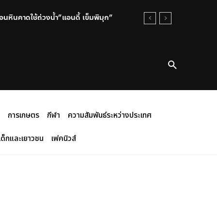
นหินคาดใช้ถ่วงน้ำ”แอนดี้ เข็มพิมุก”
การเกษตร
กีฬา
ความสัมพันธ์ระหว่างประเทศ
เด็กและเยาวชน
เฟคนิวส์