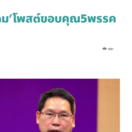
ุตตม’โพสต์ขอบคุณ5พรรค
881