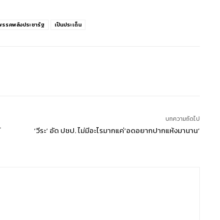
พรรคพลังประชารัฐ
เป็นประเด็น
บทความถัดไป
์
‘วีระ’ อัด ปชป. ไม่มีอะไรมากแค่’อดอยากปากแห้งมานาน’