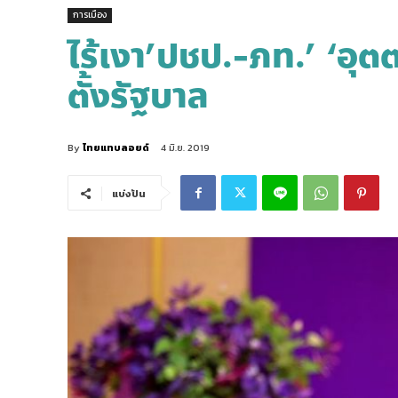
การเมือง
ไร้เงา’ปชป.-ภท.’ ‘อ
ตั้งรัฐบาล
By
ไทยแทบลอยด์
4 มิ.ย. 2019
แบ่งปัน