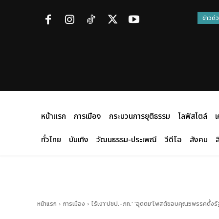
ข่าวด่
หน้าแรก
การเมือง
กระบวนการยุติธรรม
ไลฟ์สไตล์
เ
ทั่วไทย
บันเทิง
วัฒนธรรม-ประเพณี
วีดีโอ
สังคม
ส
หน้าแรก
การเมือง
ไร้เงา'ปชป.-ภท.' 'อุตตม'โพสต์ขอบคุณ5พรรคตั้งร