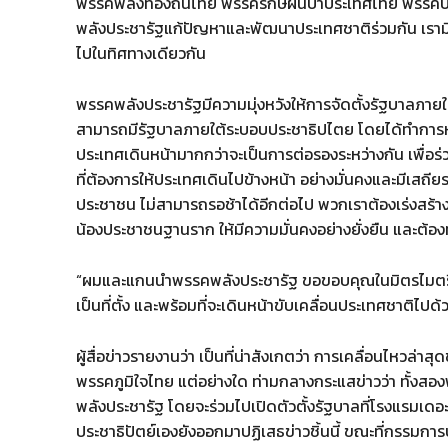
พรรคพลังท้องถิ่นไทย พรรครักษ์ผืนป่าประเทศไทย พรรคปร
พลังประชารัฐแก้ปัญหาและพัฒนาประเทศชาติร่วมกัน เราม
ไปในทิศทางเดียวกัน
พรรคพลังประชารัฐมีความมุ่งหวังให้การจัดตั้งรัฐบาลภายใต
สามารถมีรัฐบาลภายใต้ระบอบประชาธิปไตย โดยได้ทำการหา
ประเทศเดินหน้ามากกว่าจะเป็นการต่อรองระหว่างกัน เพื่
ที่ต้องการให้ประเทศเดินไปข้างหน้า อย่างมั่นคงและมีเสถีย
ประชาชน ไม่สามารถรอช้าได้อีกต่อไป พวกเราต้องเร่งสร้างร
น้องประชาชนฐานราก ให้มีความมั่นคงอย่างยั่งยืน และต้อง
“ผมและแกนนำพรรคพลังประชารัฐ ขอขอบคุณในมิตรไมตรี แล
เป็นที่ตั้ง และพร้อมที่จะเดินหน้าขับเคลื่อนประเทศชาติ
ผู้สื่อข่าวรายงานว่า เป็นที่น่าสังเกตว่า การเคลื่อนไหวล่า
พรรคภูมิใจไทย แต่อย่างใด ท่ามกลางกระแสข่าวว่า ทั้งส
พลังประชารัฐ โดยจะร่วมไปเปิดตัวตั้งรัฐบาลที่โรงแรมเดอะส
ประชาธิปัตย์เองยังออกมาปฏิเสธข่าวชิ้นนี้ ขณะที่กรรม