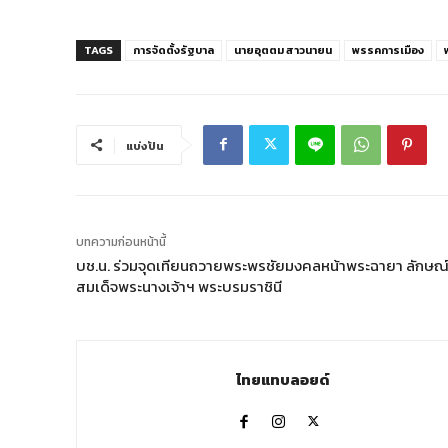
TAGS
การจัดตั้งรัฐบาล
นายอุตตม สาวนายน
พรรคการเมือง
แบ่งปัน
บทความก่อนหน้านี้
บช.น. ร่วมจุดเทียนถวายพระพรชัยมงคลหน้าพระฉายา ลักษณ
สมเด็จพระนางเจ้าฯ พระบรมราชินี
ไทยแทบลอยด์