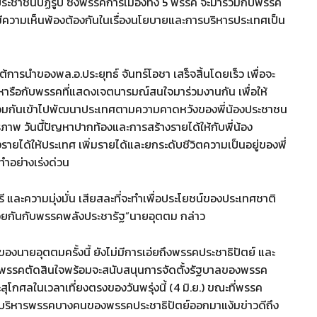
ะชาชนปฏิรูป ซึ่งพรรคการเมืองทั้ง 5 พรรค จะมาร่วมกับพรรค
ีความเห็นพ้องต้องกันในเรื่องนโยบายและการบริหารประเทศเป็น
้การนำของพล.อ.ประยุทธ์ จันทร์โอชา เสร็จสิ้นโดยเร็ว เพื่อจะ
รือกับพรรคที่แสดงเจตนารมณ์สนใจมาร่วมงานกัน เพื่อให้
อร่วมกันเข้าไปพัฒนาประเทศตามความคาดหวังของพี่น้องประชาชน
รภาพ วันนี้ปัญหาปากท้องและการสร้างรายได้ให้กับพี่น้อง
ายได้ให้ประเทศ เพิ่มรายได้และยกระดับชีวิตความเป็นอยู่ของพี่
ทำอย่างเร่งด่วน
ะความมุ่งมั่น เสียสละที่จะทำเพื่อประโยชน์ของประเทศชาติ
ไปด้วยกันกับพรรคพลังประชารัฐ”นายอุตตม กล่าว
สุดของนายอุตตมครั้งนี้ ยังไม่มีการเอ่ยถึงพรรคประชาธิปัตย์ และ
องพรรคตัดสินใจพร้อมจะสนับสนุนการจัดตั้งรัฐบาลของพรรค
ุโกศลในเวลาเที่ยงตรงของวันพรุ่งนี้ (4 มิ.ย.) ขณะที่พรรค
การบริหารพรรคบางคนของพรรคประชาธิปัตย์ออกมาแง้มข่าวดีถึง