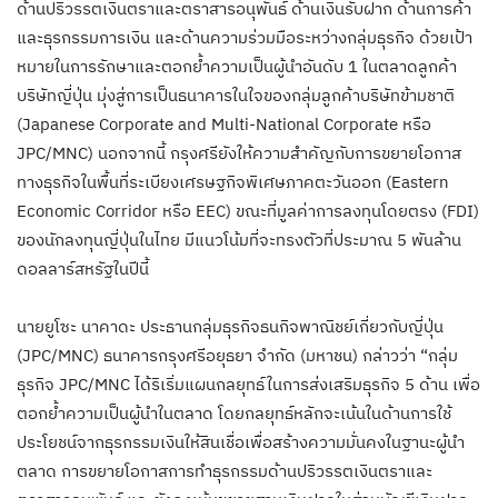
ด้านปริวรรตเงินตราและตราสารอนุพันธ์ ด้านเงินรับฝาก ด้านการค้า
และธุรกรรมการเงิน และด้านความร่วมมือระหว่างกลุ่มธุรกิจ ด้วยเป้า
หมายในการรักษาและตอกย้ำความเป็นผู้นำอันดับ 1 ในตลาดลูกค้า
บริษัทญี่ปุ่น มุ่งสู่การเป็นธนาคารในใจของกลุ่มลูกค้าบริษัทข้ามชาติ
(Japanese Corporate and Multi-National Corporate หรือ
JPC/MNC) นอกจากนี้ กรุงศรียังให้ความสำคัญกับการขยายโอกาส
ทางธุรกิจในพื้นที่ระเบียงเศรษฐกิจพิเศษภาคตะวันออก (Eastern
Economic Corridor หรือ EEC) ขณะที่มูลค่าการลงทุนโดยตรง (FDI)
ของนักลงทุนญี่ปุ่นในไทย มีแนวโน้มที่จะทรงตัวที่ประมาณ 5 พันล้าน
ดอลลาร์สหรัฐในปีนี้
นายยูโซะ นาคาดะ ประธานกลุ่มธุรกิจธนกิจพาณิชย์เกี่ยวกับญี่ปุ่น
(JPC/MNC) ธนาคารกรุงศรีอยุธยา จำกัด (มหาชน) กล่าวว่า “กลุ่ม
ธุรกิจ JPC/MNC ได้ริเริ่มแผนกลยุทธ์ในการส่งเสริมธุรกิจ 5 ด้าน เพื่อ
ตอกย้ำความเป็นผู้นำในตลาด โดยกลยุทธ์หลักจะเน้นในด้านการใช้
ประโยชน์จากธุรกรรมเงินให้สินเชื่อเพื่อสร้างความมั่นคงในฐานะผู้นำ
ตลาด การขยายโอกาสการทำธุรกรรมด้านปริวรรตเงินตราและ