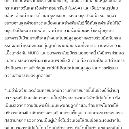
ตราสารอนุพันธ์ และยังคงเน้นขยายฐานเงินฝากในส่วนบัญชีเงินฝาก
กระแสรายวันและเงินฝากออมทรัพย์ (CASA) และเงินฝากในรูปแบ
บอื่นๆ ส่วนด้านการค้าและธุรกรรมการเงิน กรุงศรีมีเป้าหมายที่จะ
ขยายฐานลูกค้าอย่างต่อเนื่องและสร้างสัมพันธ์ที่ดีกับลูกค้าเพื่อให้ใช้
กรุงศรีเป็นธนาคารหลัก และด้านความร่วมมือระหว่างกลุ่มธุรกิจ
ธนาคารมีเป้าหมายที่จะสร้างประโยชน์สูงสุดจากความร่วมมือกับกลุ่ม
ธุรกิจลูกค้าธุรกิจและกลุ่มลูกค้ารายย่อย รวมทั้งการผสานพลังความ
แข็งแกร่งกับ MUFG และธนาคารพันธมิตร นอกจากนี้ ยังมีการกำหนด
แนวคิดริเริ่มการพัฒนาแพลตฟอร์ม 3 ด้าน คือ ความเป็นเลิศด้านการ
ดำเนินงาน การนำข้อมูลมาใช้ให้เกิดประโยชน์สูงสุด และการพัฒนา
ความสามารถของบุคลากร”
“แม้ว่าปัจจัยแวดล้อมภายนอกมีความท้าทายมากขึ้นในช่วงปีที่ผ่านๆ
มา กรุงศรียังคงรักษาความเป็นผู้นำของตลาดบริษัทญี่ปุ่นในไทย ซึ่ง
เป็นผลจากความสัมพันธ์ที่แน่นแฟ้นกับลูกค้าและศักยภาพในการให้
บริการและผลิตภัณฑ์ทางการเงินอย่างเต็มรูปแบบและครบวงจร กรุง
ศรีสามารถครองความเป็นผู้นำทั้งในส่วนเงินให้สินเชื่อและเงินฝากใน
กลุ่มธนาคารญี่ปุ่นในไทย โดยมีอัตราการเติบโตเป็นตัวเลขสองหลักใน