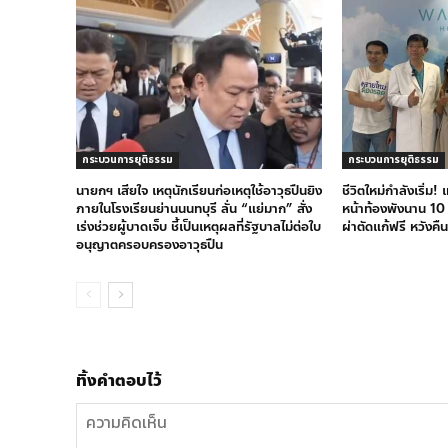
กระบวนการยุติธรรม
กระบวนการยุติธรรม
นายกฯ เสียใจ เหตุนักเรียนก่อเหตุใช้อาวุธปืนยิง
ชีวิตใหม่กำลังเริ่ม!
ภายในโรงเรียนย่านนนทบุรี ลั่น “แย่มาก” สั่ง
หน้าท้องพังนาน 10 
เร่งช่วยผู้บาดเจ็บ ชี้เป็นเหตุผลที่รัฐบาลไม่ต่อใบ
ผ่าตัดแก้ฟรี หวังคื
อนุญาตครอบครองอาวุธปืน
ทิ้งคำตอบไว้