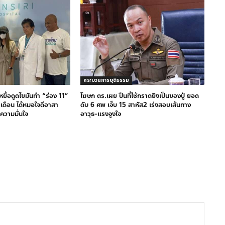
กระบวนการยุติธรรม
 เหยื่อดูดไขมันทำ “ร่อง 11”
โฆษก ตร.เผย ปืนที่ใช้กราดยิงเป็นของปู่ ยอด
เดือน ได้หมอใจดีอาสา
ดับ 6 ศพ เจ็บ 15 สาหัส2 เร่งสอบเส้นทาง
นความมั่นใจ
อาวุธ-แรงจูงใจ