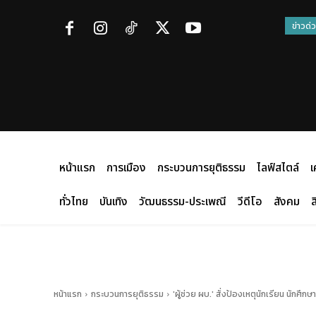
ข่าวด่
หน้าแรก
การเมือง
กระบวนการยุติธรรม
ไลฟ์สไตล์
เ
ทั่วไทย
บันเทิง
วัฒนธรรม-ประเพณี
วีดีโอ
สังคม
ส
หน้าแรก
กระบวนการยุติธรรม
'ผู้ช่วย ผบ.' สั่งป้องเหตุนักเรียน นักศึ