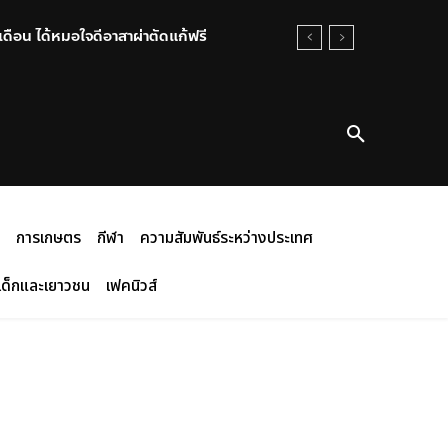
ดือน ได้หมอใจดีอาสาผ่าตัดแก้ฟรี
หัส2 เร่งสอบเส้นทางอาวุธ-แรงจูงใจ
การเกษตร
กีฬา
ความสัมพันธ์ระหว่างประเทศ
เด็กและเยาวชน
เฟคนิวส์