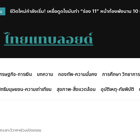
ชีวิตใหม่กำลังเริ่ม! เหยื่อดูดไขมันทำ “ร่อง 11” หน้าท้องพังนาน 10 เ
โฆษก ตร.เผย ปืนที่ใช้กราดยิงเป็นของปู่ ยอดดับ 6 ศพ เจ็บ 15 สา
วน
หวังคืนความมั่นใจ
ศรษฐกิจ-การเงิน
บทความ
กองทัพ-ความมั่นคง
การศึกษา วิทยาการ
ิทธิมนุษยชน-ความเท่าเทียม
สุขภาพ-สิ่งแวดล้อม
อุบัติเหตุ-ภัยพิบัติ
กษาทะเลาะวิวาทฯช่วงเปิดเทอม