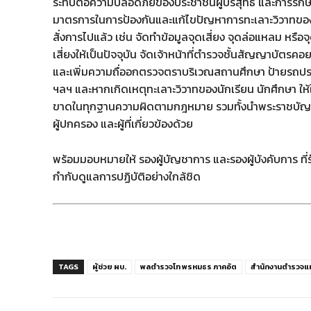
ระทบต่อความปลอดภัยของประชาชนผู้บริสุทธิ์ และการรักษ
มาตรการในการป้องกันและแก้ไขปัญหาการทะเลาะวิวาทของ
สั่งการไปแล้ว เช่น จัดทำข้อมูลจุดเสี่ยง จุดล่อแหลม หรือจ
เสี่ยงให้เป็นปัจจุบัน จัดเจ้าหน้าที่ตำรวจชั้นสัญญาบัต
และเพิ่มความถื่ออกตรวจตราบริเวณสถานศึกษา ป้ายรถประ
ฯลฯ และหากเกิดเหตุทะเลาะวิวาทของนักเรียน นักศึกษา ใ
ขาดในทุกฐานความผิดตามกฎหมาย รวมทั้งนำพระราชบัญญัต
ผู้ปกครอง และผู้ที่เกี่ยวข้องด้วย
พร้อมมอบหมายให้ รองผู้บัญชาการ และรองผู้บังคับการ ท
กำกับดูแลการปฏิบัติอย่างใกล้ชิด
TAGS
ผู้ช่วย ผบ.
พลตำรวจโท พรหมธร ภาคอัต
สำนักงานตำรวจแห