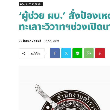
กระบวนการยุติธรรม
‘ผู้ช่วย ผบ.’ สั่งป้องเ
ทะเลาะวิวาทฯช่วงเปิด
By
ไทยแทบลอยด์
17 พ.ค. 2019
แบ่งปัน