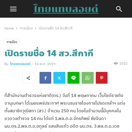
Home
การเมือง
เปิดรายชื่อ 14 สว.สีกากี
การเมือง
เปิดรายชื่อ 14 สว.สีกากี
1022
By
ไทยแทบลอยด์
-
14 พ.ค. 2019
ที่สำนักงานตำรวจแห่งชาติ(ตร.) วันที่ 14 พฤษภาคม เว็บไซต์ราชกิจ
จานุเบกษา ได้เผยแพร่ประกาศ พระบรมราชโองการโปรดเกล้าฯ แต่ง
ตั้งสมาชิกวุฒิสภา (สว.) จำนวน 250 คน โดยในจำนวนนี้มีบุคคลใน
แวดวงตำรวจ 14 คน ได้แก่ 1.พล.ต.อ.จักรทิพย์ ชัยจินดา
ผบ.ตร.2.พล.ต.อ.อดุลย์ แสงสิงแก้ว อดีต ผบ.ตร. 3.พล.ต.อ.เดช