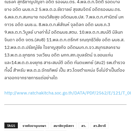
ณรงค์ สุทธิชาญบัญชา อดีต รองผบ.ตร. 4.พล.ต.ท.จิตติ รอดบาง
ยาง อดีต ผบช.ภ.2 5.พล.ต.อ.ชัชวาลย์ สุขสมจิตร์ อดีตรองผบ.ตร.
6.พล.ต.ท.สมหมาย กองวิสัยสุข อดีตผบช.ปส. 7.พล.ต.ท.ศานิตย์ มห
ถาวร อดีต ผบช.น. 8.พล.ต.ท.พิสัณห์ จุลดิลก อดีต ผบช.ภ.3
9.พล.ต.ท.วิบูลย์ บางท่าไม้ อดีตผบช.สตม. 10.พล.ต.ท.สมบัติ มิลินท
จินดา อดีต จตร.(สบ8) 11.พล.ต.ท.ตรีทศ รณฤทธิวิชัย อดีต ผบช.ส.
12.พล.ต.ต.ปรัชญ์ชัย ใจชาญสุขกิจ อดีตผบก.ภ.จว.สมุทรสงคราม
13.พ.ต.อ.ยุทธกร วงเวียน อดีต ผกก.สภ.อุบลรัตน์ จ.ขอนแก่น
และ14.พ.ต.ต.ยงยุทธ สาระสมบัติ อดีต ทันตแพทย์ (สบ2) รพ.ตำรวจ
ทั้งนี้ สำหรับ พล.ต.อ.จักรทิพย์ เป็น สว.โดยตำแหน่ง จึงไม่จำเป็นต้อง
ลาออกจากราชการแต่อย่างใด
http://www.ratchakitcha.soc.go.th/DATA/PDF/2562/E/121/T_
TAGS
ราชกิจจานุเบกษา
สมาชิกวุฒิสภา
สว.
สว.สีกากี