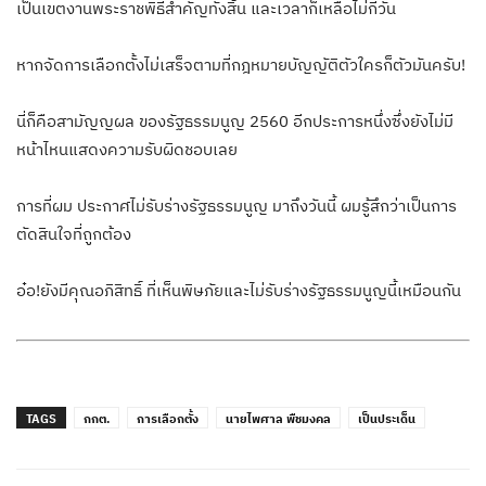
เป็นเขตงานพระราชพิธีสำคัญทั้งสิ้น และเวลาก็เหลือไม่กี่วัน
หากจัดการเลือกตั้งไม่เสร็จตามที่กฎหมายบัญญัติตัวใครก็ตัวมันครับ!
นี่ก็คือสามัญญผล ของรัฐธรรมนูญ 2560 อีกประการหนึ่งซึ่งยังไม่มี
หน้าไหนแสดงความรับผิดชอบเลย
การที่ผม ประกาศไม่รับร่างรัฐธรรมนูญ มาถึงวันนี้ ผมรู้สึกว่าเป็นการ
ตัดสินใจที่ถูกต้อง
อ๋อ!ยังมีคุณอภิสิทธิ์ ที่เห็นพิษภัยและไม่รับร่างรัฐธรรมนูญนี้เหมือนกัน
TAGS
กกต.
การเลือกตั้ง
นายไพศาล พืชมงคล
เป็นประเด็น