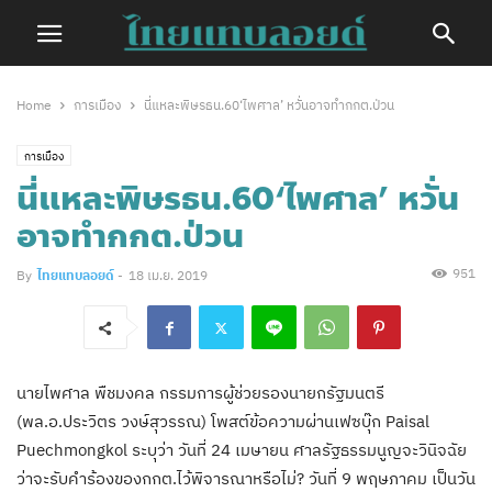
Home
การเมือง
นี่แหละพิษรธน.60‘ไพศาล’ หวั่นอาจทำกกต.ป่วน
การเมือง
นี่แหละพิษรธน.60‘ไพศาล’ หวั่น
อาจทำกกต.ป่วน
951
By
ไทยแทบลอยด์
-
18 เม.ย. 2019
นายไพศาล พืชมงคล กรรมการผู้ช่วยรองนายกรัฐมนตรี
(พล.อ.ประวิตร วงษ์สุวรรณ) โพสต์ข้อความผ่านเฟซบุ๊ก Paisal
Puechmongkol ระบุว่า วันที่ 24 เมษายน ศาลรัฐธรรมนูญจะวินิจฉัย
ว่าจะรับคำร้องของกกต.ไว้พิจารณาหรือไม่? วันที่ 9 พฤษภาคม เป็นวัน