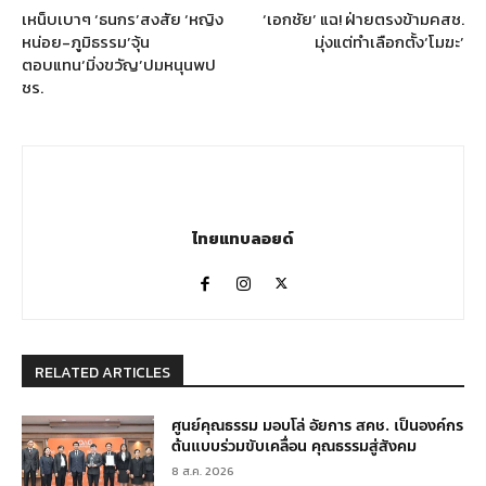
เหน็บเบาๆ ‘ธนกร’สงสัย ‘หญิง
‘เอกชัย’ แฉ! ฝ่ายตรงข้ามคสช.
หน่อย-ภูมิธรรม’จุ้น
มุ่งแต่ทำเลือกตั้ง‘โมฆะ’
ตอบแทน‘มิ่งขวัญ’ปมหนุนพป
ชร.
ไทยแทบลอยด์
RELATED ARTICLES
ศูนย์คุณธรรม มอบโล่ อัยการ สคช. เป็นองค์กร
ต้นแบบร่วมขับเคลื่อน คุณธรรมสู่สังคม
8 ส.ค. 2026