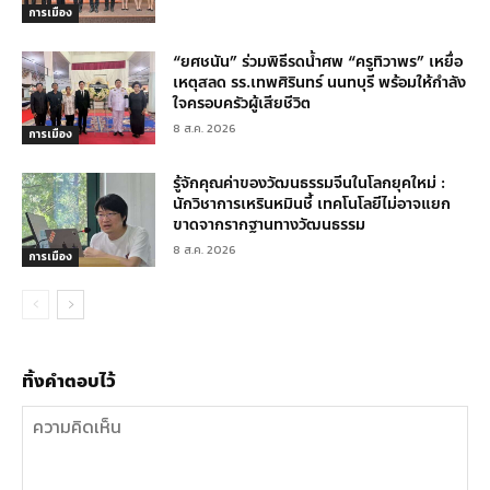
การเมือง
“ยศชนัน” ร่วมพิธีรดน้ำศพ “ครูทิวาพร” เหยื่อ
เหตุสลด รร.เทพศิรินทร์ นนทบุรี พร้อมให้กำลัง
ใจครอบครัวผู้เสียชีวิต
8 ส.ค. 2026
การเมือง
รู้จักคุณค่าของวัฒนธรรมจีนในโลกยุคใหม่ :
นักวิชาการเหรินหมินชี้ เทคโนโลยีไม่อาจแยก
ขาดจากรากฐานทางวัฒนธรรม
8 ส.ค. 2026
การเมือง
ทิ้งคำตอบไว้