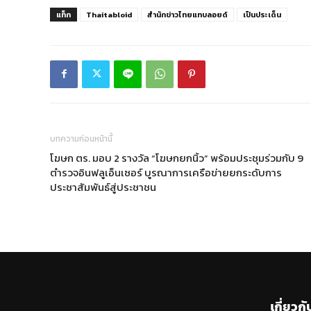
แท็ก
Thaitabloid
สำนักข่าวไทยแทบลอยด์
เป็นประเด็น
บทความก่อนหน้านี้
โฆษก ตร. มอบ 2 รางวัล “โฆษกยกนิ้ว” พร้อมประชุมร่วมกับ 9
ตำรวจอินฟลูเอ็นเซอร์ บูรณาการเครือข่ายยกระดับการ
ประชาสัมพันธ์สู่ประชาชน
เกี่ยวกั