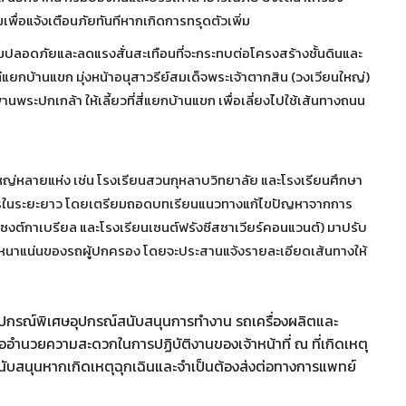
เพื่อแจ้งเตือนภัยทันทีหากเกิดการทรุดตัวเพิ่ม
มปลอดภัยและลดแรงสั่นสะเทือนที่จะกระทบต่อโครงสร้างชั้นดินและ
ยกบ้านแขก มุ่งหน้าอนุสาวรีย์สมเด็จพระเจ้าตากสิน (วงเวียนใหญ่)
ระปกเกล้า ให้เลี้ยวที่สี่แยกบ้านแขก เพื่อเลี่ยงไปใช้เส้นทางถนน
หญ่หลายแห่ง เช่น โรงเรียนสวนกุหลาบวิทยาลัย และโรงเรียนศึกษา
ราจรในระยะยาว โดยเตรียมถอดบทเรียนแนวทางแก้ไขปัญหาจากการ
ซงต์กาเบรียล และโรงเรียนเซนต์ฟรังซีสซาเวียร์คอนแวนต์) มาปรับ
วามหนาแน่นของรถผู้ปกครอง โดยจะประสานแจ้งรายละเอียดเส้นทางให้
อุปกรณ์พิเศษอุปกรณ์สนับสนุนการทำงาน รถเครื่องผลิตและ
่ออำนวยความสะดวกในการปฏิบัติงานของเจ้าหน้าที่ ณ ที่เกิดเหตุ
สนับสนุนหากเกิดเหตุฉุกเฉินและจำเป็นต้องส่งต่อทางการแพทย์