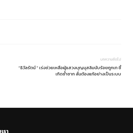
บทความถัดไป
“ธิวัลรัตน์ ” เร่งช่วยเหลือผู้แสวงบุญมุสลิมนับร้อยถูกเท ชี้
เกิดซ้ำซาก ลั่นต้องแก้อย่างเป็นระบบ
บเรา