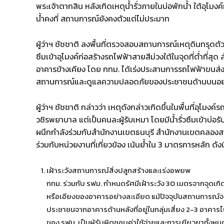
พระเจ้าตากสิน หลังเกิดเหตุน้ำรั่วภายในบ่อพักน้ำ ใต้อุโมงค์
น้ำคงที่ สถานการณ์ยังคงตัวแต่ไม่ประมาท
ผู้ว่าฯ ชัชชาติ ลงพื้นที่ตรวจสอบสถานการณ์เหตุดินทรุดตั
ซึมเข้าอุโมงค์ก่อสร้างรถไฟฟ้าสายสีม่วงใต้ในจุดที่ต่ำที่
อาคารข้างเคียง โดย กทม. ได้เร่งประสานการรถไฟฟ้าขนส่งม
สถานการณ์และดูแลความปลอดภัยของประชาชนด้านบนอย่
ผู้ว่าฯ ชัชชาติ กล่าวว่า เหตุดังกล่าวเกิดขึ้นในพื้นที่อุโม
วชิรพยาบาล แต่เป็นคนละผู้รับเหมา โดยมีน้ำรั่วซึมเข้าบ่อร
ผนึกกำลังร่วมกับสำนักงานเขตธนบุรี สำนักงานเขตคลอง
ร่วมกับหน่วยงานที่เกี่ยวข้อง เน้นย้ำใน 3 มาตรการหลัก ดังนี
เฝ้าระวังสถานการณ์สิ่งปลูกสร้างและเร่งอพยพ
กทม. ร่วมกับ รฟม. กำหนดรัศมีเฝ้าระวัง 30 เมตรจากจุดเกิ
หรือเอียงของอาคารอย่างละเอียด แม้ปัจจุบันสถานการณ์จะเ
ประชาชนจากอาคารด้านหลังที่อยู่ในกลุ่มเสี่ยง 2-3 อาคารไ
ของ รฟม. เป็นผู้รับผิดชอบค่าใช้จ่ายและการเยียวยาทั้งห