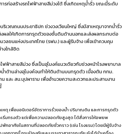
การก่อสร้างรถไฟฟ้าสายสีม่วงใต้ ซึ่งเกิดเหตุน้ำรั่ว ขณะนี้ระดับ
วบริเวณถนนประชาธิปก ช่วงวงเวียนใหญ่ ซึ่งมีสาเหตุมาจากน้ำรั่ว
สุด ส่งผลให้เกิดการทรุดตัวของชั้นดินด้านนอกและส่งผลกระทบต่อ
วลชนแห่งประเทศไทย (รฟม.) และผู้รับจ้าง เพื่อเข้าควบคุม
างใกล้ชิด
งค์รถไฟฟ้าสายสีม่วง ซึ่งเป็นอุโมงค์แนวเดียวกับช่วงหน้าโรงพยาบาล
ับน้ำด้านล่างอุโมงค์จนทำให้ดินด้านบนทรุดตัว เบื้องต้น กทม.
สาน และ สน.บุปผาราม เพื่ออำนวยความสะดวกและประสานงาน
้
ดเหตุ เพื่อมอนิเตอร์อัตราการรั่วของน้ำ ปริมาณดิน และการทรุดตัว
ริ่มทรงตัว แต่เพื่อความปลอดภัยสูงสุด ได้สั่งการให้อพยพ
ปพักอาศัยในสถานที่ปลอดภัยชั่วคราว (เช่น โรงแรม) โดยมีผู้รับจ้าง
มด นอกจากนี้ กรมป้องกันและบรรเทาสาธารณภัย ยังได้นำเครื่อง