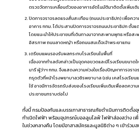
ตรวจวัดการเคลื่อนตัวของอาคารอัตโนมัติมาติดตั้งเพิ่มเติม
ปิดการจราจรลดแรงสั่นสะเทือน (ถนนประชาธิปก) เพื่อควา
อาคาร กทม. ได้ประสานปิดการจราจรถนนประชาธิปก ตั้งแต่แ
โดยแนะนำให้ประชาชนที่เดินทางมาจากสะพานพุทธ หรือสะพานพ
อิสรภาพ ถนนลาดหญ้า หรือถนนสมเด็จเจ้าพระยาแทน
เตรียมแผนรองรับผลกระทบโรงเรียนในพื้นที่
เนื่องจากทำเลดังกล่าวเป็นจุดคอขวดและมีโรงเรียนขนาดใ
นารี ผู้ว่าฯ กทม. จึงแสดงความห่วงใยเรื่องปัญหาการจ
ทรุดตัวที่หน้าโรงพยาบาลวชิรพยาบาล (เช่น เคสโรงเรียนแ
ใช้ อาจมีการจัดรถรับส่งของโรงเรียนเพิ่มเติมเพื่อลดค
ประชาชนทราบต่อไป
ทั้งนี้ กรมป้องกันและบรรเทาสาธารณภัยดำเนินการติดตั้ง
กำเนิดไฟฟ้า พร้อมอุปกรณ์บอลลูนไลฟ์ ไฟฟ้าส่องสว่าง เพื
ในช่วงกลางคืน โดยมีอาสาสมัครและมูลนิธิต่าง ๆ เข้าร่วม