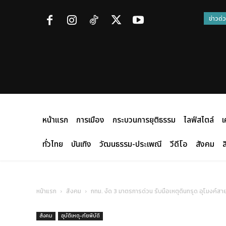
ข่าวด่
หน้าแรก
การเมือง
กระบวนการยุติธรรม
ไลฟ์สไตล์
เ
ทั่วไทย
บันเทิง
วัฒนธรรม-ประเพณี
วีดีโอ
สังคม
ส
หน้าแรก
สังคม
กทม. งัด 3 มาตรการด่วน รับมือเหตุดินทรุด อุโมงค์สา
สังคม
อุบัติเหตุ-ภัยพิบัติ