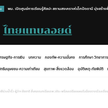
พม. เปิดศูนย์การเรียนรู้ศิลปะ สถานสงเคราะห์เด็กปัตตานี มุ่งสร้าง
วน
สร้างสรรค์กิจกรรมศิลปะ
ศรษฐกิจ-การเงิน
บทความ
กองทัพ-ความมั่นคง
การศึกษา วิทยาการ
ิทธิมนุษยชน-ความเท่าเทียม
สุขภาพ-สิ่งแวดล้อม
อุบัติเหตุ-ภัยพิบัติ
ยสีม่วงน้ำรั่ว ผู้ว่าฯ ชัชชาติ สั่งถอดบทเรียนรพ.วชิระ พร้อมเตรียมแผนรับมือจราจรโรงเร