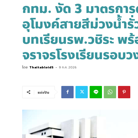
กทม. งัด 3 มาตรการด
อุโมงค์สายสีม่วงน้ำรั่ว
บทเรียนรพ.วชิระ พร
จราจรโรงเรียนรอบวง
โดย
Thaitabloid5
-
9 ก.ค. 2026
แบ่งปัน