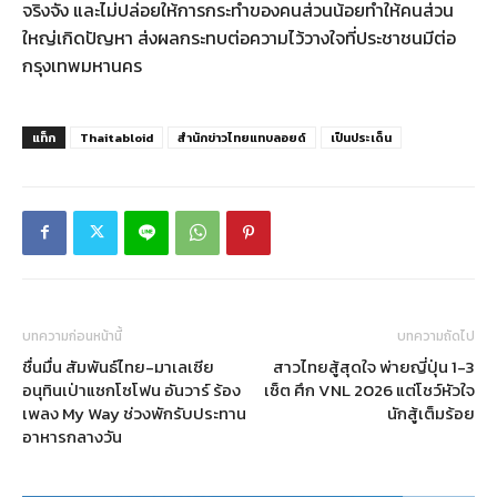
จริงจัง และไม่ปล่อยให้การกระทำของคนส่วนน้อยทำให้คนส่วน
ใหญ่เกิดปัญหา ส่งผลกระทบต่อความไว้วางใจที่ประชาชนมีต่อ
กรุงเทพมหานคร
แท็ก
Thaitabloid
สำนักข่าวไทยแทบลอยด์
เป็นประเด็น
บทความก่อนหน้านี้
บทความถัดไป
ชื่นมื่น สัมพันธ์ไทย-มาเลเซีย
สาวไทยสู้สุดใจ พ่ายญี่ปุ่น 1-3
อนุทินเป่าแซกโซโฟน อันวาร์ ร้อง
เซ็ต ศึก VNL 2026 แต่โชว์หัวใจ
เพลง My Way ช่วงพักรับประทาน
นักสู้เต็มร้อย
อาหารกลางวัน