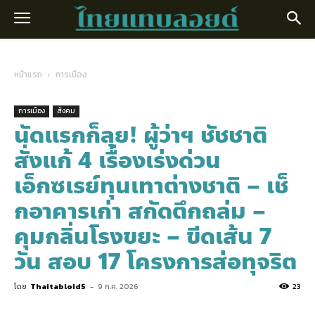
หน้าแรก
การเมือง
การเมือง
สังคม
นัดแรกก็ลุย! ผู้ว่าฯ ชัชชาติ
สั่งแก้ 4 เรื่องเร่งด่วน
เอ็กซเรย์ทุนเทาต่างชาติ – เช็
กอาคารเก่า สกัดตึกถล่ม –
คุมกลิ่นโรงขยะ – ขีดเส้น 7
วัน สอบ 17 โครงการส่อทุจริต
โดย
Thaitabloid5
-
9 ก.ค. 2026
23