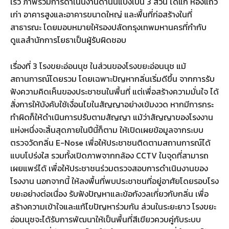
เร็ว ภาพรวมการดำเนินงานด้านนี้แบ่งเป็น 3 ส่วน ได้แก่ ห้องแถว
เก่า อาคารสูงและอาคารขนาดใหญ่ และพื้นที่ก่อสร้างในที่
สาธารณะ โดยมอบหมายให้รองปลัดกรุงเทพมหานครที่กำกับ
ดูแลสำนักการโยธาเป็นผู้รับผิดชอบ
เรื่องที่ 3 โรงขยะอ่อนนุช ในส่วนของโรงขยะอ่อนนุช แม้
สถานการณ์โดยรวม โดยเฉพาะปัญหากลิ่นเริ่มดีขึ้น จากการรับ
ฟังความคิดเห็นของประชาชนในพื้นที่ แต่เพื่อสร้างความมั่นใจ ได้
สั่งการให้บังคับใช้เงื่อนไขในสัญญาอย่างเข้มงวด หากมีการกระ
ทำผิดก็ให้ดำเนินการปรับตามสัญญา แม้ว่าสัญญาของโรงงาน
แห่งหนึ่งจะสิ้นสุดภายในปีนี้ก็ตาม ให้เปิดเผยข้อมูลจากระบบ
ตรวจวัดกลิ่น E-Nose เพื่อให้ประชาชนติดตามสถานการณ์ได้
แบบโปร่งใส รวมทั้งเปิดภาพจากกล้อง CCTV ในจุดที่สามารถ
เผยแพร่ได้ เพื่อให้ประชาชนร่วมตรวจสอบการดำเนินงานของ
โรงงาน นอกจากนี้ ให้ลงพื้นที่พบประชาชนที่อยู่อาศัยโดยรอบโรง
ขยะอย่างต่อเนื่อง รับฟังปัญหาและข้อกังวลเกี่ยวกับกลิ่น เพื่อ
สร้างความเข้าใจและแก้ไขปัญหาร่วมกัน ส่วนในระยะยาว โรงขยะ
อ่อนนุชจะได้รับการพัฒนาให้เป็นพื้นที่สีเขียวควบคู่กับระบบ