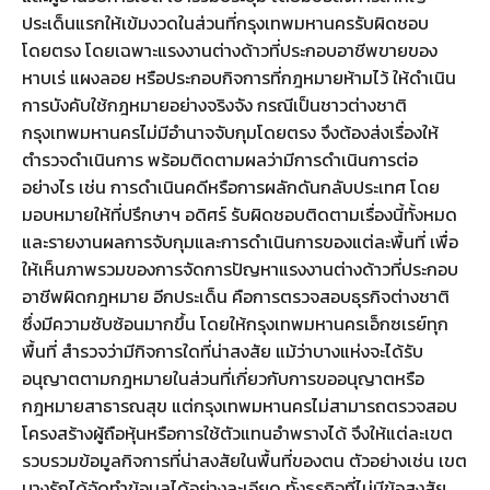
ประเด็นแรกให้เข้มงวดในส่วนที่กรุงเทพมหานครรับผิดชอบ
โดยตรง โดยเฉพาะแรงงานต่างด้าวที่ประกอบอาชีพขายของ
หาบเร่ แผงลอย หรือประกอบกิจการที่กฎหมายห้ามไว้ ให้ดำเนิน
การบังคับใช้กฎหมายอย่างจริงจัง กรณีเป็นชาวต่างชาติ
กรุงเทพมหานครไม่มีอำนาจจับกุมโดยตรง จึงต้องส่งเรื่องให้
ตำรวจดำเนินการ พร้อมติดตามผลว่ามีการดำเนินการต่อ
อย่างไร เช่น การดำเนินคดีหรือการผลักดันกลับประเทศ โดย
มอบหมายให้ที่ปรึกษาฯ อดิศร์ รับผิดชอบติดตามเรื่องนี้ทั้งหมด
และรายงานผลการจับกุมและการดำเนินการของแต่ละพื้นที่ เพื่อ
ให้เห็นภาพรวมของการจัดการปัญหาแรงงานต่างด้าวที่ประกอบ
อาชีพผิดกฎหมาย อีกประเด็น คือการตรวจสอบธุรกิจต่างชาติ
ซึ่งมีความซับซ้อนมากขึ้น โดยให้กรุงเทพมหานครเอ็กซเรย์ทุก
พื้นที่ สำรวจว่ามีกิจการใดที่น่าสงสัย แม้ว่าบางแห่งจะได้รับ
อนุญาตตามกฎหมายในส่วนที่เกี่ยวกับการขออนุญาตหรือ
กฎหมายสาธารณสุข แต่กรุงเทพมหานครไม่สามารถตรวจสอบ
โครงสร้างผู้ถือหุ้นหรือการใช้ตัวแทนอำพรางได้ จึงให้แต่ละเขต
รวบรวมข้อมูลกิจการที่น่าสงสัยในพื้นที่ของตน ตัวอย่างเช่น เขต
บางรักได้จัดทำข้อมูลได้อย่างละเอียด ทั้งธุรกิจที่ไม่มีข้อสงสัย