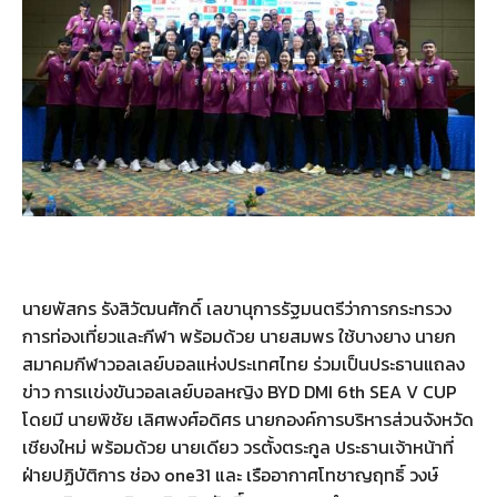
นายพัสกร รังสิวัฒนศักดิ์ เลขานุการรัฐมนตรีว่าการกระทรวง
การท่องเที่ยวและกีฬา พร้อมด้วย นายสมพร ใช้บางยาง นายก
สมาคมกีฬาวอลเลย์บอลแห่งประเทศไทย ร่วมเป็นประธานแถลง
ข่าว การเเข่งขันวอลเลย์บอลหญิง BYD DMI 6th SEA V CUP
โดยมี นายพิชัย เลิศพงศ์อดิศร นายกองค์การบริหารส่วนจังหวัด
เชียงใหม่ พร้อมด้วย นายเดียว วรตั้งตระกูล ประธานเจ้าหน้าที่
ฝ่ายปฏิบัติการ ช่อง one31 และ เรืออากาศโทชาญฤทธิ์ วงษ์