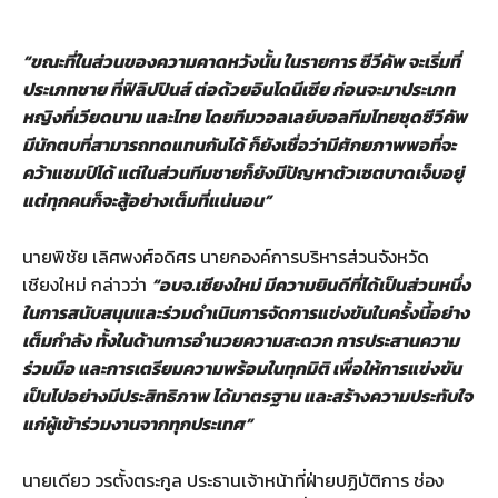
“ขณะที่ในส่วนของความคาดหวังนั้น ในรายการ ซีวีคัพ จะเริ่มที่
ประเภทชาย ที่ฟิลิปปินส์ ต่อด้วยอินโดนีเซีย ก่อนจะมาประเภท
หญิงที่เวียดนาม และไทย โดยทีมวอลเลย์บอลทีมไทยชุดซีวีคัพ
มีนักตบที่สามารถทดแทนกันได้ ก็ยังเชื่อว่ามีศักยภาพพอที่จะ
คว้าแชมป์ได้ แต่ในส่วนทีมชายก็ยังมีปัญหาตัวเซตบาดเจ็บอยู่
แต่ทุกคนก็จะสู้อย่างเต็มที่แน่นอน”
นายพิชัย เลิศพงศ์อดิศร นายกองค์การบริหารส่วนจังหวัด
เชียงใหม่ กล่าวว่า
“อบจ.เชียงใหม่ มีความยินดีที่ได้เป็นส่วนหนึ่ง
ในการสนับสนุนและร่วมดำเนินการจัดการแข่งขันในครั้งนี้อย่าง
เต็มกำลัง ทั้งในด้านการอำนวยความสะดวก การประสานความ
ร่วมมือ และการเตรียมความพร้อมในทุกมิติ เพื่อให้การแข่งขัน
เป็นไปอย่างมีประสิทธิภาพ ได้มาตรฐาน และสร้างความประทับใจ
แก่ผู้เข้าร่วมงานจากทุกประเทศ”
นายเดียว วรตั้งตระกูล ประธานเจ้าหน้าที่ฝ่ายปฏิบัติการ ช่อง