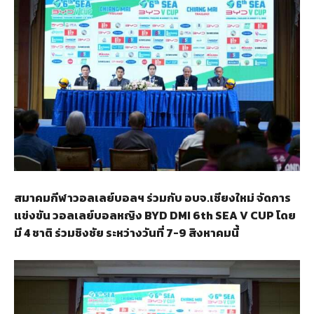
สมาคมกีฬาวอลเลย์บอลฯ ร่วมกับ อบจ.เชียงใหม่ จัดการ
แข่งขัน วอลเลย์บอลหญิง BYD DMI 6th SEA V CUP โดย
มี 4 ชาติ ร่วมชิงชัย ระหว่างวันที่ 7-9 สิงหาคมนี้