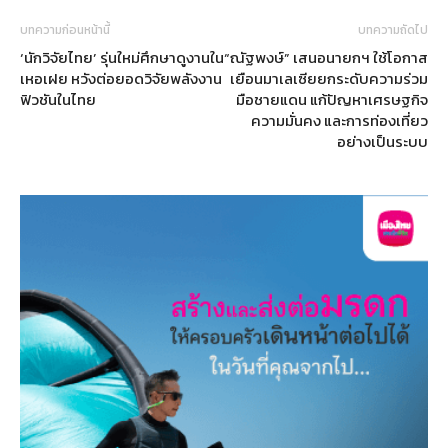
บทความก่อนหน้านี้
บทความถัดไป
‘นักวิจัยไทย’ รุ่นใหม่ศึกษาดูงานใน
“ณัฐพงษ์” เสนอนายกฯ ใช้โอกาส
เหอเฝย หวังต่อยอดวิจัยพลังงาน
เยือนมาเลเซียยกระดับความร่วม
ฟิวชันในไทย
มือชายแดน แก้ปัญหาเศรษฐกิจ
ความมั่นคง และการท่องเที่ยว
อย่างเป็นระบบ