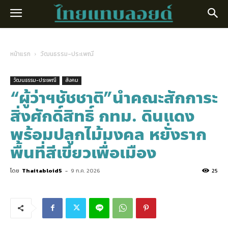
หน้าแรก
วัฒนธรรม-ประเพณี
วัฒนธรรม-ประเพณี
สังคม
“ผู้ว่าฯชัชชาติ”นำคณะสักการะ
สิ่งศักดิ์สิทธิ์ กทม. ดินแดง
พร้อมปลูกไม้มงคล หยั่งราก
พื้นที่สีเขียวเพื่อเมือง
โดย
Thaitabloid5
-
9 ก.ค. 2026
25