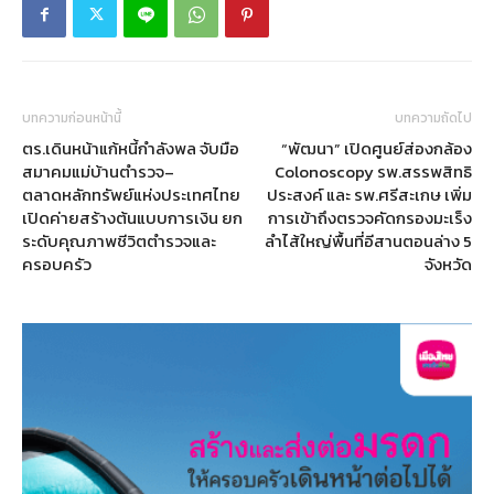
บทความก่อนหน้านี้
บทความถัดไป
ตร.เดินหน้าแก้หนี้กำลังพล จับมือ
“พัฒนา” เปิดศูนย์ส่องกล้อง
สมาคมแม่บ้านตำรวจ–
Colonoscopy รพ.สรรพสิทธิ
ตลาดหลักทรัพย์แห่งประเทศไทย
ประสงค์ และ รพ.ศรีสะเกษ เพิ่ม
เปิดค่ายสร้างต้นแบบการเงิน ยก
การเข้าถึงตรวจคัดกรองมะเร็ง
ระดับคุณภาพชีวิตตำรวจและ
ลำไส้ใหญ่พื้นที่อีสานตอนล่าง 5
ครอบครัว
จังหวัด