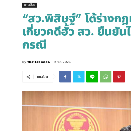
การเมือง
“สว.พิสิษฐ์” โต้ร่าง
เกี่ยวคดีฮั้ว สว. ยืนย
กรณี
By
thaitabloid6
9 ก.ค. 2026
แบ่งปัน