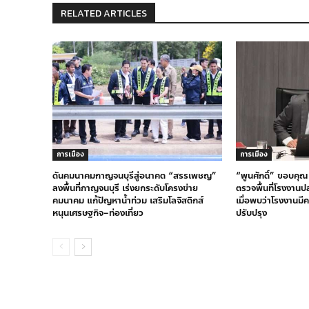
RELATED ARTICLES
การเมือง
การเมือง
ดันคมนาคมกาญจนบุรีสู่อนาคต “สรรเพชญ”
“พูนศักดิ์” ขอบคุณ
ลงพื้นที่กาญจนบุรี เร่งยกระดับโครงข่าย
ตรวจพื้นที่โรงงานป
คมนาคม แก้ปัญหาน้ำท่วม เสริมโลจิสติกส์
เมื่อพบว่าโรงงานมีค
หนุนเศรษฐกิจ–ท่องเที่ยว
ปรับปรุง