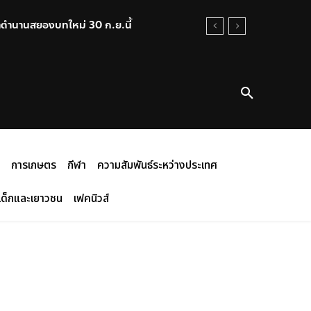
นาตำนานสยองบทใหม่ 30 ก.ย.นี้
การเกษตร
กีฬา
ความสัมพันธ์ระหว่างประเทศ
เด็กและเยาวชน
เฟคนิวส์