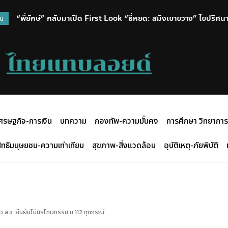
“พี่ยักษ์” กลับมาเปิด First Look “ธี่หยด: สมิงเขาขวาง” ไขปริศ
วน
ศรษฐกิจ-การเงิน
บทความ
กองทัพ-ความมั่นคง
การศึกษา วิทยาการ
ิทธิมนุษยชน-ความเท่าเทียม
สุขภาพ-สิ่งแวดล้อม
อุบัติเหตุ-ภัยพิบัติ
้ว สว. ยืนยันไม่นิรโทษกรรม ม.112 ทุกกรณี