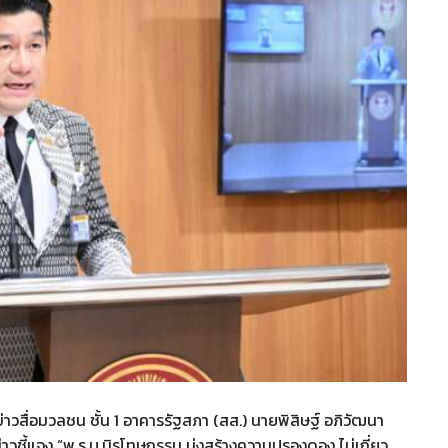
วสื่อมวลชน ชั้น 1 อาคารรัฐสภา (สส.) นายพิสิษฐ์ อภิวัฒนา
ชี้แจง “พ.ร.บ.นิรโทษกรรม มุ่งสร้างความปรองดอง ไม่เกี่ยว