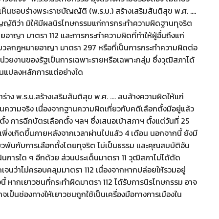
ิเห็นชอบร่างพระราชบัญญัติ (พ.ร.บ.) สร้างเสริมสันติสุข พ.ศ. ….
ัญญัติว่า มิให้มีผลนิรโทษกรรมแก่การกระทำความผิดฐานทุจริต
า มาตรา 112 และการกระทำความผิดที่ทำให้ผู้อื่นถึงแก่
ประมวลกฎหมายอาญา มาตรา 297 หรือที่เป็นการกระทำความผิดต่อ
ช่หน่วยงานของรัฐเป็นการเฉพาะรายหรือเฉพาะกลุ่ม ซึ่งวุฒิสภาได้
่ยนแปลงหลักการแต่อย่างใด
่าง พ.ร.บ.สร้างเสริมสันติสุข พ.ศ. …. ลบล้างความผิดให้แก่
เป็นความจริง เนื่องจากฐานความผิดเกี่ยวกับคดีเลือกตั้งมีอยู่แล้ว
้ง การฉีกบัตรเลือกตั้ง ฯลฯ ซึ่งเสนอเข้าสภาฯ ตั้งแต่วันที่ 25
เพิ่งเกิดขึ้นภายหลังจากเวลาผ่านไปแล้ว 4 เดือน นอกจากนี้ ยังมี
ยวพันกับการเลือกตั้งโดยทุจริต ไม่เป็นธรรม และคุณสมบัติอัน
ำเนินการใด ๆ อีกด้วย ส่วนประเด็นมาตรา 11 วุฒิสภาไม่ได้ตัด
ดเจนว่าไม่ครอบคลุมมาตรา 112 เนื่องจากหากปล่อยให้รวมอยู่
ั้งนี้ หากเยาวชนที่กระทำผิดมาตรา 112 ได้รับการนิรโทษกรรม อาจ
าจเป็นช่องทางให้เยาวชนถูกใช้เป็นเครื่องมือทางการเมืองใน