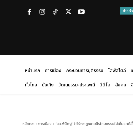
ข่าวด่
หน้าแรก
การเมือง
กระบวนการยุติธรรม
ไลฟ์สไตล์
เ
ทั่วไทย
บันเทิง
วัฒนธรรม-ประเพณี
วีดีโอ
สังคม
ส
หน้าแรก
การเมือง
“สว.พิสิษฐ์” โต้ร่างกฎหมายนิรโทษกรรมไม่เกี่ยวคดีฮั