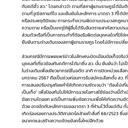
กับคดีฮั้ว สว.” โดยกล่าวว่า ตามที่สภาผู้แทนราษฎรได้มีมต
ตามที่วุฒิสภาแก้ไข และยืนยันในหลักการ มาตรา 3 ที่ได้บ
หรือประพฤติมิชอบ การกระทำความผิดตามประมวลกฎหมายอาญ
ความตาย หรือเป็นเหตุให้ผู้อื่นได้รับอันตรายสาหัสตาม
ส่วนตัวหรือที่เป็นการกระทำที่ต้องรับผิดต่อบุคคลใดที่มิใ
ยืนยันตามร่างเดิมของสภาผู้แทนราษฎร โดยไม่มีการเปลี
ส่วนกรณีมีการเผยแพร่ข่าวในลักษณะบิดเบือนข้อเท็จจริงว่าร
บุคคลที่เกี่ยวข้องกับคดีการได้มาซึ่ง สว. นั้น ยืนยันว่า ไม่
ในร่างเดิมเพื่อเยียวยากรณีในอดีต อาทิ การปิดหน่วยเลือกตั
มกราคม 2567 ถือเป็นช่วงก่อนการรับสมัครเลือกตั้ง สว. ที่
การเสนอปรับปรุงถ้อยคำให้เกิดความชัดเจนว่า “ต้องไม่เกี่
เป็นเท็จ” เพื่อป้องกันไม่ให้มีการฉวยโอกาสใช้ช่องว่างนี้ด
ข้อความใดออก แต่เป็นการเพิ่มข้อความเพื่อให้เกิดความชั
ด้วย อาจขัดกับหลักการของมาตรา 3 ที่ห้ามไว้ตั้งแต่ต้น ท
เกิดร่องรอยทางประวัติศาสตร์คล้ายคำสั่งที่ 66/2523 ซึ่งอ
อนาคตและสร้างความขัดแย้งครั้งใหม่อีกด้วย