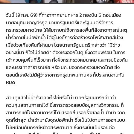
วันนี้ (9 ก.ค. 69) ที่ท่าอากาศยานทหาร 2 กองบิน 6 ดอนเมือง
นายอนุทิน ชาญวีรกูล นายกรัฐมนตรีและรัฐมนตรีว่าการ
กระทรวงมหาดไทย ให้สัมภาษณ์ถึงการลงพื้นที่สังเกตการณ์เหตุ
น้ำรั่วภายในบ่อพักน้ำ ใต้อุโมงค์การก่อสร้างรถไฟฟ้าสายสีม่วง
เมื่อช่วงเที่ยงคืนที่ผ่านมา โดยนายกรัฐมนตรี กล่าวว่า “มีข่าว
อย่างนี้มา ก็ใจไม่ค่อยดี“ ต้องเร่งออกไปดู ซึ่งความพร้อม ในการ
เข้าควบคุมพื้นที่เร็วมาก ทั้งฝั่งกระทรวงคมนาคม และกรมป้องกัน
และบรรเทาสาธารณภัย หรือ ปภ. ของกระทรวงมหาดไทย ซึ่ง
ตอนนี้เรายังไม่มีผู้ว่าราชการกรุงเทพมหานคร ก็ประสานงานกัน
หมด
ส่วนดูแล้วไม่น่ากังวลอะไรใช่หรือไม่ นายกรัฐมนตรีกล่าวว่า
ควบคุมสถานการณ์ได้ ซึ่งการตรวจสอบข้อมูลทางวิศวกรรม ก็
สามารถแก้ไขสถานการณ์ได้ มีรอยซึมรอยรั่วของน้ำเข้ามา จาก
จุดที่ต่ำสุด น้ำเข้ามายังจุดบ่อพักน้ำ ซึ่งเป็นไปตามการออกแบบ
ไม่เหมือนกับกรณีหน้าวชิรพยาบาล ซึ่งตรงนั้นเป็นรอยต่อ