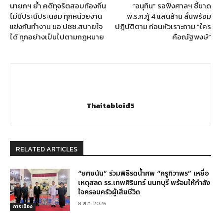
นายกฯ ย้ำ คดีทุจริตสอบท้องถิ่น
“อนุทิน” รอฟังศาลฯ ชี้ขาด
ไม่มีประนีประนอม ทุกหน่วยงาน
พ.ร.ก.กู้ 4 แสนล้าน ลั่นพร้อม
แข่งกันทำงาน ขอ ปชช.สบายใจ
ปฏิบัติตาม ก่อนหัวเราะถาม “ใคร
ได้ ทุกอย่างเป็นไปตามกฎหมาย
คือณัฐพงษ์”
Thaitabloid5
RELATED ARTICLES
“ยศชนัน” ร่วมพิธีรดน้ำศพ “ครูทิวาพร” เหยื่อ
เหตุสลด รร.เทพศิรินทร์ นนทบุรี พร้อมให้กำลัง
ใจครอบครัวผู้เสียชีวิต
8 ส.ค. 2026
การเมือง