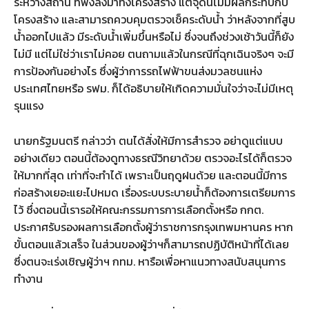
ระหว่างสถานี ที่พังลงมาทั้งโครงสร้าง แต่จุดนี้ไม่มีผลกระทบกับ
โครงสร้าง และสามารถควบคุมตรวจเช็คระดับน้ำ ว่าหลังจากที่สูบ
น้ำออกไปแล้ว มีระดับน้ำเพิ่มขึ้นหรือไม่ ซึ่งจนถึงช่วงเช้าวันนี้ก็ยัง
ไม่มี แต่ไม่ใช่ว่าเราไม่คอย ตนถามแล้วในกรณีที่ฉุกเฉินจริงๆ จะมี
การป้องกันอย่างไร ซึ่งผู้ว่าการรถไฟฟ้าขนส่งมวลชนแห่ง
ประเทศไทยหรือ รฟม. ก็ได้อธิบายให้เกิดความมั่นใจว่าจะไม่มีเหตุ
รุนแรง
นายกรัฐมนตรี กล่าวว่า ตนได้สั่งให้มีการสำรวจ อย่าดูแต่แบบ
อย่างเดียว ตอนนี้ต้องดูทางธรณีวิทยาด้วย ตรวจอะไรได้ก็ตรวจ
ให้มากที่สุด เท่าที่จะทำได้ เพราะเป็นฤดูฝนด้วย และตอนนี้มีการ
ก่อสร้างเยอะแยะไปหมด เรื่องระบบระบายน้ำก็ต้องการเตรียมการ
ไว้ ซึ่งตอนนี้เรารอให้คณะกรรมการการเลือกตั้งหรือ กกต.
ประกาศรับรองผลการเลือกตั้งผู้ว่าราชการกรุงเทพมหานคร หาก
ขั้นตอนแล้วเสร็จ ในส่วนของผู้ว่าฯก็สามารถปฏิบัติหน้าที่ได้เลย
ซึ่งตนจะเร่งเชิญผู้ว่าฯ กทม. หารือเพื่อหาแนวทางสนับสนุนการ
ทำงาน