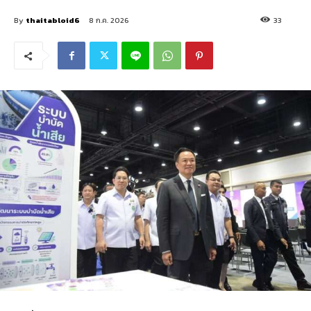
By
thaitabloid6
8 ก.ค. 2026
33