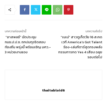
บทความก่อนหน้านี้
บทความถัดไป
“อาสพลธ์” นัดประชุม
“เนเน่” สาวภูเก็ตวัย 16 สะกด
กมธ.ป.ป.ช. ถกปมทุจริตสอบ
เวที America’s Got Talent
ท้องถิ่น พรุ่งนี้ พร้อมเชิญ มศว.-
ร้อง-เล่นกีตาร์สุดทรงพลัง
3 หน่วยงานแจง
กรรมการกด Yes 4 เสียง ฉลุย
รอบต่อไป
thaitabloid6