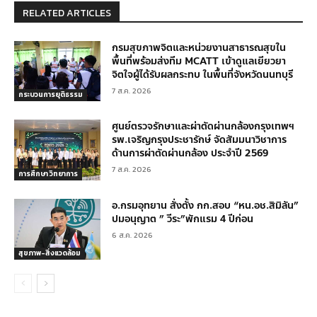
RELATED ARTICLES
กรมสุขภาพจิตและหน่วยงานสาธารณสุขใน
พื้นที่พร้อมส่งทีม MCATT เข้าดูแลเยียวยา
จิตใจผู้ได้รับผลกระทบ ในพื้นที่จังหวัดนนทบุรี
7 ส.ค. 2026
กระบวนการยุติธรรม
ศูนย์ตรวจรักษาและผ่าตัดผ่านกล้องกรุงเทพฯ
รพ.เจริญกรุงประชารักษ์ จัดสัมมนาวิชาการ
ด้านการผ่าตัดผ่านกล้อง ประจำปี 2569
7 ส.ค. 2026
การศึกษา วิทยาการ
อ.กรมอุทยาน สั่งตั้ง กก.สอบ “หน.อช.สิมิลัน”
ปมอนุญาต ” วีระ”พักแรม 4 ปีก่อน
6 ส.ค. 2026
สุขภาพ-สิ่งแวดล้อม