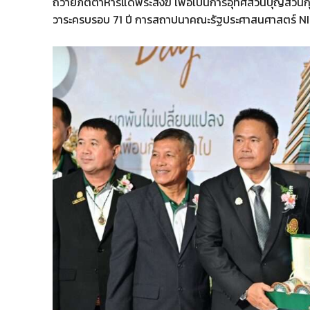
ถวายภัตตาหารแด่พระสงฆ์ เพื่อเป็นการอุทิศส่วนบุญส่วนกุศล
วาระครบรอบ 71 ปี การสถาปนาคณะรัฐประศาสนศาสตร์ N