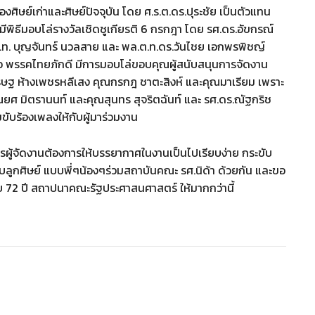
ศิษย์เก่าและศิษย์ปัจจุบัน โดย ศ.ร.ต.ดร.ปุระชัย เป็นตัวแทน
มีพิธีมอบโล่รางวัลเชิดชูเกียรติ 6 กรกฎา โดย รศ.ดร.อัขกรณ์
.ต.ท. บุญจันทร์ นวลสาย และ พล.ต.ท.ดร.วันไชย เอกพรพิชญ์
่อ พรรคไทยภักดี มีการมอบโล่ขอบคุณผู้สนับสนุนการจัดงาน
เศรษฐ ห้างเพชรหลีเสง คุณกรกฎ ชาตะสิงห์ และคุณมาเรียม เพราะ
รณยศ มิตรานนท์ และคุณสุนทร สุจริตฉันท์ และ รศ.ดร.ณัฐกริช
ขับร้องเพลงให้กับผู้มาร่วมงาน
ารผู้จัดงานต้องการให้บรรยากาศในงานเป็นไปเรียบง่าย กระขับ
ลูกศิษย์ แบบพี่ๆน้องๆร่วมสถาบันคณะ รศ.นิด้า ด้วยกัน และขอ
อบ 72 ปี สถาปนาคณะรัฐประศาสนศาสตร์ ให้มากกว่านี้