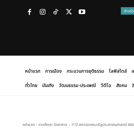
ข่าวด่
หน้าแรก
การเมือง
กระบวนการยุติธรรม
ไลฟ์สไตล์
เ
ทั่วไทย
บันเทิง
วัฒนธรรม-ประเพณี
วีดีโอ
สังคม
ส
หน้าแรก
การศึกษา วิทยาการ
71 ปี สถาปนาคณะรัฐประศาสนศาสตร์ NIDA แ