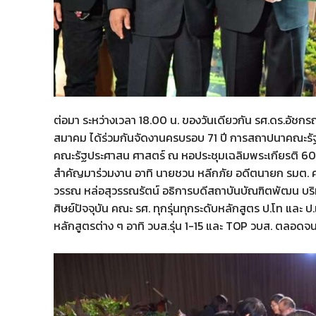
ต่อมา ระหว่างเวลา 18.00 น. ของวันเดียวกัน รศ.ดร.อัช
สมาคม ได้ร่วมกันจัดงานครบรอบ 71 ปี การสถาปนาคณะรัฐป
คณะรัฐประศาสน ศาสตร์ ณ หอประชุมเฉลิมพระเกียรติ 60
สำคัญมาร่วมงาน อาทิ นายชวน หลีกภัย อดีตนายก รมต. ศ.ร
วรรณ หล่อสุวรรณรัตน์ อธิการบดีสถาบันบัณฑิตพัฒน บริห
ศิษย์ปัจจุบัน คณะ รศ. ทุกรุ่นทุกระดับหลักสูตร ป.โท และ 
หลักสูตรต่าง ๆ อาทิ วบส.รุ่น 1-15 และ TOP วบส. ตลอดจน