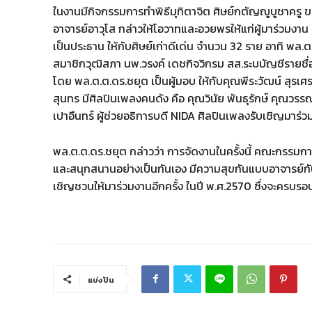
ในงานมีกิจกรรมการทำพิธีมุทิตาจิต ศิษย์กตัญญูบูชาครู ของ
อาจารย์อาวุโส กล่าวให้โอวาทและอวยพรให้แก่ผู้มาร่วมงาน 
เป็นประธาน ให้กับศิษย์เก่าดีเด่น จำนวน 32 ราย อาทิ พล
สมาชิกวุฒิสภา นพ.วรงค์ เดชกิจวิกรม สส.ระบบัญชีรายชื
โดย พล.ต.ต.ดร.ชยุต เป็นผู้มอบ ให้กับคุณพีระวัฒน์ สุร
สุนทร มีศิลปินเพลงคนดัง คือ คุณวินัย พันธุรักษ์ คุณวร
เปาอืนทร์ ผู้ช่วยอธิการบดี NIDA ศิลปินเพลงรับเชิญมาร่วม
พล.ต.ต.ดร.ชยุต กล่าวว่า การจัดงานในครั้งนี้ คณะกรรมก
และสนุกสนานอย่างเป็นกันเอง มีความสุขกันแบบอาจารย์กับ
เชิญชวนให้มาร่วมงานอีกครั้ง ในปี พ.ศ.2570 ซึ่งจะครบร
แบ่งปัน