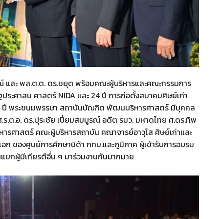
กรณ์ และ พล.ต.ต. ดร.ชยุต พร้อมคณะผู้บริหารและคณะกรรมการ
ระศาสน ศาสตร์ NIDA และ 24 ปี การก่อตั้งสมาคมศิษย์เก่า
 ปี พระชนมพรรษา สถาบันบัณฑิต พัฒนบริหารศาสตร์ มีบุคคล
.ต.อ. ดร.ปุระชัย เปี่ยมสมบูรณ์ อดีต รมว. มหาดไทย ศ.ดร.ทิพ
ารศาสตร์ คณะผู้บริหารสถาบัน คณาจารย์อาวุโส ศิษย์เก่าและ
ป.เอก ของศูนย์การศึกษานิด้า กทม.และภูมิภาค ผู้เข้ารับการอบรม
แขกผู้มีเกียรตือื่น ๆ มาร่วมงานกันมากมาย