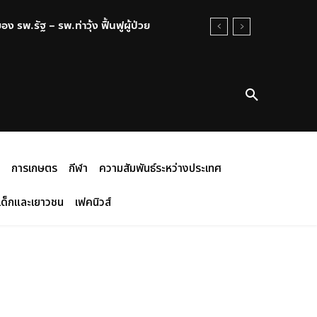
พ.รัฐ – รพ.ท่าวุ้ง ฟื้นฟูผู้ป่วย
าว่างเปล่า ไทยสูญเสียความน่าเชื่อถือใน
การเกษตร
กีฬา
ความสัมพันธ์ระหว่างประเทศ
เด็กและเยาวชน
เฟคนิวส์