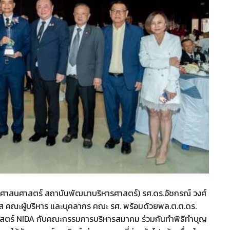
ัฐประศาสนศาสตร์ สถาบันพัฒนาบริหารศาสตร์) รศ.ดร.อัชกรณ์ วงศ์
ส คณะผู้บริหาร และบุคลากร คณะ รศ. พร้อมด้วยพล.ต.ต.ดร.
สตร์ NIDA กับคณะกรรมการบริหารสมาคม ร่วมกันทำพิธีทำบุญ