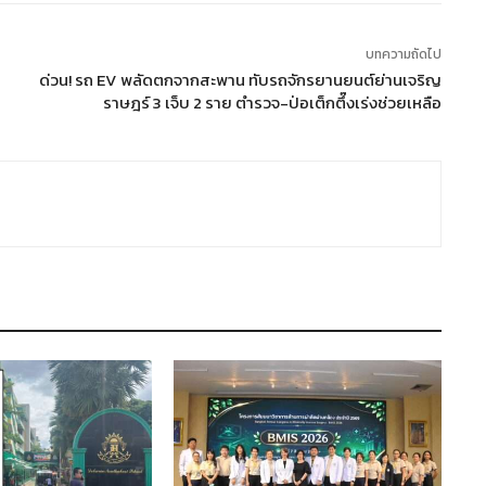
บทความถัดไป
ด่วน! รถ EV พลัดตกจากสะพาน ทับรถจักรยานยนต์ย่านเจริญ
ราษฎร์ 3 เจ็บ 2 ราย ตำรวจ-ป่อเต็กตึ๊งเร่งช่วยเหลือ