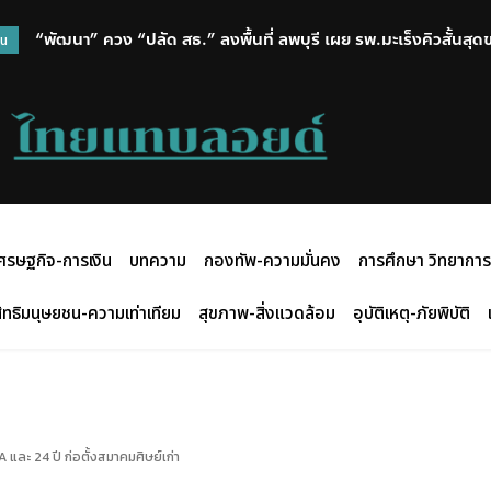
“พัฒนา” ควง “ปลัด สธ.” ลงพื้นที่ ลพบุรี เผย รพ.มะเร็งคิวสั้นสุดของ ร
“สรศักดิ์” ซัดรัฐบาลทุ่มสุดตัวต้อนรับ มิน อ่อง ไลง์ แต่ได้แค่สัญญ
วน
กลับมาเดินได้ถึง 85%
เวทีโลก
ศรษฐกิจ-การเงิน
บทความ
กองทัพ-ความมั่นคง
การศึกษา วิทยาการ
ิทธิมนุษยชน-ความเท่าเทียม
สุขภาพ-สิ่งแวดล้อม
อุบัติเหตุ-ภัยพิบัติ
ละ 24 ปี ก่อตั้งสมาคมศิษย์เก่า