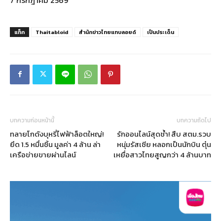
แท็ก
Thaitabloid
สำนักข่าวไทยแทบลอยด์
เป็นประเด็น
บทความก่อนหน้านี้
บทความถัดไป
ทลายโกดังบุหรี่ไฟฟ้าล็อตใหญ่!
รักออนไลน์สุดช้ำ! สืบ สตม.รวบ
ยึด 1.5 หมื่นชิ้น มูลค่า 4 ล้าน ล่า
หนุ่มรัสเซีย หลอกเป็นนักบิน ตุ๋น
เครือข่ายขายผ่านไลน์
เหยื่อสาวไทยสูญกว่า 4 ล้านบาท