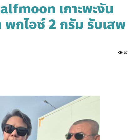
Halfmoon เกาะพะงัน
 พกไอซ์ 2 กรัม รับเสพ
37