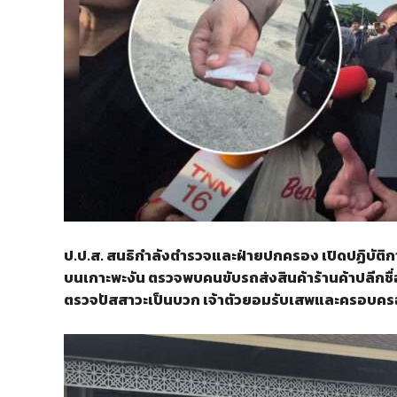
ป.ป.ส. สนธิกำลังตำรวจและฝ่ายปกครอง เปิดปฏิบัต
บนเกาะพะงัน ตรวจพบคนขับรถส่งสินค้าร้านค้าปลีกชื่อ
ตรวจปัสสาวะเป็นบวก เจ้าตัวยอมรับเสพและครอบ