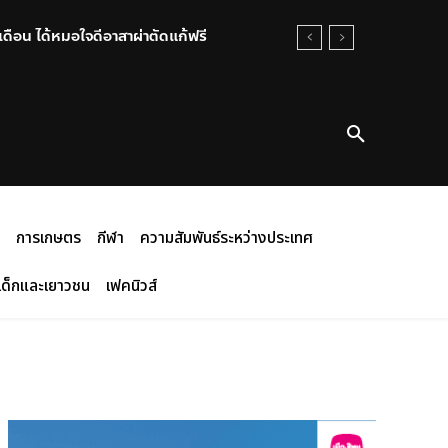
ือน ได้หมอใจดีอาสาผ่าตัดแก้ฟรี
หัส2 เร่งสอบเส้นทางอาวุธ-แรงจูงใจ
การเกษตร
กีฬา
ความสัมพันธ์ระหว่างประเทศ
เด็กและเยาวชน
เฟคนิวส์