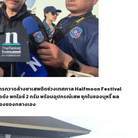
ิการกวาดล้างยาเสพติดช่วงเทศกาล Halfmoon Festival
ดัง พกไอซ์ 2 กรัม พร้อมอุปกรณ์เสพ ซุกในซองบุหรี่ ผล
ครองของกลางเอง