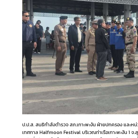
ป.ป.ส. สนธิกำลังตำรวจ สภ.เกาะพะงัน ฝ่ายปกครอง และหน่ว
เทศกาล Halfmoon Festival บริเวณท่าเรือเกาะพะงัน 1 จ.สุ