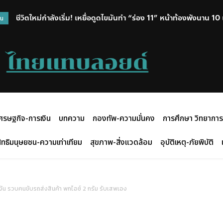
ชีวิตใหม่กำลังเริ่ม! เหยื่อดูดไขมันทำ “ร่อง 11” หน้าท้องพังนาน 10 เด
โฆษก ตร.เผย ปืนที่ใช้กราดยิงเป็นของปู่ ยอดดับ 6 ศพ เจ็บ 15 สา
วน
หวังคืนความมั่นใจ
ศรษฐกิจ-การเงิน
บทความ
กองทัพ-ความมั่นคง
การศึกษา วิทยาการ
ิทธิมนุษยชน-ความเท่าเทียม
สุขภาพ-สิ่งแวดล้อม
อุบัติเหตุ-ภัยพิบัติ
ัน รวบคนขับรถส่งสินค้า พกไอซ์ 2 กรัม รับเสพเอง