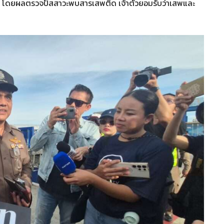
รี่ โดยผลตรวจปัสสาวะพบสารเสพติด เจ้าตัวยอมรับว่าเสพและ