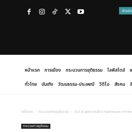
ข่าวด่
หน้าแรก
การเมือง
กระบวนการยุติธรรม
ไลฟ์สไตล์
เ
ทั่วไทย
บันเทิง
วัฒนธรรม-ประเพณี
วีดีโอ
สังคม
ส
หน้าแรก
กระบวนการยุติธรรม
ป.ป.ส.ลุยกวาดล้าง Halfmoon เกาะพะง
กระบวนการยุติธรรม