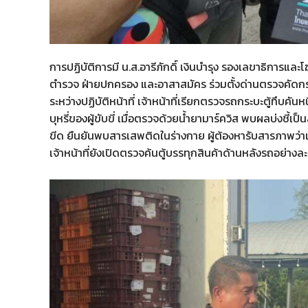
การปฏิบัติการมี น.ส.อารีภักดิ์ เงินบำรุง รองเลขาธิการ
ตำรวจ ฝ่ายปกครอง และอาสาสมัคร ร่วมตั้งด่านตรวจคัดกรอง
ระหว่างปฏิบัติหน้าที่ เจ้าหน้าที่เรียกตรวจรถกระบะตู้ทึบค
บุหรี่ของผู้ขับขี่ เมื่อตรวจด้วยน้ำยามาร์ควิส พบผลบ่งช
ขีด ยืนยันพบสารเสพติดในร่างกาย ผู้ต้องหารับสารภาพว่
เจ้าหน้าที่ยังเปิดตรวจค้นตู้บรรทุกสินค้าด้านหลังรถอย่างล