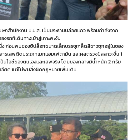
และโฆษกสำนักงาน ป.ป.ส. เป็นประธานปล่อยแถว พร้อมกำลังจาก
รถที่เดินทางเข้าสู่เกาะพะงัน
ันหนึ่ง ก่อนพบซองซิปล็อกขนาดเล็กบรรจุเกล็ดสีขาวซุกอยู่ในซอง
ี้เป็นสารเสพติดประเภทเมทแอมเฟตามีน และผลตรวจปัสสาวะขึ้น 1
าเป็นไอซ์ของตนเองและเสพจริง โดยของกลางมีน้ำหนัก 2 กรัม
ะเอียด แต่ไม่พบสิ่งผิดกฎหมายเพิ่มเติม