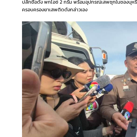
ปลีกชื่อดัง พกไอซ์ 2 กรัม พร้อมอุปกรณ์เสพซุกในซองบุห
ครอบครองยาเสพติดดังกล่าวเอง