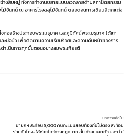
ักช่างสิบหมู่ ทั้งการทำงานขยายแบบลวดลายด้านสถาปัตยกรรม
ไม้จันทน์ ณ อาคารโรงฉลุไม้จันทน์ ตลอดจนการเขียนสีตกแต่ง
ิ่งก่อสร้างประกอบพระเมรุมาศ และภูมิทัศน์พระเมรุมาศ ได้แก่
 และบ่อบัว เพื่อติดตามความเรียบร้อยและความคืบหน้าของการ
ำเนินการทุกขั้นตอนอย่างสมพระเกียรติ
บทความถัดไป
นายกฯ สะท้อน 5,000 คนคะแนนสอบท้องถิ่นไม่ตรง สะท้อน
ร่วมกันโกง-ใช้ช่องโหว่ทางกฎหมาย ลั่น ทำจนเคยตัว บอก ไม่