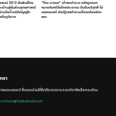
พจน์ 50 ปี สัมพันธ์ไทย
“โทน บางแค” เข้าพบตำรวจ หลังถูกออก
นบ้านสู่หุ้นส่วนยุทธศาสตร์
หมายจับคดีฉ้อโกงประชาชน ยืนยันบริสุทธิ์-ไม่
่วมมือด้านนิติบัญญัติ-
เคยหลบหนี ยังปฏิเสธคำถามเรื่องกล้องส่อง
คงในภูมิภาค
พระ
บเรา
 ไทยแทบลอยด์ สื่อออนไลน์ที่ยึดถือจรรยาบรรณวิชาชีพสื่อครบถ้วน.
:
contact@thaitabloid.com