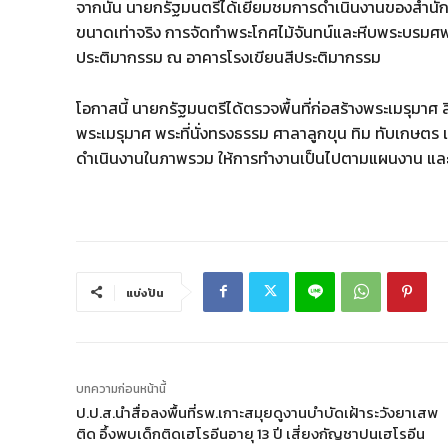
จากนั้น นายกรัฐมนตรีได้เยี่ยมชมการดำเนินงานของสำน
ขนาดเท่าจริง การจัดทำพระโกศไม้จันทน์และหีบพระบรมศพ
ประติมากรรม ณ อาคารโรงเขียนสีประติมากรรม
โอกาสนี้ นายกรัฐมนตรีได้ตรวจพื้นที่ก่อสร้างพระเมรุมาศ ส
พระเมรุมาศ พระที่นั่งทรงธรรม ศาลาลูกขุน ทิม ทับเกษตร
ดำเนินงานในภาพรวม ให้การทำงานเป็นไปตามแผนงาน และด
แบ่งปัน
บทความก่อนหน้านี้
ป.ป.ส.นำสื่อลงพื้นที่รพ.เกาะสมุยดูงานบำบัดเฝ้าระวังยาเสพ
ติด อึ้งพบเด็กติดเฮโรอีนอายุ 13 ปี เสี่ยงกัญชาปนเฮโรอีน