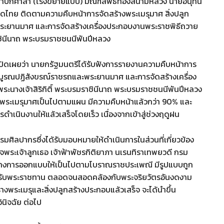
นสถาปกศาลา (โรงขยายแบบ) มณฑลพิธีท้องสนามหลวง นายอนุทิน
ไทย ติดตามความคืบหน้าการจัดสร้างพระเมรุมาศ สิ่งปลูก
ระยานมาศ และการจัดสร้างเครื่องประกอบงานพระราชพิธีถวาย
าชินีนาถ พระบรมราชชนนีพันปีหลวง
ิดเผยว่า นายกรัฐมนตรีได้รับฟังการรายงานความคืบหน้าการ
รบูรณปฏิสังขรณ์ราชรถและพระยานมาศ และการจัดสร้างเครื่อง
นางเจ้าสิริกิติ์ พระบรมราชินีนาถ พระบรมราชชนนีพันปีหลวง
างพระเมรุมาศเป็นไปตามแผน มีความคืบหน้าแล้วกว่า 90% และ
ดำเนินงานให้แล้วเสร็จโดยเร็ว เนื่องจากเข้าสู่ช่วงฤดูฝน
ิลปากรซึ่งได้รับมอบหมายให้ดำเนินการในส่วนที่เกี่ยวข้อง
็จพระเจ้าลูกเธอ เจ้าฟ้าพัชรกิติยาภา นเรนทิราเทพยวดี กรม
ะหว่างการออกแบบให้เป็นไปตามโบราณราชประเพณี มีรูปแบบถูก
้รับพระราชทาน ตลอดจนสอดคล้องกับพระจริยวัตรอันงดงาม
างพระเมรุและสิ่งปลูกสร้างประกอบแล้วเสร็จ จะได้นำขึ้น
ินิจฉัย ต่อไป