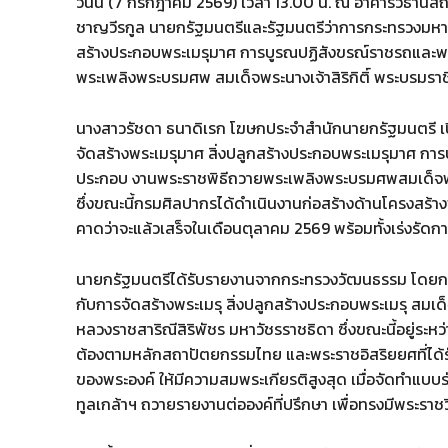
วันนี้ (7 กรกฎาคม 2569) เวลา 13.00 น. ณ อาคารวิธา
ชาญวีรกูล นายกรัฐมนตรีและรัฐมนตรีว่าการกระทรวงมหาด
สร้างประกอบพระเมรุมาศ การบูรณปฏิสังขรณ์ราชรถและพ
พระเพลิงพระบรมศพ สมเด็จพระนางเจ้าสิริกิติ์ พระบรมร
นางสาวรัชดา ธนาดิเรก โฆษกประจำสำนักนายกรัฐมนตรี เป
จัดสร้างพระเมรุมาศ สิ่งปลูกสร้างประกอบพระเมรุมาศ กา
ประกอบ งานพระราชพิธีถวายพระเพลิงพระบรมศพสมเด็จพระ
ซึ่งขณะนี้กรมศิลปากรได้ดำเนินงานก่อสร้างด้านโครงสร้
คาดว่าจะแล้วเสร็จในเดือนตุลาคม 2569 พร้อมทั้งเร่งรัดการ
นายกรัฐมนตรีได้รับรายงานจากกระทรวงวัฒนธรรม โดยกรมศ
กับการจัดสร้างพระเมรุ สิ่งปลูกสร้างประกอบพระเมรุ สมเด
หลวงราชสาริณีสิริพัชร มหาวัชรราชธิดา ซึ่งขณะนี้อยู่ร
ต้องตามหลักสถาปัตยกรรมไทย และพระราชอิสริยยศที่ได
ของพระองค์ ให้มีความสมพระเกียรติสูงสุด เมื่อจัดทำแบบร่
ทูลเกล้าฯ ถวายรายงานต่อองค์ที่ปรึกษา เพื่อทรงมีพระราชว