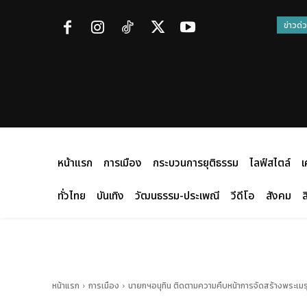
ข่าวด่
หน้าแรก
การเมือง
กระบวนการยุติธรรม
ไลฟ์สไตล์
เ
ทั่วไทย
บันเทิง
วัฒนธรรม-ประเพณี
วีดีโอ
สังคม
ส
หน้าแรก
การเมือง
นายกฯอนุทิน ติดตามความคืบหน้าการจัดสร้างพระเมร