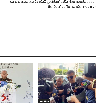
รอ ป.ป.ช.สอบเสร็จ เร่งพิสูจน์ข้อเท็จจริง ก่อน ถอนชื่อบรรจุ-
ยึดเงินเดือนคืน-เอาผิดทางอาญา
การเมือง