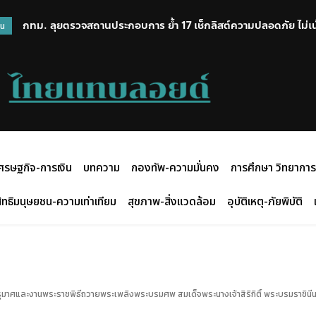
กทม. ลุยตรวจสถานประกอบการ ย้ำ 17 เช็กลิสต์ความปลอดภัย ไม่เ
วน
และยกระดับมาตรฐาน
ศรษฐกิจ-การเงิน
บทความ
กองทัพ-ความมั่นคง
การศึกษา วิทยาการ
ิทธิมนุษยชน-ความเท่าเทียม
สุขภาพ-สิ่งแวดล้อม
อุบัติเหตุ-ภัยพิบัติ
ุมาศและงานพระราชพิธีถวายพระเพลิงพระบรมศพ สมเด็จพระนางเจ้าสิริกิติ์ พระบรมราชินี