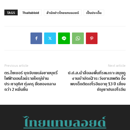
TAGS
Thaitabloid
สำนักข่าวไทยแทบลอยด์
เป็นประเด็น
Previous article
Next article
ตร.ไซเบอร์ บุกจับแหล่งขายบุหรี่
ป.ป.ส.นำสื่อลงพื้นที่รพ.เกาะสมุยดู
ไฟฟ้าออนไลน์รายใหญ่ย่าน
งานบำบัดเฝ้าระวังยาเสพติด อึ้ง
ประชาอุทิศ ทุ่งครุ ยึดของกลาง
พบเด็กติดเฮโรอีนอายุ 13 ปี เสี่ยง
กว่า 2 หมื่นชิ้น
กัญชาปนเฮโรอีน