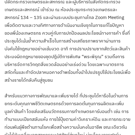
ปลัดกระทรวงเกษตรและสหกรณ์ และผู้บริหารในสังกัดกระทรวง
เกษตรและสหกรณ์ เข้าร่วม ณ ห้องประชุมกระทรวงเกษตรและ
สหกรณ์ 134 – 135 และผ่านระบบประชุมทางไกล Zoom Meeting
เพื่อติดตามและวางทิศทางการดำเนินงานเชิงรุกในการแก้ไขปัญหา
ของพี่น้องเกษตรกร ควบคู่กับการปกป้องผลประโยชน์ทางการค้า ซึ่งที่
ประชุมได้เน้นย้ำความสำเร็จในการสร้างเสถียรภาพราคาผ่านการ
บังคับใช้กฎหมายอย่างเข้มงวด อาทิ การปราบปรามซากสัตว์และสินค้า
ประมงผิดกฎหมายของชุดปฏิบัติการพิเศษ “พระพิรุณ” รวมถึงการ
บริหารจัดการวิกฤตสิ่งแวดล้อมอย่างเร่งด่วน โดยเฉพาะมาตรการ
สกัดกั้นและกำจัดปลาหมอคางดำพร้อมทั้งนำไปแปรรูปใช้ประโยชน์เพื่อ
สร้างรายได้กลับคืนสู่ชุมชน
สำหรับแนวทางการพัฒนาและเพิ่มรายได้ ที่ประชุมได้หารือในด้านการ
ยกระดับคุณภาพชีวิตเกษตรกรด้วยการลดต้นทุนการผลิตและเพิ่ม
มูลค่าสินค้า โดยส่งเสริมนวัตกรรมการทำเกษตรคาร์บอนต่ำ เช่น การ
ทำนาแบบเปียกสลับแห้ง การใช้ปุ๋ยตามค่าวิเคราะห์ดิน และการกระจาย
ท่อนพันธุ์พืชต้านทานโรคเพื่อสร้างความมั่นคงในอาชีพ ขณะเดียวกัน
ยังได้ขับเคลื่อนอุตสาหกรรมปศุสัตว์สู่ยุคใหม่ ผ่านโครงการฟาร์ม