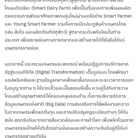
โคนมอัจฉริยะ (Smart Dairy Farm) เพื่อเป็นต้นแบบการเพิ่มผลผลิต
ตลอดจนการพัฒนาศักยภาพคนรุ่นใหม่ผ่านเครือข่าย Smart Farmer
และ Young Smart Farmer รวมถึงการเปิดประตูสินค้าเกษตรไทย
(เช่น ส้มโอ และผลิตภัณฑ์ปศุสัตว์) สู่ตลาดระดับพรีเมียมในต่าง
ประเทศ เพื่อขยายช่องทางการตลาดและสร้างรายได้ที่ยั่งยืนให้แก่
เกษตรกรรายย่อย
นอกจากนี้ กระทรวงเกษตรและสหกรณ์ พร้อมปฏิรูปการบริการภาค
รัฐสู่ระบบดิจิทัล (Digital Transformation) เต็มรูปแบบ โดยพัฒนา
แอปพลิเคชันและฐานข้อมูลกลางเพื่อลดขั้นตอนและระยะเวลาการออก
ใบอนุญาตต่าง ๆ ให้รวดเร็วและเป็นธรรมยิ่งขึ้น ควบคู่ไปกับการวาง
โครงสร้างยุทธศาสตร์ให้ครอบคลุมรอบด้าน ทั้งการบริหารจัดการ
ข้อมูลเกษตรแห่งชาติ (Big Data) การส่งเสริมการใช้พลังงานสะอาด
ในภาคเกษตรเพื่อลดต้นทุน และการปรับปรุงกฎระเบียบต่างๆ ให้ทัน
สมัย สอดรับกับมาตรการสิ่งแวดล้อมและการค้าโลก เพื่อพลิกโฉมภาค
เกษตรกรรมไทยให้เติบโตอย่างมั่นคงและสร้างความกินดีอยู่ดีให้แก่
เกษตรกรอย่างแท้จริง