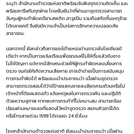
ระบุว่า สำนักงานตำรวจแห่งชาติพร้อมรับฟังทุกความคิดเห็น และ
พร้อมหารือกับทุกฝ่าย โดยยืนยันว่าที่ผ่านมาจุดตรวจสามารถ
จับกุมผู้กระทำผิดคดียาเสพติด อาวุธปืน รวมถึงสกัดกั้นเหตุร้าย
ได้หลายคดี จึงยังมีความจำเป็นต่อการรักษาความปลอดภัย
สาธารณะ
นอกจากนี้ ยังกล่าวถึงการแชร์ตำแหน่งด่านตรวจในโซเชียลมี
เดียว่า หากเป็นการแจ้งเตือนเพื่อรณรงค์ไม่ให้ดื่มแล้วขับอาจ
ไม่ใช่ปัญหา แต่หากมีลักษณะช่วยให้ผู้กระทำผิดหลบเลี่ยงการ
ตรวจ จนก่อให้เกิดความเสียหาย อาจเข้าข่ายเป็นการสนับสนุน
การกระทำผิดได้ พร้อมแนะนำประชาชนว่า เมื่อผ่านจุดตรวจ
สามารถตรวจสอบได้ว่ามีป้ายแสดงรายละเอียดครบถ้วนหรือไม่
เจ้าหน้าที่ต้องแสดงตัว แจ้งเหตุผลในการตรวจค้น และปฏิบัติ
ด้วยความสุภาพ หากพบการกระทำที่ไม่เหมาะสม สามารถร้อง
เรียนผ่านหมายเลขที่แสดงไว้หน้าจุดตรวจ สแกนคิวอาร์โค้ด
หรือโทรสายด่วน 1599 ได้ตลอด 24 ชั่วโมง
โฆษกสำนักงานตำรวจแห่งชาติ ยังแนะนำประชาชนว่า เมื่อผ่าน