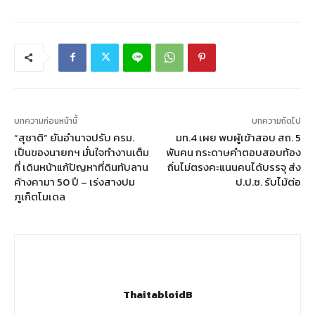
บทความก่อนหน้านี้
บทความถัดไป
“สุชาติ” ยันอำนาจปรับ ครม.
มท.4 เผย พบผู้เข้าสอบ สถ. 5
เป็นของนายกฯ มั่นใจทำงานเต็ม
พันคน กระดาษคำตอบสอบท้อง
ที่ เดินหน้าแก้ปัญหาที่ดินทับลาน
ถิ่นไม่ตรงคะแนนคนได้บรรจุ ส่ง
ค้างคามา 50 ปี – เร่งสางปม
ป.ป.ช. รับไม้ต่อ
ภูเก็ตโมเดล
ThaitabloidB