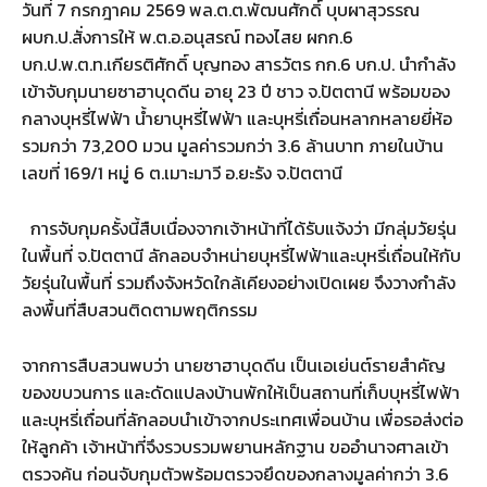
วันที่ 7 กรกฎาคม 2569 พล.ต.ต.พัฒนศักดิ์ บุบผาสุวรรณ
ผบก.ป.สั่งการให้ พ.ต.อ.อนุสรณ์ ทองไสย ผกก.6
บก.ป.พ.ต.ท.เกียรติศักดิ์ บุญทอง สารวัตร กก.6 บก.ป. นำกำลัง
เข้าจับกุมนายซาฮาบุดดีน อายุ 23 ปี ชาว จ.ปัตตานี พร้อมของ
กลางบุหรี่ไฟฟ้า น้ำยาบุหรี่ไฟฟ้า และบุหรี่เถื่อนหลากหลายยี่ห้อ
รวมกว่า 73,200 มวน มูลค่ารวมกว่า 3.6 ล้านบาท ภายในบ้าน
เลขที่ 169/1 หมู่ 6 ต.เมาะมาวี อ.ยะรัง จ.ปัตตานี
การจับกุมครั้งนี้สืบเนื่องจากเจ้าหน้าที่ได้รับแจ้งว่า มีกลุ่มวัยรุ่น
ในพื้นที่ จ.ปัตตานี ลักลอบจำหน่ายบุหรี่ไฟฟ้าและบุหรี่เถื่อนให้กับ
วัยรุ่นในพื้นที่ รวมถึงจังหวัดใกล้เคียงอย่างเปิดเผย จึงวางกำลัง
ลงพื้นที่สืบสวนติดตามพฤติกรรม
จากการสืบสวนพบว่า นายซาฮาบุดดีน เป็นเอเย่นต์รายสำคัญ
ของขบวนการ และดัดแปลงบ้านพักให้เป็นสถานที่เก็บบุหรี่ไฟฟ้า
และบุหรี่เถื่อนที่ลักลอบนำเข้าจากประเทศเพื่อนบ้าน เพื่อรอส่งต่อ
ให้ลูกค้า เจ้าหน้าที่จึงรวบรวมพยานหลักฐาน ขออำนาจศาลเข้า
ตรวจค้น ก่อนจับกุมตัวพร้อมตรวจยึดของกลางมูลค่ากว่า 3.6