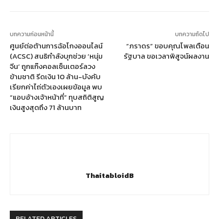
บทความก่อนหน้านี้
บทความถัดไป
ศูนย์ต่อต้านการฉ้อโกงออนไลน์​
“ภราดร” ขอบคุณโพลเตือน
(ACSC) สนธิกำลังบุกช่วย ‘หนุ่ม
รัฐบาล ขอเวลาพิสูจน์ผลงาน
จีน’ ถูกแก๊งคอลเซ็นเตอร์ลวง
ข้ามชาติ รีดเงิน 10 ล้าน-บังคับ
เรียกค่าไถ่ตัวเองเผยข้อมูล พบ
“แอบอ้างเจ้าหน้าที่” ทุบสถิติสูญ
เงินสูงสุดถึง 71 ล้านบาท
ThaitabloidB
RELATED ARTICLES