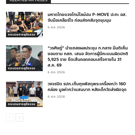
มหาดไทยแจงไทม์ไลน์ปม P-MOVE ปะทะ อส.
จับมือเคลียร์ใจ ก่อนส่งกลับจุดชุมนุม
6 ส.ค. 2026
กระบวนการยุติธรรม
“วรศิษฎ์” นำแถลงผลประชุม ก.กลาง มีมติเห็น
ชอบตาม กสถ. เสนอ จัดการผู้มีคะแนนผิดปกติ
5,925 ราย ขีดเส้นถอดถอนเสร็จภายใน 31
ส.ค. 69
กระบวนการยุติธรรม
6 ส.ค. 2026
วงจรปิด รปภ.เก็บถุงพัสดุพระเครื่องกว่า 160
กล่อง มูลค่ากว่าแสนบาท หลังเด็กวัดส่งผิดจุด
6 ส.ค. 2026
กระบวนการยุติธรรม