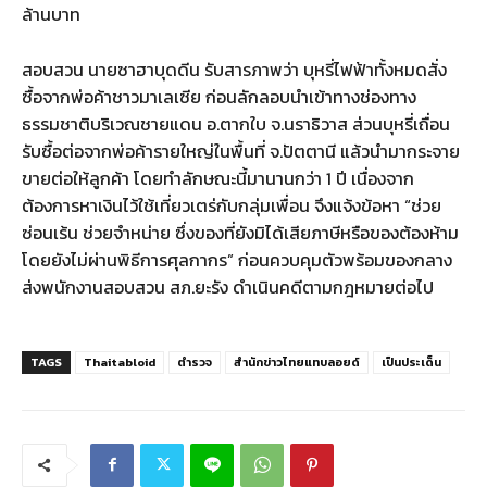
ล้านบาท
สอบสวน นายซาฮาบุดดีน รับสารภาพว่า บุหรี่ไฟฟ้าทั้งหมดสั่ง
ซื้อจากพ่อค้าชาวมาเลเซีย ก่อนลักลอบนำเข้าทางช่องทาง
ธรรมชาติบริเวณชายแดน อ.ตากใบ จ.นราธิวาส ส่วนบุหรี่เถื่อน
รับซื้อต่อจากพ่อค้ารายใหญ่ในพื้นที่ จ.ปัตตานี แล้วนำมากระจาย
ขายต่อให้ลูกค้า โดยทำลักษณะนี้มานานกว่า 1 ปี เนื่องจาก
ต้องการหาเงินไว้ใช้เที่ยวเตร่กับกลุ่มเพื่อน จึงแจ้งข้อหา “ช่วย
ซ่อนเร้น ช่วยจำหน่าย ซึ่งของที่ยังมิได้เสียภาษีหรือของต้องห้าม
โดยยังไม่ผ่านพิธีการศุลกากร” ก่อนควบคุมตัวพร้อมของกลาง
ส่งพนักงานสอบสวน สภ.ยะรัง ดำเนินคดีตามกฎหมายต่อไป
TAGS
Thaitabloid
ตำรวจ
สำนักข่าวไทยแทบลอยด์
เป็นประเด็น