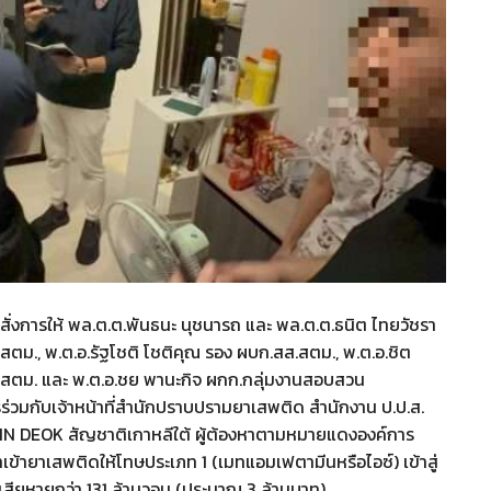
 สั่งการให้ พล.ต.ต.พันธนะ นุชนารถ และ พล.ต.ต.ธนิต ไทยวัชรา
ม., พ.ต.อ.รัฐโชติ โชติคุณ รอง ผบก.สส.สตม., พ.ต.อ.ชิต
.สตม. และ พ.ต.อ.ชย พานะกิจ ผกก.กลุ่มงานสอบสวน
่วมกับเจ้าหน้าที่สำนักปราบปรามยาเสพติด สำนักงาน ป.ป.ส.
JIN DEOK สัญชาติเกาหลีใต้ ผู้ต้องหาตามหมายแดงองค์การ
ายาเสพติดให้โทษประเภท 1 (เมทแอมเฟตามีนหรือไอซ์) เข้าสู่
ามเสียหายกว่า 131 ล้านวอน (ประมาณ 3 ล้านบาท)