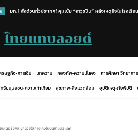
มท.1 สั่งด่วนทั่วประเทศ! คุมเข้ม “อาวุธปืน” หลังเหตุยิงในโรงเรีย
วน
ปกครอง X-Ray พื้นที่เสี่ยง
ศรษฐกิจ-การเงิน
บทความ
กองทัพ-ความมั่นคง
การศึกษา วิทยาการ
ิทธิมนุษยชน-ความเท่าเทียม
สุขภาพ-สิ่งแวดล้อม
อุบัติเหตุ-ภัยพิบัติ
นเตอร์โพล ซุกไอซ์ใส่กางเกงในบินข้ามประเทศ