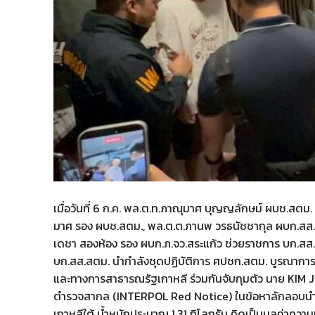
เมื่อวันที่ 6 ก.ค. พล.ต.ท.ภาณุมาศ บุญญลักษม์ ผบช.สตม.
มาศ รอง ผบช.สตม., พล.ต.ต.ภานพ วรธนัชชากุล ผบก.สส.สต
เดชา สองห้อง รอง ผบก.ภ.จว.สระแก้ว ช่วยราชการ บก.สส
บก.สส.สตม. นำกำลังชุดปฏิบัติการ ศปชก.สตม. บูรณาการร
และทางการสาธารณรัฐเกาหลี ร่วมกันจับกุมตัว นาย KIM 
ตำรวจสากล (INTERPOL Red Notice) ในข้อหาลักลอบนำเข้
เกาหลีใต้ น้ำหนักประมาณ 1.31 กิโลกรัม คิดเป็นมูลค่าคว