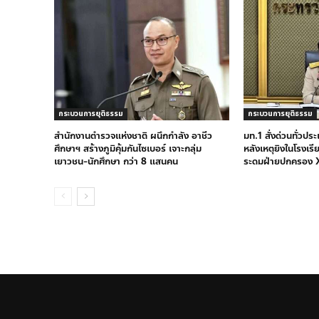
กระบวนการยุติธรรม
กระบวนการยุติธรรม
สำนักงานตำรวจแห่งชาติ ผนึกกำลัง อาชีว
มท.1 สั่งด่วนทั่วปร
ศึกษาฯ สร้างภูมิคุ้มกันไซเบอร์ เจาะกลุ่ม
หลังเหตุยิงในโรงเรี
เยาวชน-นักศึกษา กว่า 8 แสนคน
ระดมฝ่ายปกครอง X-R