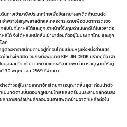
นเดินทางเข้ามายังประเทศไทยเพื่อจัดหายาเสพติดจำนวนดัง
ั้นใน อำพรางใส่ถุงพลาสติกและกล่องกระดาษเพื่อตบตาการตรวจ
ับไปที่เกาหลีใต้และถูกเจ้าหน้าที่จับกุมดำเนินคดีได้ในเวลาต่อ
าหลีใต้ จึงได้หลบหนีกลับเข้ามาซ่อนตัวอยู่ในประเทศไทย และถูก
วโลก
ู้ต้องหารายนี้กบดานอยู่ที่คอนโดมิเนียมหรูแห่งหนึ่งย่านเสรี
รณ์อย่างใกล้ชิด จนกระทั่งพบนาย KIM JIN DEOK ปรากฏตัว เจ้า
เป็นบุคคลเดียวกันตามหมายแดงจริง และพบว่าการอนุญาตให้อยู่
นที่ 30 พฤษภาคม 2569 ที่ผ่านมา
นคนต่างด้าวอยู่ในราชอาณาจักรโดยการอนุญาตสิ้นสุด” ก่อนนำตัว
ดำเนินคดีตามขั้นตอนกฎหมายไทย และเตรียมประสานผลักดันส่ง
ผลทลายเครือข่ายลักลอบขนยาเสพติดข้ามชาติที่เหลือต่อไป