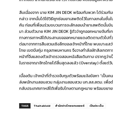
สืบเนื่องจาก นาย KIM JIN DEOK พร้อมกับพวก ได้ร่วมกั
กล่าว จากนั้นได้ใช้วิธีซุกซ่อนยาเสพติดไว้ในกางเกงในช
ค้น ก่อนที่เพื่อนร่วมขบวนการจะลักลอบนำยาเสพติดนั้นบินกล
มา ส่วนตัวนาย KIM JIN DEOK รู้ตัวว่าถูกออกหมายจับที่เก
ทางการเกาหลีใต้ประสานขอออกหมายแดงติดตามตัวไปทั่
ต่อมาจากการสืบสวนเชิงลึกของเจ้าหน้าที่ไทย พบเบาะแสว่าผ
ไทย เขตบึงกุ่ม กรุงเทพมหานคร จึงวางกำลังเฝ้าสังเกตกา
หน้าที่จึงแสดงตัวเข้าตรวจสอบหนังสือเดินทาง ปรากฏว่า
ในราชอาณาจักรไทยได้สิ้นสุดลงแล้ว (Overstay) ตั้งแต่วั
เบื้องต้น เจ้าหน้าที่ตำรวจจับกุมตัวพร้อมแจ้งข้อหา “เป็
ส่งพนักงานสอบสวน กลุ่มงานสอบสวน บก.สส.สตม. เพื่อ
กลับประเทศเกาหลีใต้เพื่อรับโทษตามกฎหมาย พร้อมขยาย
TAGS
Thaitabloid
สำนักข่าวไทยแทบลอยด์
เป็นประเด็น