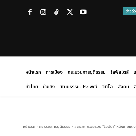
ข่าวด่
หน้าแรก
การเมือง
กระบวนการยุติธรรม
ไลฟ์สไตล์
เ
ทั่วไทย
บันเทิง
วัฒนธรรม-ประเพณี
วีดีโอ
สังคม
ส
หน้าแรก
กระบวนการยุติธรรม
สตม.แกะรอยรวบ "โอปป้า" หนีหมายแดงอิ