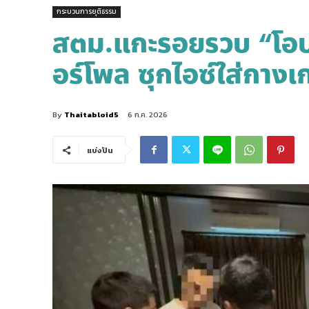
กระบวนการยุติธรรม
สตม.แกะรอยรวบ “โอป
อร์โพล ซุกไอซ์ใส่กาง
By
Thaitabloid5
6 ก.ค. 2026
แบ่งปัน