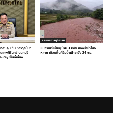
กระบวนการยุติธรรม
ะเทศ! คุมเข้ม “อาวุธปืน”
แม่จริมเร่งฟื้นฟูบ้าน 3 หลัง หลังน้ำป่าไหล
ยนเทพศิรินทร์ นนทบุรี
หลาก เตือนพื้นที่ริมน้ำเฝ้าระวัง 24 ชม.
ay พื้นที่เสี่ยง