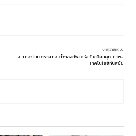
บทความถัดไป
รมว.กลาโหม ตรวจ ทอ. ย้ำกองทัพแกร่งต้องมีคนคุณภาพ-
เทคโนโลยีทันสมัย