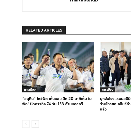
RELATED ARTICLES
การเมือง
การเมือง
“อนุทิน” โชว์ฟิต เต้นแอโรบิก 20 นาทีเต็ม ไม่
บุกจับโรงแรมนอมินี
พัก! ปิดภารกิจ 74 วัน 153 ล้านแคลอรี
ร้านโทรขอเคลียร์อ้าง
แล้ว