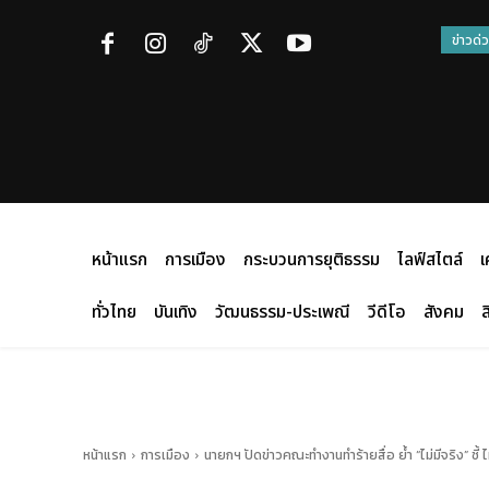
ข่าวด่
หน้าแรก
การเมือง
กระบวนการยุติธรรม
ไลฟ์สไตล์
เ
ทั่วไทย
บันเทิง
วัฒนธรรม-ประเพณี
วีดีโอ
สังคม
ส
หน้าแรก
การเมือง
นายกฯ ปัดข่าวคณะทำงานทำร้ายสื่อ ย้ำ “ไม่มีจริง” ชี้ 