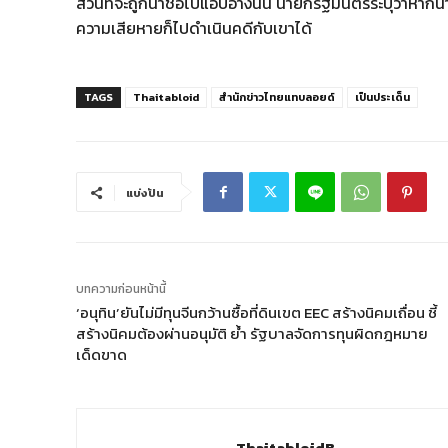
ส่วนที่จะถูกนำชื่อไปแอบอ้างนั้น นายกรัฐมนตรีระบุว่าหา
ความเสียหายก็ไปดำเนินคดีกับเขาได้
TAGS
Thaitabloid
สำนักข่าวไทยแทบลอยด์
เป็นประเด็น
แบ่งปัน
บทความก่อนหน้านี้
‘อนุทิน’ยันไม่มีทุนจีนกว้านซื้อที่ดินเขต EEC สร้างนิคมเถื่อน ชี้
สร้างนิคมต้องผ่านอนุมัติ ย้ำ รัฐบาลจัดการทุนผิดกฎหมาย
เด็ดขาด
ThaitabloidB