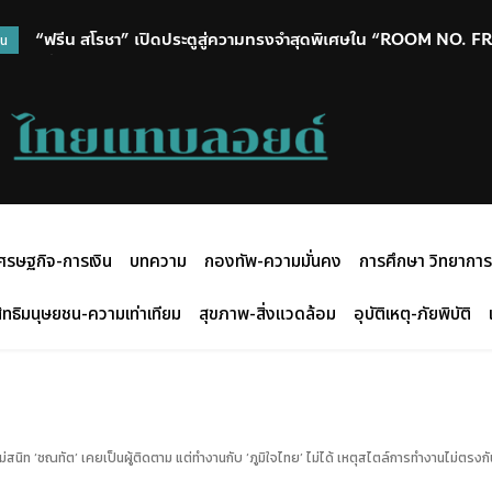
“ฟรีน สโรชา” เปิดประตูสู่ความทรงจำสุดพิเศษใน “ROOM NO. F
วน
ครั้งแรก ท่ามกลางแฟนๆ ที่ร่วมเติมเต็มทุกโมเมนต์
ศรษฐกิจ-การเงิน
บทความ
กองทัพ-ความมั่นคง
การศึกษา วิทยาการ
ิทธิมนุษยชน-ความเท่าเทียม
สุขภาพ-สิ่งแวดล้อม
อุบัติเหตุ-ภัยพิบัติ
ไม่สนิท ‘ชณทัต’ เคยเป็นผู้ติดตาม แต่ทำงานกับ ‘ภูมิใจไทย’ ไม่ได้ เหตุสไตล์การทำงานไม่ตรงกัน