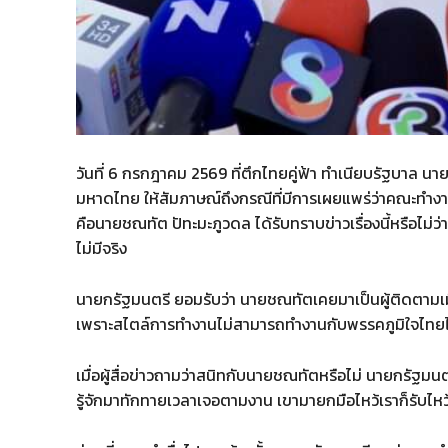
วันที่ 6 กรกฎาคม 2569 ที่ตึกไทยคู่ฟ้า ทำเนียบรัฐบาล 
มหาดไทย ให้สัมภาษณ์ถึงกรณีที่มีการเผยแพร่ว่าคณะทำงา
คือนายชณทัต ปัทะมะภูวดล ได้รับทราบข่าวเรื่องนี้หรือไม่ว่
ไม่มีจริง
นายกรัฐมนตรี ยอมรับว่า นายชณทัตเคยมาเป็นผู้ติดตามเมื่
เพราะสไตล์การทำงานไม่สามารถทำงานกับพรรคภูมิใจไทยได้ แล
เมื่อผู้สื่อข่าวถามว่าสนิทกับนายชณทัตหรือไม่ นายกรัฐมนต
รู้จักมาทักทายเวลาเจอตามงาน เขามายกมือไหว้เราก็รับไหว้