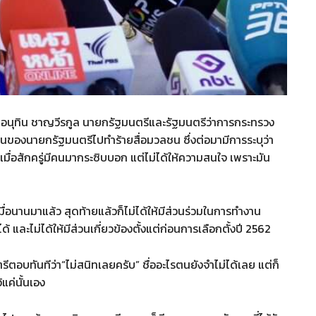
นายอนุทิน ชาญวีรกูล นายกรัฐมนตรีและรัฐมนตรีว่าการกระทรวง
นของนายกรัฐมนตรีไปทำร้ายสื่อมวลชน ซึ่งต่อมามีการระบุว่า
าเมื่อสักครู่มีคนมากระซิบบอก แต่ไม่ได้ให้ความสนใจ เพราะมัน
อนานมาแล้ว สุดท้ายแล้วก็ไม่ได้ให้มีส่วนร่วมในการทำงาน
ะไม่ได้ให้มีส่วนเกี่ยวข้องตั้งแต่ก่อนการเลือกตั้งปี 2562
รีตอบทันทีว่า“ไม่สนิทเลยครับ” ชื่ออะไรตนยังจำไม่ได้เลย แต่ก็
แค่นั้นเอง