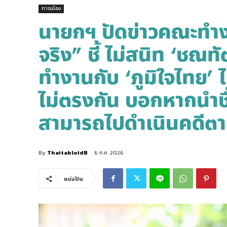
การเมือง
นายกฯ ปัดข่าวคณะทำงาน
จริง” ชี้ ไม่สนิท ‘ชณทั
ทำงานกับ ‘ภูมิใจไทย’ 
ไม่ตรงกัน บอกหากนำชื่
สามารถไปดำเนินคดีต
By
ThaitabloidB
6 ก.ค. 2026
แบ่งปัน