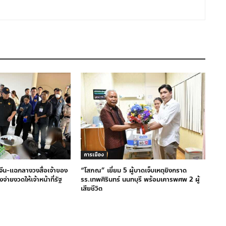
การเมือง
จีน-แฉกลางวงสื่อเจ้าของ
“โสภณ” เยี่ยม 5 ผู้บาดเจ็บเหตุยิงกราด
จ่ายงวดให้เจ้าหน้าที่รัฐ
รร.เทพศิรินทร์ นนทบุรี พร้อมเคารพศพ 2 ผู้
เสียชีวิต