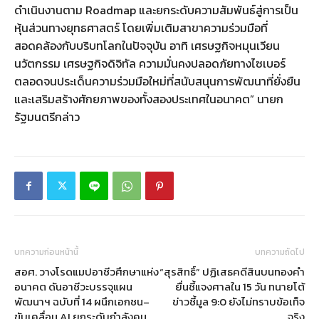
ดำเนินงานตาม Roadmap และยกระดับความสัมพันธ์สู่การเป็น
หุ้นส่วนทางยุทธศาสตร์ โดยเพิ่มเติมสาขาความร่วมมือที่
สอดคล้องกับบริบทโลกในปัจจุบัน อาทิ เศรษฐกิจหมุนเวียน
นวัตกรรม เศรษฐกิจดิจิทัล ความมั่นคงปลอดภัยทางไซเบอร์
ตลอดจนประเด็นความร่วมมือใหม่ที่สนับสนุนการพัฒนาที่ยั่งยืน
และเสริมสร้างศักยภาพของทั้งสองประเทศในอนาคต” นายก
รัฐมนตรีกล่าว
บทความก่อนหน้านี้
บทความถัดไป
สอศ. วางโรดแมปอาชีวศึกษาแห่ง
“สุรสิทธิ์” ปฏิเสธคดีสินบนทองคำ
อนาคต ดันอาชีวะบรรจุแผน
ยื่นชี้แจงศาลใน 15 วัน ทนายโต้
พัฒนาฯ ฉบับที่ 14 ผนึกเอกชน–
ข่าวชี้มูล 9:0 ยังไม่ทราบข้อเท็จ
ขับเคลื่อน AI ยกระดับกำลังคน
จริง