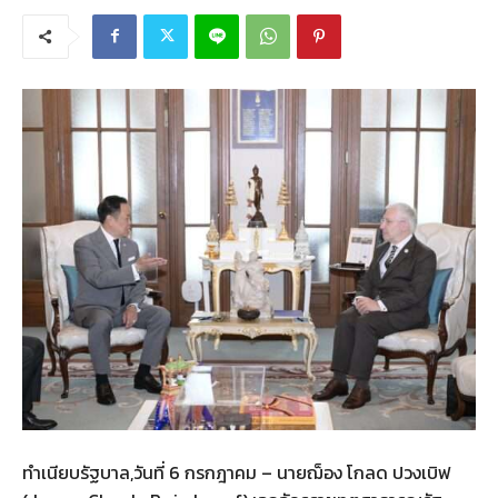
ทำเนียบรัฐบาล,วันที่ 6 กรกฎาคม – นายฌ็อง โกลด ปวงเบิฟ