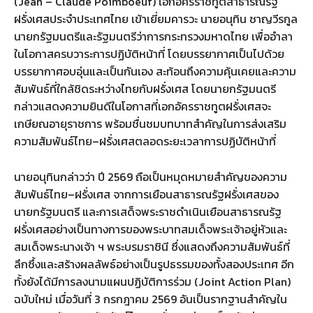
(Jean – Claude Poimboeuf) เอกอัครราชทูตสาธารณรัฐ
ฝรั่งเศสประจำประเทศไทย เข้าเยี่ยมคารวะ นายอนุทิน ชาญวีรกูล
นายกรัฐมนตรีและรัฐมนตรีว่าการกระทรวงมหาดไทย เพื่ออำลา
ในโอกาสครบวาระการปฏิบัติหน้าที่ โดยบรรยากาศเป็นไปด้วย
บรรยากาศอบอุ่นและเป็นกันเอง สะท้อนถึงความคุ้นเคยและความ
สัมพันธ์ที่ใกล้ชิดระหว่างไทยกับฝรั่งเศส โดยนายกรัฐมนตรี
กล่าวแสดงความยินดีในโอกาสที่เอกอัครราชทูตฝรั่งเศสจะ
เกษียณอายุราชการ พร้อมชื่นชมบทบาทสำคัญในการส่งเสริม
ความสัมพันธ์ไทย–ฝรั่งเศสตลอดระยะเวลาการปฏิบัติหน้าที่
นายอนุทินกล่าวว่า ปี 2569 ถือเป็นหมุดหมายสำคัญของความ
สัมพันธ์ไทย–ฝรั่งเศส จากการเยือนสาธารณรัฐฝรั่งเศสของ
นายกรัฐมนตรี และการเสด็จพระราชดำเนินเยือนสาธารณรัฐ
ฝรั่งเศสอย่างเป็นทางการของพระบาทสมเด็จพระเจ้าอยู่หัวและ
สมเด็จพระนางเจ้า ฯ พระบรมราชินี ซึ่งแสดงถึงความสัมพันธ์ที่
ลึกซึ้งและสร้างผลลัพธ์อย่างเป็นรูปธรรมของทั้งสองประเทศ อีก
ทั้งยังได้มีการลงนามแผนปฏิบัติการร่วม (Joint Action Plan)
ฉบับใหม่ เมื่อวันที่ 3 กรกฎาคม 2569 อันเป็นรากฐานสำคัญใน