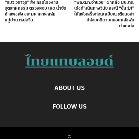
“รมว.วราวุธ” สั่ง กรมโรงงาน
“พล.ต.ท.อำนวย” ฝากถึง ผบ.ตร.
อุตสาหกรรม ตรวจสอบ เหตุ น้ำซัด
เร่งดำเนินทางวินัย กรณี “ชั้น 14”
กำแพงพัง ขยะมหาศาล ถล่ม
ให้แล้วเสร็จก่อนเกษียณ เตือนอย่า
หมู่บ้าน ต.บ่อวิน
ปล่อยคดีตามหลอนหลังพ้น
ตำแหน่ง
ABOUT US
FOLLOW US
©