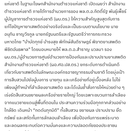
แห่งชาติ ในฐานะโฆษกสำนักงานตำรวจแห่งชาติ เปิดเผยว่า สำนักงาน
ตำรวจแห่งชาติ ภายใต้การอำนวยการของ พล.ต.อ.กิตติ์รัฐ พันธุ์เพ็ชร์
ผู้บัญชาการตำรวจแห่งชาติ (ผบ.ตร.) ให้ความสำคัญสูงสุดกับการ
แก้ไขปัญหายาเสพติดอย่างจริงจังและเป็นระบบตามนโยบาย นาย
อนุทิน ชาญวีรกูล นายกรัฐมนตรีและรัฐมนตรีว่าการกระทรวง
มหาดไทย “บำบัดทุกข์ บำรงสุข พิทักษ์สันติราษฎร์ พิฆาตยาเสพติด
พิชิตอันธพาล” โดยมอบหมายให้ พล.ต.อ.สำราญ นวลมา รอง
ผบ.ตร./ผู้อำนวยการศูนย์อำนวยการป้องกันและปราบปรามยาเสพติด
สำนักงานตำรวจแห่งชาติ (ผอ.ศอ.ปส.ตร.) ยกระดับการดำเนินคดี
เกี่ยวกับยาเสพติดในลักษณะองค์กรอาชญากรรมข้ามชาติ โดยมุ่งเป้า
การสืบสวนไปยังผู้บงการ นายทุน และเครือข่ายที่อยู่เบื้องหลัง ไม่ใช่
เพียงผู้ทำหน้าที่ลำเลียงยาเสพติด และได้เน้นย้ำสั่งการให้หน่วยต่าง ๆ
เร่งรัดสืบสวนขยายผลเครือข่ายรายใหญ่ โดยเฉพาะขบวนการลำเลียง
จากแนวชายแดนสู่พื้นที่ตอนใน ประสานความร่วมมือทุกภาคส่วนอย่าง
ใกล้ชิด เดินหน้า “กดดันทุกมิติ” ทั้งสืบสวน ขยายผล ปราบปราม ยึด
ทรัพย์ และสกัดกั้นการลักลอบลำเลียง เพื่อป้องกันการแพร่ระบาด
และลดผลกระทบต่อความมั่นคงและความปลอดภัยของประชาชน