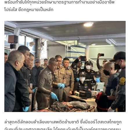
พร้อมกำชับให้ทุกหน่วยรักษามาตรฐานการทำงานอย่างมืออาชีพ
โปร่งใส ยึดกฎหมายเป็นหลัก
ล่าสุดคดีลักลอบลำเลียงยาเสพติดข้ามชาติ ซึ่งมีแอร์โฮสเตสไทยถูก
จับกุมที่ประเทศออสเตรเลีย ได้ยกระดับคดีเป็นองค์กรอาชญากรรม