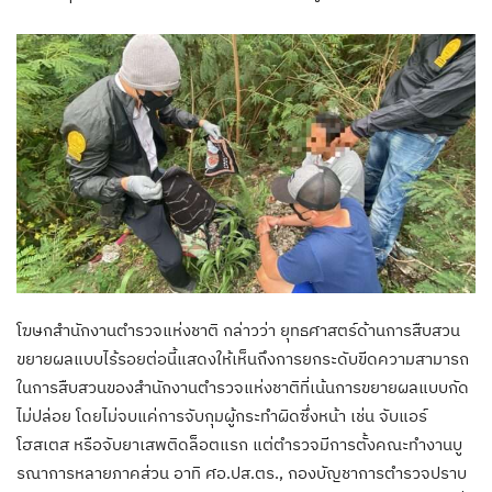
โฆษกสำนักงานตำรวจแห่งชาติ กล่าวว่า ยุทธศาสตร์ด้านการสืบสวน
ขยายผลแบบไร้รอยต่อนี้แสดงให้เห็นถึงการยกระดับขีดความสามารถ
ในการสืบสวนของสำนักงานตำรวจแห่งชาติที่เน้นการขยายผลแบบกัด
ไม่ปล่อย โดยไม่จบแค่การจับกุมผู้กระทำผิดซึ่งหน้า เช่น จับแอร์
โฮสเตส หรือจับยาเสพติดล็อตแรก แต่ตำรวจมีการตั้งคณะทำงานบู
รณาการหลายภาคส่วน อาทิ ศอ.ปส.ตร., กองบัญชาการตำรวจปราบ