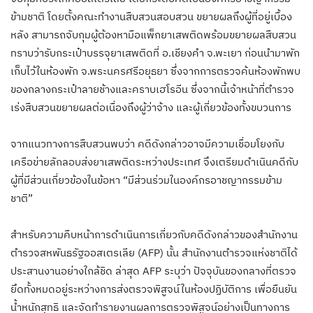
ข้ามชาติ โดยตั้งคณะทำงานสืบสวนสอบสวน ขยายผลถึงผู้ที่อยู่เบื้อง
หลัง สามารถจับกุมผู้ต้องหามือแพ็กยาเสพติดพร้อมขยายผลสืบสวน
ทราบว่ารับกระเป๋าบรรจุยาเสพติดที่ อ.เชียงคำ จ.พะเยา ก่อนนำมาพัก
เก็บไว้ในห้องพัก จ.พระนครศรีอยุธยา ซึ่งจากการตรวจค้นห้องพักพบ
ของกลางกระเป๋าลายช้างและคราบเฮโรอีน ซึ่งจากนี้เจ้าหน้าที่ตำรวจ
เร่งสืบสวนขยายผลต่อเนื่องถึงผู้ว่าจ้าง และผู้เกี่ยวข้องทั้งขบวนการ
จากแนวทางการสืบสวนพบว่า คดีดังกล่าวอาจมีความเชื่อมโยงกับ
เครือข่ายลักลอบส่งยาเสพติดระหว่างประเทศ จึงเตรียมดำเนินคดีกับ
ผู้ที่มีส่วนเกี่ยวข้องในข้อหา “มีส่วนร่วมในองค์กรอาชญากรรมข้าม
ชาติ”
สำหรับความคืบหน้าการดำเนินการเกี่ยวกับคดีดังกล่าวของสำนักงาน
ตำรวจสหพันธรัฐออสเตรเลีย (AFP) นั้น สำนักงานตำรวจแห่งชาติได้
ประสานงานอย่างใกล้ชิด ล่าสุด AFP ระบุว่า ปัจจุบันของกลางที่ตรวจ
ยึดทั้งหมดอยู่ระหว่างการส่งตรวจพิสูจน์ในห้องปฏิบัติการ เพื่อยืนยัน
น้ำหนักสุทธิ และจัดทำรายงานผลการตรวจพิสูจน์อย่างเป็นทางการ