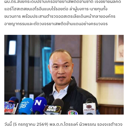
ผบ.ตร.สั่งยกระดับปราบเครือข่ายยาเสพติดข้ามชาติ เร่งขยายผลคดี
แอร์โฮสเตสขนเฮโรอีนแบบไร้รอยต่อ ล่าผู้บงการ-นายทุนทั้ง
ขบวนการ พร้อมประสานตำรวจออสเตรเลียเดินหน้าทลายองค์กร
อาชญากรรมและตัดวงจรยาเสพติดข้ามแดนอย่างครบวงจร
วันนี้ (5 กรกฎาคม 2569) พล.ต.ท.ไตรรงค์ ผิวพรรณ รองจเรตำรวจ