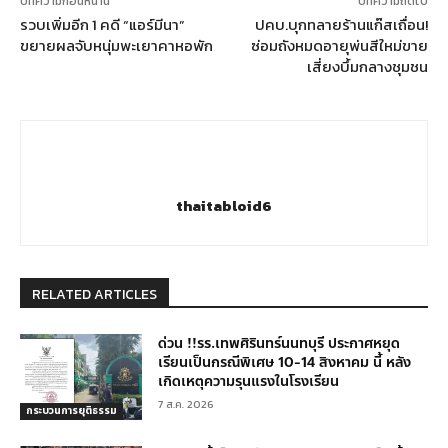
บทความก่อนหน้านี้
บทความถัดไป
รวบเพิ่มอีก 1 คดี “แอร์มีนา”
ปคบ.บุกทลายร้านแก๊สเถื่อน!
ขยายผลจับหนุ่มพะเยาคาหอพัก
ซ่อมถังหมดอายุพ่นสีใหม่ขาย
เสี่ยงบึ้มกลางชุมชน
thaitabloid6
RELATED ARTICLES
ด่วน !!รร.เทพศิรินทร์นนทบุรี ประกาศหยุด
เรียนเป็นกรณีพิเศษ 10-14 สิงหาคม นี้ หลัง
เกิดเหตุความรุนแรงในโรงเรียน
7 ส.ค. 2026
กระบวนการยุติธรรม