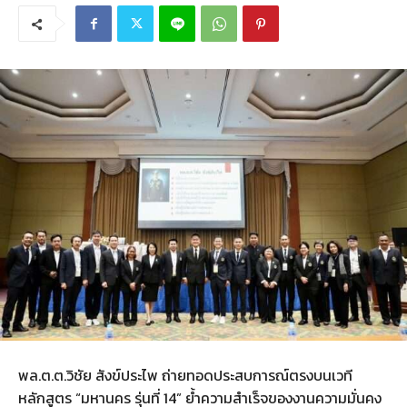
พล.ต.ต.วิชัย สังข์ประไพ ถ่ายทอดประสบการณ์ตรงบนเวที
หลักสูตร “มหานคร รุ่นที่ 14” ย้ำความสำเร็จของงานความมั่นคง