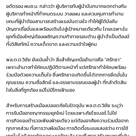
อดีตรอง ผบช.น. กล่าวว่า ผู้บริหารกับผู้นำมีบทบาทแตกต่างกัน
ผู้บริหารทำหน้าที่กำหนดระบบ วางแผน และควบคุมการทำงาน
ขณะที่ผู้นำต้องสามารถสร้างแรงบันดาลใจ ทำให้ผู้ใต้บังคับ
บัญชาเชื่อมั่นและพร้อมเดินไปสู่เป้าหมายเดียวกัน โดยเฉพาะใน
ยุคที่เมืองใหญ่ต้องเผชิญความท้าทายรอบด้าน ผู้นำจำเป็นต้องมี
ทั้งวิสัยทัศน์ ความเด็ดขาด และความเข้าใจผู้คน
พล.ต.ต.วิชัย ยังเน้นย้ำว่า สิ่งสำคัญเหนืออำนาจคือ “ศรัทธา”
เพราะอำนาจทำให้คนปฏิบัติตามหน้าที่ แต่ศรัทธาทำให้คนพร้อม
ร่วมมือด้วยความเต็มใจ ซึ่งศรัทธาจะเกิดขึ้นได้จากการยึดมั่นใน
คุณธรรม ความซื่อสัตย์ และจรรยาบรรณของผู้นำ ที่กล้าตัดสิน
ใจในสิ่งที่ถูกต้อง แม้ไม่มีใครเฝ้ามอง
สำหรับการสร้างเมืองปลอดภัยในปัจจุบัน พล.ต.ต.วิชัย ระบุว่า
การรับมืออาชญากรรมยุคใหม่ โดยเฉพาะภัยไซเบอร์ ไม่ใช่
ภารกิจของตำรวจเพียงฝ่ายเดียว แต่ต้องอาศัยความร่วมมือจาก
ทุกภาคส่วน ทั้งการวางผังเมือง การติดตั้งระบบแสงสว่าง การใช้
เทคโนโลยี การพัฒนาระบบเฝ้าระวัง รวมถึงการสร้างชุมชนที่เข้ม