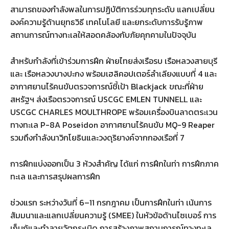
สามารถของกำลังพลในการปฏิบัติการร่วมทุกระดับ แลกเปลี่ยน
องค์ความรู้ด้านยุทธวิธี เทคโนโลยี และยกระดับการรับรู้ภาพ
สถานการณ์ทางทะเลให้สอดคล้องกับภัยคุกคามในปัจจุบัน
สำหรับกำลังที่เข้าร่วมการฝึก ฝ่ายไทยส่งเรือรบ เรือหลวงสายบุรี
และ เรือหลวงบางปะกง พร้อมเฮลิคอปเตอร์ลำเลียงแบบที่ 4 และ
อากาศยานไร้คนขับตรวจการณ์ชี้เป้า Blackjack ขณะที่ฝ่าย
สหรัฐฯ ส่งเรือตรวจการณ์ USCGC EMLEN TUNNELL และ
USCGC CHARLES MOULTHROPE พร้อมเครื่องบินลาดตระเวน
ทางทะเล P-8A Poseidon อากาศยานไร้คนขับ MQ-9 Reaper
รวมถึงกำลังนาวิกโยธินและวงดุริยางค์จากกองเรือที่ 7
การฝึกแบ่งออกเป็น 3 ห้วงสำคัญ ได้แก่ การฝึกในท่า การฝึกภาค
ทะเล และการสรุปผลการฝึก
ช่วงแรก ระหว่างวันที่ 6–11 กรกฎาคม เป็นการฝึกในท่า เน้นการ
สัมมนาและแลกเปลี่ยนความรู้ (SMEE) ในหัวข้อด้านไซเบอร์ การ
เก็บกู้และทำลายวัตถุระเบิด การสร้างภาพสถานการณ์ทางทะเล