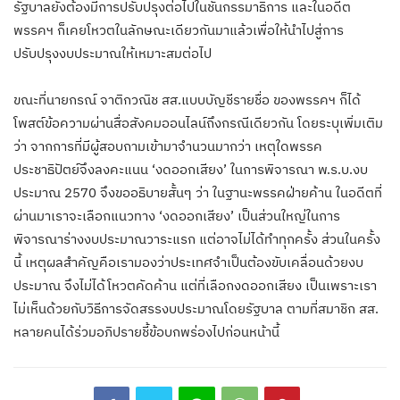
รัฐบาลยังต้องมีการปรับปรุงต่อไปในชั้นกรรมาธิการ และในอดีต
พรรคฯ ก็เคยโหวตในลักษณะเดียวกันมาแล้วเพื่อให้นำไปสู่การ
ปรับปรุงงบประมาณให้เหมาะสมต่อไป
ขณะที่นายกรณ์ จาติกวณิช สส.แบบบัญชีรายชื่อ ของพรรคฯ ก็ได้
โพสต์ข้อความผ่านสื่อสังคมออนไลน์ถึงกรณีเดียวกัน โดยระบุเพิ่มเติม
ว่า จากการที่มีผู้สอบถามเข้ามาจำนวนมากว่า เหตุใดพรรค
ประชาธิปัตย์จึงลงคะแนน ‘งดออกเสียง’ ในการพิจารณา พ.ร.บ.งบ
ประมาณ 2570 จึงขออธิบายสั้นๆ ว่า ในฐานะพรรคฝ่ายค้าน ในอดีตที่
ผ่านมาเราจะเลือกแนวทาง ‘งดออกเสียง’ เป็นส่วนใหญ่ในการ
พิจารณาร่างงบประมาณวาระแรก แต่อาจไม่ได้ทำทุกครั้ง ส่วนในครั้ง
นี้ เหตุผลสำคัญคือเรามองว่าประเทศจำเป็นต้องขับเคลื่อนด้วยงบ
ประมาณ จึงไม่ได้โหวตคัดค้าน แต่ที่เลือกงดออกเสียง เป็นเพราะเรา
ไม่เห็นด้วยกับวิธีการจัดสรรงบประมาณโดยรัฐบาล ตามที่สมาชิก สส.
หลายคนได้ร่วมอภิปรายชี้ข้อบกพร่องไปก่อนหน้านี้