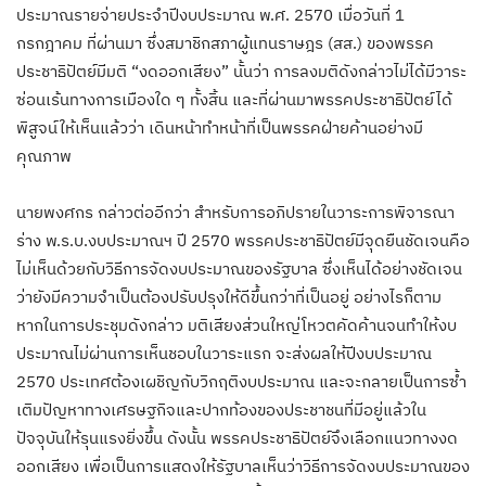
ประมาณรายจ่ายประจำปีงบประมาณ พ.ศ. 2570 เมื่อวันที่ 1
กรกฎาคม ที่ผ่านมา ซึ่งสมาชิกสภาผู้แทนราษฎร (สส.) ของพรรค
ประชาธิปัตย์มีมติ “งดออกเสียง” นั้นว่า การลงมติดังกล่าวไม่ได้มีวาระ
ซ่อนเร้นทางการเมืองใด ๆ ทั้งสิ้น และที่ผ่านมาพรรคประชาธิปัตย์ได้
พิสูจน์ให้เห็นแล้วว่า เดินหน้าทำหน้าที่เป็นพรรคฝ่ายค้านอย่างมี
คุณภาพ
นายพงศกร กล่าวต่ออีกว่า สำหรับการอภิปรายในวาระการพิจารณา
ร่าง พ.ร.บ.งบประมาณฯ ปี 2570 พรรคประชาธิปัตย์มีจุดยืนชัดเจนคือ
ไม่เห็นด้วยกับวิธีการจัดงบประมาณของรัฐบาล ซึ่งเห็นได้อย่างชัดเจน
ว่ายังมีความจำเป็นต้องปรับปรุงให้ดีขึ้นกว่าที่เป็นอยู่ อย่างไรก็ตาม
หากในการประชุมดังกล่าว มติเสียงส่วนใหญ่โหวตคัดค้านจนทำให้งบ
ประมาณไม่ผ่านการเห็นชอบในวาระแรก จะส่งผลให้ปีงบประมาณ
2570 ประเทศต้องเผชิญกับวิกฤติงบประมาณ และจะกลายเป็นการซ้ำ
เติมปัญหาทางเศรษฐกิจและปากท้องของประชาชนที่มีอยู่แล้วใน
ปัจจุบันให้รุนแรงยิ่งขึ้น ดังนั้น พรรคประชาธิปัตย์จึงเลือกแนวทางงด
ออกเสียง เพื่อเป็นการแสดงให้รัฐบาลเห็นว่าวิธีการจัดงบประมาณของ