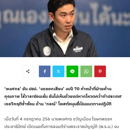
‘พงศกร’ ยัน ปชป. ‘งดออกเสียง’ งบปี 70 ทำหน้าที่ฝ่ายค้าน
คุณภาพ ไร้วาระซ่อนเร้น ยันไม่เห็นด้วยแต่หากโหวตคว่ำทำประเทศ
เจอวิกฤติซ้ำซ้อน ด้าน ‘กรณ์’ โพสต์หนุนชี้เป็นแนวทางปฏิบัติ
เมื่อวันที่ 4 กรกฎาคม 256 นายพงศกร ขวัญเมือง โฆษกพรรค
ประชาธิปัตย์ เปิดเผยถึงการลงมติร่างพระราชบัญญัติ (พ.ร.บ.) งบ