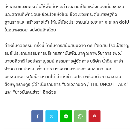
ส่งเสริมและยกระดับให้พื้นที่ดังกล่าวกลายเป็นแหล่งท่องเที่ยวชุมชน
และสถานที่พักผ่อนหย่อนใจแห่งใหม่ ซึ่งจะช่วยกระตุ้นเศรษฐกิจ
ฐานรากและสร้างรายได้ให้กับพี่น้องประชาชนใน อ.ยะหา จ.ยะลา ต่อไป
ในอนาคตอย่างยั่งยืนอีกด้วย
สำหรับกิจกรรม ครั้งนี้ ได้รับการสนับสนุนจาก ดร.ศักดิ์สิน โรจน์สราญ
รมย์ ประธานกรรมการบริหารสถาบันพัฒนาคุณภาพวิชาการ (พว.)
นายอภิชาติ โรจน์สราญรมย์ กรรมการผู้จัดการ บริษัท น้ำดื่ม ซาร่า
จำกัด นายปกรณ์ พึ่งเนตร บรรณาธิการบริหารเนชั่นทีวี และ
บรรณาธิการศูนย์ข่าวภาคใต้ สำนักข่าวอิศรา พร้อมด้วย น.ส.นลิน
สิงหพุทธางกูร ผู้ดำเนินรายการ “ขอเวลานอก / THE UNCUT TALK”
และ “ข่าวข้นคนข่าว” อีกด้วย