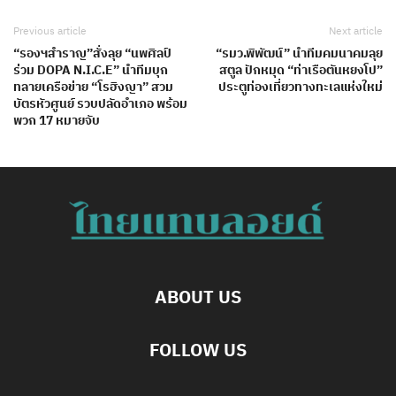
Previous article
Next article
“รองฯสำราญ”สั่งลุย “นพศิลป์
“รมว.พิพัฒน์” นำทีมคมนาคมลุย
ร่วม DOPA N.I.C.E” นำทีมบุก
สตูล ปักหมุด “ท่าเรือตันหยงโป”
ทลายเครือข่าย “โรฮิงญา” สวม
ประตูท่องเที่ยวทางทะเลแห่งใหม่
บัตรหัวศูนย์ รวบปลัดอำเภอ พร้อม
พวก 17 หมายจับ
ABOUT US
FOLLOW US