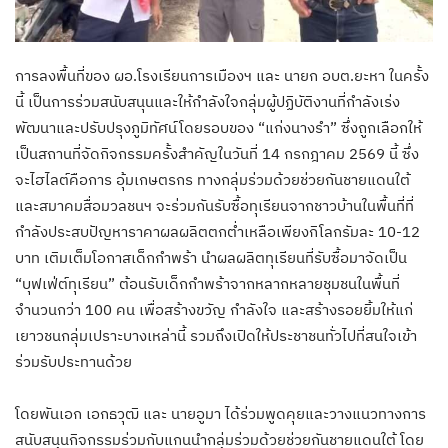
การลงพื้นที่ของ ผอ.โรงเรียนการเมืองฯ และ นายก อบต.ยะหา ในครั้ง
นี้ เป็นการร่วมสนับสนุนและให้กำลังใจกลุ่มผู้ปฏิบัติงานที่กำลังเร่ง
พัฒนาและปรับปรุงภูมิทัศน์โดยรอบของ “แก่งนางรำ” ซึ่งถูกเลือกให้
เป็นสถานที่จัดกิจกรรมครั้งสำคัญในวันที่ 14 กรกฎาคม 2569 นี้ ซึ่ง
จะไฮไลต์คือการ อุ้มเกษตรกร ทางกลุ่มร่วมด้วยช่วยกันชายแดนใต้
และสมาคมสื่อมวลชนฯ จะร่วมกันรับซื้อทุเรียนจากชาวบ้านในพื้นที่ที่
กำลังประสบปัญหาราคาผลผลิตตกต่ำเหลือเพียงกิโลกรัมละ 10-12
บาท เติมเต็มโอกาสเด็กกำพร้า นำผลผลิตทุเรียนที่รับซื้อมาจัดเป็น
“บุฟเฟ่ต์ทุเรียน” ต้อนรับเด็กกำพร้าจากหลากหลายชุมชนในพื้นที่
จำนวนกว่า 100 คน เพื่อสร้างขวัญ กำลังใจ และสร้างรอยยิ้มให้แก่
เยาวชนกลุ่มเปราะบางเหล่านี้ รวมถึงเปิดให้ประชาชนทั่วไปที่สนใจเข้า
ร่วมรับประทานด้วย
โดยพันเอก เอกธวุฒิ และ นายอูมา ได้ร่วมพูดคุยและวางแนวทางการ
สนับสนุนกิจกรรมร่วมกับแกนนำกลุ่มร่วมด้วยช่วยกันชายแดนใต้ โดย