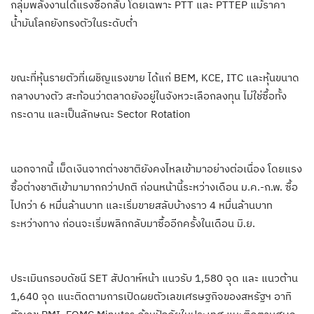
กลุ่มพลังงานได้แรงซื้อกลับ โดยเฉพาะ PTT และ PTTEP แม้ราคา
น้ำมันโลกยังทรงตัวในระดับต่ำ
ขณะที่หุ้นรายตัวที่เผชิญแรงขาย ได้แก่ BEM, KCE, ITC และหุ้นขนาด
กลางบางตัว สะท้อนว่าตลาดยังอยู่ในจังหวะเลือกลงทุน ไม่ใช่ซื้อทั้ง
กระดาน และเป็นลักษณะ Sector Rotation
นอกจากนี้ เม็ดเงินจากต่างชาติยังคงไหลเข้ามาอย่างต่อเนื่อง โดยแรง
ซื้อต่างชาติเข้ามามากกว่าปกติ ก่อนหน้านี้ระหว่างเดือน ม.ค.-ก.พ. ซื้อ
ไปกว่า 6 หมื่นล้านบาท และเริ่มขายสลับบ้างราว 4 หมื่นล้านบาท
ระหว่างทาง ก่อนจะเริ่มพลิกกลับมาซื้ออีกครั้งในเดือน มิ.ย.
ประเมินกรอบดัชนี SET สัปดาห์หน้า แนวรับ 1,580 จุด และ แนวต้าน
1,640 จุด แนะติดตามการเปิดผยตัวเลขเศรษฐกิจของสหรัฐฯ อาทิ