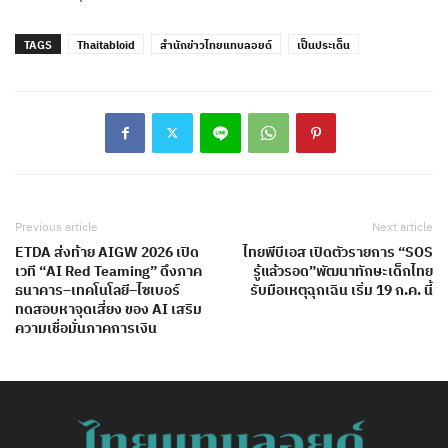
TAGS
Thaitabloid
สำนักข่าวไทยแทบลอยด์
เป็นประเด็น
Previous article
Next article
ETDA ส่งท้าย AIGW 2026 เปิด
ไทยพีบีเอส เปิดตัวรายการ “SOS
เวที “AI Red Teaming” ดึงภาค
รู้แล้วรอด”พัฒนาทักษะเด็กไทย
ธนาคาร–เทคโนโลยี–ไซเบอร์
รับมือเหตุฉุกเฉิน เริ่ม 19 ก.ค. นี้
ทดสอบหาจุดเสี่ยง ของ AI เสริม
ความเชื่อมั่นภาคการเงิน