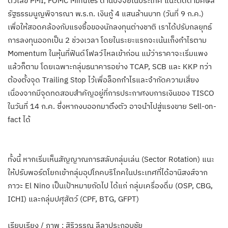
ตัวเลข PMI, FOMC Minutes ด้านปัจจัยในประเทศ แนะติดตามศษล
รัฐธรรมนูญพิจารณา พ.ร.ก. เงินกู้ 4 แสนล้านบาท (วันที่ 9 ก.ค.)
เพื่อให้สอดคล้องกับแรงซื้อของนักลงทุนต่างชาติ เราได้ปรับกลยุทธ์
การลงทุนออกเป็น 2 ช่วงเวลา โดยในระยะแรกจะเน้นเก็งกำไรตาม
Momentum ในหุ้นที่ฟันด์โฟลว์ไหลเข้าก่อน แม้ว่าราคาจะเริ่มแพง
แล้วก็ตาม โดยเฉพาะกลุ่มธนาคารอย่าง TCAP, SCB และ KKP ทว่า
ต้องตั้งจุด Trailing Stop ไว้เพื่อล็อกกำไรและจำกัดความเสี่ยง
เนื่องจากมีจุดทดสอบสำคัญอยู่ที่การประกาศงบการเงินของ TISCO
ในวันที่ 14 ก.ค. ซึ่งหากงบออกมาตึงตัว อาจนำไปสู่แรงขาย Sell-on-
fact ได้
ทั้งนี้ หากเริ่มเห็นสัญญาณการสลับกลุ่มเล่น (Sector Rotation) แนะ
ให้ปรับพอร์ตโยกเข้ากลุ่มอุปโภคบริโภคในประเทศที่ได้อานิสงส์จาก
ภาวะ El Nino เป็นเป้าหมายถัดไป ได้แก่ กลุ่มเครื่องดื่ม (OSP, CBG,
ICHI) และกลุ่มปศุสัตว์ (CPF, BTG, GFPT)
เรียบเรียง / ภาพ : สิริวรรณ ลีลาประกอบชัย