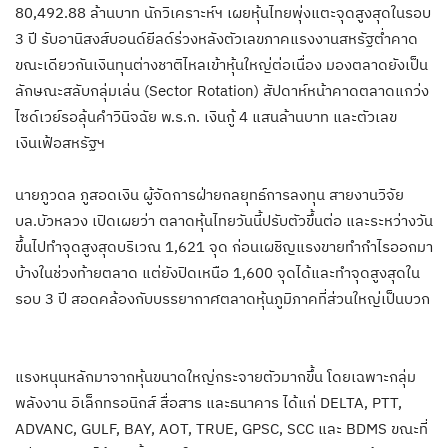
80,492.88 ล้านบาท นักวิเคราะห์ฯ เผยหุ้นไทยพุ่งแตะจุดสูงสุดในรอบ
3 ปี รับอานิสงส์บอนด์ยีลด์ร่วงหลังตัวเลขภาคแรงงานสหรัฐต่ำคาด
ขณะเดียวกันเงินทุนต่างชาติไหลเข้าหุ้นใหญ่ต่อเนื่อง มองตลาดยังเป็น
ลักษณะสลับกลุ่มเล่น (Sector Rotation) สัปดาห์หน้าคาดตลาดแกว่ง
ไซด์เวย์รอลุ้นคำวินิจฉัย พ.ร.ก. เงินกู้ 4 แสนล้านบาท และตัวเลข
เงินเฟ้อสหรัฐฯ
นายภูวดล ภูสอดเงิน ผู้จัดการฝ่ายกลยุทธ์การลงทุน สายงานวิจัย
บล.บัวหลวง เปิดเผยว่า ตลาดหุ้นไทยวันนี้ปรับตัวขึ้นต่อ และระหว่างวัน
ขึ้นไปทำจุดสูงสุดบริเวณ 1,621 จุด ก่อนเผชิญแรงขายทำกำไรออกมา
บ้างในช่วงท้ายตลาด แต่ยังปิดเหนือ 1,600 จุดได้และทำจุดสูงสุดใน
รอบ 3 ปี สอดคล้องกับบรรยากาศตลาดหุ้นภูมิภาคที่ส่วนใหญ่เป็นบวก
แรงหนุนหลักมาจากหุ้นขนาดใหญ่กระจายตัวมากขึ้น โดยเฉพาะกลุ่ม
พลังงาน อิเล็กทรอนิกส์ สื่อสาร และธนาคาร ได้แก่ DELTA, PTT,
ADVANC, GULF, BAY, AOT, TRUE, GPSC, SCC และ BDMS ขณะที่