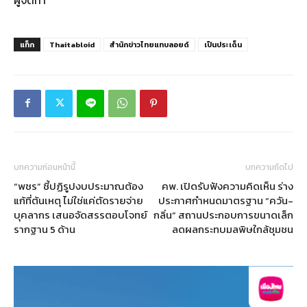
แท็ก
Thaitabloid
สำนักข่าวไทยแทบลอยด์
เป็นประเด็น
บทความก่อนหน้านี้
บทความถัดไป
“พชร” ชี้ปฏิรูปงบประมาณต้อง
คพ. เปิดรับฟังความคิดเห็น ร่าง
แก้ที่ต้นเหตุ ไม่ใช่แค่ตัดรายจ่าย
ประกาศกำหนดมาตรฐาน “ควัน-
บุคลากร เสนอจัดสรรตอบโจทย์
กลิ่น” สถานประกอบการขนาดเล็ก
รากฐาน 5 ด้าน
ลดผลกระทบมลพิษใกล้ชุมชน