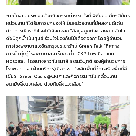
ภายในงาน ประกอบด้วยกิจกรรมต่าง ๆ ดังนี้ พิธีมอบเกียรติบัตร
หน่วยงานที่ได้รับการยกย่องให้เป็นหน่วยงานที่มีผลงานดีเด่น
ด้านการเฝ้าระวังโรคไข้เลือดออก “ข้อมูลถูกต้อง รายงานฉับไว
ดัชนีลูกน้ำเป็นศูนย์ ร่วมใจป้องกันไข้เลือดออก” โดยผู้อำนวย
การโรงพยาบาลเจริญกรุงประชารักษ์ Green Talk “ทิศทาง
การนำ มุ่งสู่โรงพยาบาลคาร์บอนต่ำ : CKP Low Carbon
Hospital” โดยนางสาวคันธมาลี ธรรมวิมุตติ รองผู้อำนวยการ
โรงพยาบาล (ฝ่ายบริหาร) กิจกรรม “พลิกพื้นที่ว่าง สร้างพื้นที่สี
เขียว : Green Oasis @CKP” และกิจกรรม “ขับเคลื่อนงาน
อนามัยสิ่งแวดล้อม ด้วยทีมสิ่งแวดล้อม”