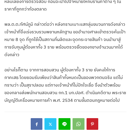
หลบเลี่ยงการตรวจสอบ ก่อนจะนำไปจำหน่ายให้กับร้านค้าต่าง ๆ ใน
ราคาที่ถูกกว่าท้องตลาด
พล.ต.ต.ทัศน์ภูมิ กล่าวต่อว่า หลังทราบเบาะแสกลุ่มขบวนการดังกล่าว
เจ้าหน้าที่จึงเร่งรวบรวมพยานหลักฐาน ขออำนาจศาลเข้าตรวจค้นเป้า
หมาย 8 จุด ที่ถูกใช้เป็นสถานที่ผลิตและจุดกระจายสินค้า จนนำมาสู่
การจับกุมผู้ต้องหาทั้ง 3 ราย พร้อมตรวจยึดของกขางจำนวนมากได้
ดังกล่าว
อย่างไรก็ตาม จากการสอบสวน ผู้ต้องหาทั้ง 3 ราย ยังคงให้การ
ภาคเสธ โดยยอมรับเพียงว่าสินค้าทั้งหมดเป็นของพวกตนจริง แต่ไม่
ทราบว่า เป็นสุราปลอม แต่ทางเจ้าหน้าที่ไม่ปักใจเชื่อ จึงนำตัวพร้อม
ของกลางส่งพนักงานสอบสวน กก.1 บก.ปอศ. ดำเนินคดีตาม พระราช
บัญญัติเครื่องหมายการค้า พ.ศ. 2534 ตามขั้นตอนกฎหมายต่อไป