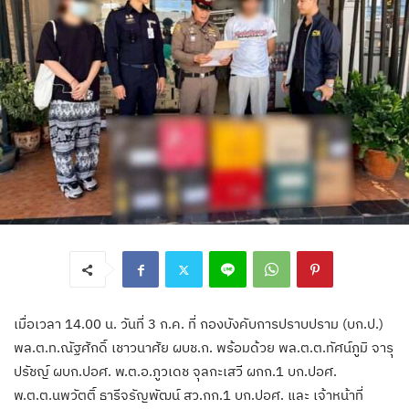
เมื่อเวลา 14.00 น. วันที่ 3 ก.ค. ที่ กองบังคับการปราบปราม (บก.ป.)
พล.ต.ท.ณัฐศักดิ์ เชาวนาศัย ผบช.ก. พร้อมด้วย พล.ต.ต.ทัศน์ภูมิ จารุ
ปรัชญ์ ผบก.ปอศ. พ.ต.อ.ภูวเดช จุลกะเสวี ผกก.1 บก.ปอศ.
พ.ต.ต.นพวัตติ์ ธารีจรัญพัฒน์ สว.กก.1 บก.ปอศ. และ เจ้าหน้าที่