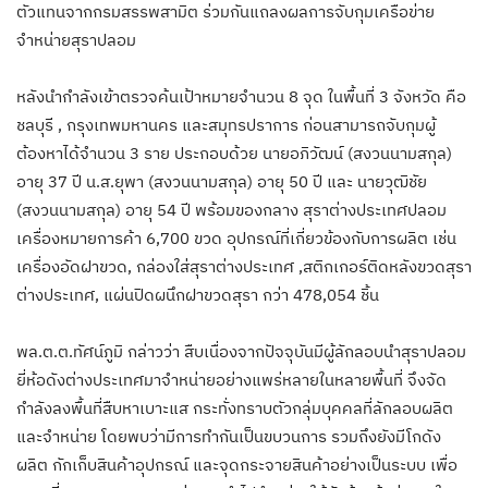
ตัวแทนจากกรมสรรพสามิต ร่วมกันแถลงผลการจับกุมเครือข่าย
จำหน่ายสุราปลอม
หลังนำกำลังเข้าตรวจค้นเป้าหมายจำนวน 8 จุด ในพื้นที่ 3 จังหวัด คือ
ชลบุรี , กรุงเทพมหานคร และสมุทรปราการ ก่อนสามารถจับกุมผู้
ต้องหาได้จำนวน 3 ราย ประกอบด้วย นายอภิวัฒน์ (สงวนนามสกุล)
อายุ 37 ปี น.ส.ยุพา (สงวนนามสกุล) อายุ 50 ปี และ นายวุฒิชัย
(สงวนนามสกุล) อายุ 54 ปี พร้อมของกลาง สุราต่างประเทศปลอม
เครื่องหมายการค้า 6,700 ขวด อุปกรณ์ที่เกี่ยวข้องกับการผลิต เช่น
เครื่องอัดฝาขวด, กล่องใส่สุราต่างประเทศ ,สติกเกอร์ติดหลังขวดสุรา
ต่างประเทศ, แผ่นปิดผนึกฝาขวดสุรา กว่า 478,054 ชิ้น
พล.ต.ต.ทัศน์ภูมิ กล่าวว่า สืบเนื่องจากปัจจุบันมีผู้ลักลอบนำสุราปลอม
ยี่ห้อดังต่างประเทศมาจำหน่ายอย่างแพร่หลายในหลายพื้นที่ จึงจัด
กำลังลงพื้นที่สืบหาเบาะแส กระทั่งทราบตัวกลุ่มบุคคลที่ลักลอบผลิต
และจำหน่าย โดยพบว่ามีการทำกันเป็นขบวนการ รวมถึงยังมีโกดัง
ผลิต กักเก็บสินค้าอุปกรณ์ และจุดกระจายสินค้าอย่างเป็นระบบ เพื่อ