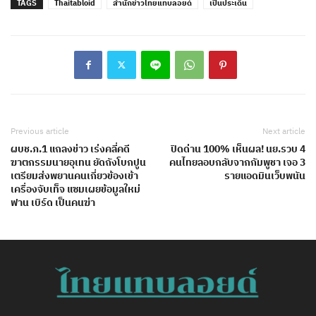
TAGS
Thaitabloid
สำนักข่าวไทยแทบลอยด์
เป็นประเด็น
Previous article
Next article
ผบช.ภ.1 แถลงข่าว เร่งคลี่คดี
ปิดด่าน 100% เห็นผล! นย.รวบ 4
ฆาตกรรมนายอุเทน ยัดถังโบกปูน
คนไทยลอบกลับจากกัมพูชา เจอ 3
เตรียมส่งพยานคนเกี่ยวข้องเข้า
รายแอดมินเว็บพนัน
เครื่องจับเท็จ แซมเผยข้อมูลใหม่
ฟาน เบิร์ด เป็นคนฆ่า