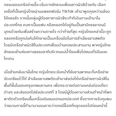
กรรมของเครือข่ายนี้จะเริ่มจากชักชวนเพื่อนชาวผิวสีด้วยกัน เลือก
เหยื่อที่เป็นหญิงไทยผ่านแพลตฟอร์ม TikTok เข้ามาพูดคุยหว่านล้อม
ให้หลงรัก จากนั้นกลุ่มผู้ต้องหาชาวผิวสีจะทำทีเดินทางเข้ามาใน
ประเทศไทย คบหาเป็นแฟน หรือหลอกให้อยู่กินเป็นสามีภรรยาจนมี
บุตรด้วยกันเพื่อสร้างความตายใจ ทว่าท้ายที่สุด หญิงไทยเหล่านี้จะถูก
หลอกหรือถูกบังคับให้กลายเป็นเครื่องมือในการลำเลียงยาเสพติด
โดยมีเครือข่ายผิวสีในประเทศเพื่อนบ้านคอยประสานงาน พาหญิงไทย
ลักลอบข้ามช่องทางธรรมชาติบริเวณแม่น้ำโขงเพื่อไปขนเฮโรอีนและ
โคเคน
เมื่อข้ามกลับมาฝั่งไทย หญิงไทยจะรับหน้าที่ขับยานพาหนะที่เครือข่าย
จัดเตรียมไว้ให้ ลำเลียงยาเสพติดเข้ามาส่งต่อให้เครือข่ายชาวผิวสีใน
พื้นที่ชั้นในของกรุงเทพมหานคร เพื่อกระจายต่อตามแหล่งท่องเที่ยว
ต่างๆ และส่งออกไปยังประเทศที่ 3 โดยมีผู้ต้องหาบางส่วนทำหน้าที่พก
พาติดตัวเตรียมขึ้นเครื่องบินขนออกนอกประเทศ ซึ่งจากการจับกุมพบ
ว่าขบวนการนี้ทำมานานจนคาดว่าเคยมีล็อตที่หลุดรอดไปก่อนหน้านี้