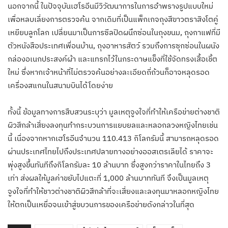
นอกจากนี้ ในปัจจุบันเฮโรอีนมีวิวัฒนาการในการอำพรางรูปแบบใหม่
เพื่อหลบเลี่ยงการตรวจค้น จากเดิมที่เป็นแพ็กเกจถุงสีขาวตราสิงโตคู่
เหยียบลูกโลก เปลี่ยนมาเป็นการซีลปิดผนึกซ่อนในถุงขนม, ถุงกาแฟที่มี
ตัวหนังสือประเทศเพื่อนบ้าน, ถุงอาหารสัตว์ รวมถึงการซุกซ่อนในผนัง
กล่องอเนกประสงค์ผ้า และแทรกไว้ในกระดาษแข็งที่ใช้จัดทรงเสื้อเชิ้ต
ใหม่ ซึ่งหากเจ้าหน้าที่ไม่ตรวจค้นอย่างละเอียดถี่ถ้วนก็อาจหลุดรอด
เครื่องสแกนในสนามบินได้โดยง่าย
ทั้งนี้ ข้อมูลทางการสืบสวนระบุว่า มูลเหตุจูงใจที่ทำให้เครือข่ายต่างชาติ
ผิวสีกล้าเสี่ยงลงทุนทำกระบวนการแยบยลและหลอกลวงหญิงไทยเช่น
นี้ เนื่องจากหากเฮโรอีนจำนวน 110.413 กิโลกรัมนี้ สามารถหลุดรอด
ผ่านประเทศไทยไปถึงประเทศปลายทางอย่างออสเตรเลียได้ ราคาจะ
พุ่งสูงขึ้นทันทีถึงกิโลกรัมละ 10 ล้านบาท ซึ่งสูงกว่าราคาในไทยถึง 3
เท่า ส่งผลให้มูลค่าขยับไปแตะที่ 1,000 ล้านบาททันที จึงเป็นมูลเหตุ
จูงใจที่ทำให้ชาวต่างชาติผิวสีกล้าที่จะเสี่ยงและลงทุนมาหลอกหญิงไทย
ให้ตกเป็นเหยื่อจนเข้าสู่ขบวนการของเครือข่ายดังกล่าวในที่สุด