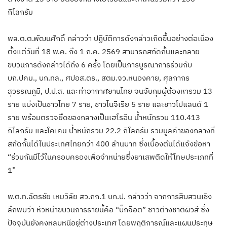
กิโลกรัม
พล.ต.ต.พัฒนศักดิ์ กล่าวว่า ปฏิบัติการดังกล่าวเกิดขึ้นอย่างต่อเนื่อง
ตั้งแต่วันที่ 18 พ.ค. ถึง 1 ก.ค. 2569 สามารถสกัดกั้นและทลาย
ขบวนการดังกล่าวได้ถึง 6 ครั้ง โดยเป็นการบูรณาการร่วมกับ
บก.ปคม., บก.ทล., ศปอส.ตร., สตม.จว.หนองคาย, ศุลกากร
สุวรรณภูมิ, ป.ป.ส. และท่าอากาศยานไทย จนจับกุมผู้ต้องหารวม 13
ราย แบ่งเป็นชาวไทย 7 ราย, ชาวไนจีเรีย 5 ราย และชาวโปแลนด์ 1
ราย พร้อมตรวจยึดของกลางเป็นเฮโรอีน น้ำหนักรวม 110.413
กิโลกรัม และโคเคน น้ำหนักรวม 22.2 กิโลกรัม รวมมูลค่าของกลางที่
สกัดกั้นได้ในประเทศไทยกว่า 400 ล้านบาท ซึ่งเบื้องต้นได้แจ้งข้อหา
“ร่วมกันมีไว้ในครอบครองเพื่อจำหน่ายซึ่งยาเสพติดให้โทษประเภทที่
1”
พ.ต.ท.ฉัตรชัย เหมวิลัย สว.กก.1 บก.ป. กล่าวว่า จากการสืบสวนเชิง
ลึกพบว่า หัวหน้าขบวนการรายนี้คือ “บิ๊กจ๊อต” ชาวต่างชาติผิวสี ซึ่ง
ปัจจุบันยังคงหลบหนีอยู่ต่างประเทศ โดยพฤติการณ์และแผนประทุษ