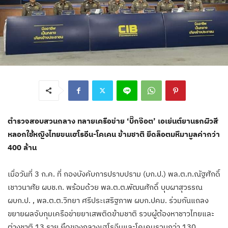
ตำรวจสอบสวนกลาง ทลายเครือข่าย ‘บิ๊กจ๊อต’ เอเย่นต์ยานรกผิวสี
หลอกใช้หญิงไทยขนเฮโรอีน-โคเคน ข้ามชาติ ยึดล็อตมหึมามูลค่ากว่า
400 ล้าน
เมื่อวันที่ 3 ก.ค. ที่ กองบังคับการปราบปราม (บก.ป.) พล.ต.ท.ณัฐศักดิ์
เชาวนาศัย ผบช.ก. พร้อมด้วย พล.ต.ต.พัฒนศักดิ์ บุบผาสุวรรณ
ผบก.ป. , พล.ต.ต.วิทยา ศรีประเสริฐภาพ ผบก.ปคม. ร่วมกันแถลง
ขยายผลจับกุมเครือข่ายยาเสพติดข้ามชาติ รวบผู้ต้องหาชาวไทยและ
ต่างชาติ 13 ราย ยึดของกลางเฮโรอีนและโคเคนรวมกว่า 130