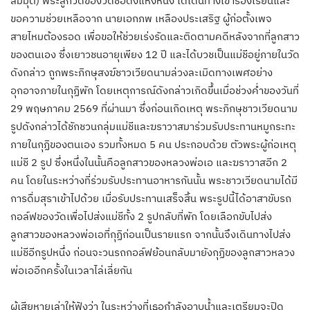
สมมุติ) พระลูกวัดของวัดชื่อดังแห่งหนึ่ง ได้เดินทางเข้าร้องเรียนและ
ขอความช่วยเหลือจาก นายเอกภพ เหลืองประเสริฐ ผู้ก่อตั้งเพจ
สายไหมต้องรอด เพื่อขอให้ช่วยเร่งรัดและติดตามคดีหลังจากที่ลูกสาว
ของตนเอง ซึ่งเยาวชนอายุเพียง 12 ปี และได้บวชเป็นแม่ชีอยู่ภายในวัด
ดังกล่าว ถูกพระภิกษุสงฆ์ชาวเวียดนามล่วงละเมิดทางเพศอย่าง
อุกอาจภายในกุฏิพัก โดยเหตุการณ์ดังกล่าวเกิดขึ้นเมื่อช่วงค่ำของวันที่
29 พฤษภาคม 2569 ที่ผ่านมา ซึ่งก่อนเกิดเหตุ พระภิกษุชาวเวียดนาม
รูปดังกล่าวได้ชักชวนกลุ่มแม่ชีและฆราวาสมาร่วมรับประทานหมูกระทะ
ภายในกุฏิของตนเอง รวมทั้งหมด 5 คน ประกอบด้วย ตัวพระผู้ก่อเหตุ
แม่ชี 2 รูป ซึ่งหนึ่งในนั้นคือลูกสาวของหลวงพ่อเอ และฆราวาสอีก 2
คน โดยในระหว่างที่ร่วมรับประทานอาหารกันนั้น พระชาวเวียดนามได้มี
การดื่มสุราเข้าไปด้วย เมื่อรับประทานเสร็จสิ้น พระรูปนี้ได้อาสาขับรถ
กอล์ฟของวัดเพื่อไปส่งแม่ชีทั้ง 2 รูปกลับที่พัก โดยเลือกขับไปส่ง
ลูกสาวของหลวงพ่อเอที่กุฏิก่อนเป็นรายแรก จากนั้นจึงเดินทางไปส่ง
แม่ชีอีกรูปหนึ่ง ก่อนจะวนรถกอล์ฟย้อนกลับมายังกุฏิของลูกสาวหลวง
พ่อเออีกครั้งในเวลาไล่เลี่ยกัน
ผู้เสียหายเล่าให้ฟังว่า ในระหว่างที่เธอกำลังอาบน้ำและเตรียมจะปิด