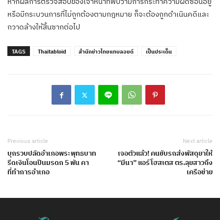
หากผลการตรวจสอบของเจ้าหน้าที่พบว่ามีการกระทำความผิดซ่อนอยู่
หรือมีกระบวนการที่ไม่ถูกต้องตามกฎหมาย ก็จะต้องถูกดำเนินคดีและ
กวาดล้างให้สิ้นซากต่อไป
TAGS
Thaitabloid
สำนักข่าวไทยแทบลอยด์
เป็นประเด็น
Previous article
Next article
บุกรวบปลัดอำเภอพระพุทธบาท
เจอตัวแล้ว! คนขับรถส่งพัสดุยาให้
รีดเงินโอนปืนมรดก 5 พัน คา
“มีนา” แอร์โฮสเตส ตร.ลุยสาวถึง
ที่ทำการอำเภอ
เครือข่าย