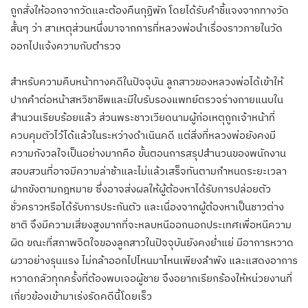
ถูกสั่งให้ออกจากวัดและต้องคืนกุฏิพัก โดยได้รับคำชี้แจงจากทางวัด
สั้นๆ ว่า สาเหตุส่วนหนึ่งมาจากการที่หลวงพ่อนำเรื่องราวภายในวัด
ออกไปแจ้งความกับตำรวจ
สำหรับความคืบหน้าทางคดีในปัจจุบัน ลูกสาวของหลวงพ่อได้เข้าให้
ปากคำต่อหน้าสหวิชาชีพและมีใบรับรองแพทย์ตรวจร่างกายแนบใน
สำนวนเรียบร้อยแล้ว ส่วนพระชาวเวียดนามผู้ก่อเหตุถูกเจ้าหน้าที่
ควบคุมตัวไว้ได้แล้วในระหว่างดำเนินคดี แต่สิ่งที่หลวงพ่อยังคงมี
ความกังวลใจเป็นอย่างมากคือ ขั้นตอนการสรุปสำนวนของพนักงาน
สอบสวนที่อาจมีความล่าช้าและไม่แล้วเสร็จทันตามกำหนดระยะเวลา
ฝากขังตามกฎหมาย ซึ่งอาจส่งผลให้ผู้ต้องหาได้รับการปล่อยตัว
ชั่วคราวหรือได้รับการประกันตัว และเนื่องจากผู้ต้องหาเป็นชาวต่าง
ชาติ จึงมีความเสี่ยงสูงมากที่จะหลบหนีออกนอกประเทศเพื่อหนีความ
ผิด ขณะที่สภาพจิตใจของลูกสาวในปัจจุบันยังคงย่ำแย่ มีอาการหวาด
ผวาอย่างรุนแรง ไม่กล้าออกไปไหนมาไหนเพียงลำพัง และแสดงอาการ
หวาดกลัวทุกครั้งที่ต้องพบเจอผู้ชาย จึงอยากเรียกร้องให้หน่วยงานที่
เกี่ยวข้องเข้ามาเร่งรัดคดีนี้โดยเร็ว