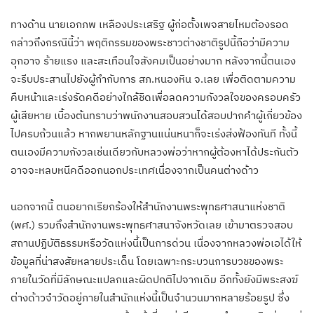
ทางด้าน นายเอกภพ เหลืองประเสริฐ ผู้ก่อตั้งเพจสายไหมต้องรอด
กล่าวถึงกรณีนี้ว่า พฤติกรรมของพระชาวต่างชาติรูปนี้ถือว่ามีความ
อุกอาจ ร้ายแรง และสะเทือนใจสังคมเป็นอย่างมาก หลังจากนี้ตนเอง
จะรีบประสานไปยังผู้กำกับการ สภ.หนองหิน จ.เลย เพื่อติดตามความ
คืบหน้าและเร่งรัดคดีอย่างใกล้ชิดเพื่อลดความกังวลใจของครอบครัว
ผู้เสียหาย เบื้องต้นทราบว่าพนักงานสอบสวนได้สอบปากคำผู้เกี่ยวข้อง
ไปครบถ้วนแล้ว หากพยานหลักฐานแน่นหนาก็จะเร่งส่งฟ้องทันที ทั้งนี้
ตนเองมีความกังวลเช่นเดียวกับหลวงพ่อว่าหากผู้ต้องหาได้ประกันตัว
อาจจะหลบหนีคดีออกนอกประเทศเนื่องจากเป็นคนต่างด้าว
นอกจากนี้ ตนอยากเรียกร้องให้สำนักงานพระพุทธศาสนาแห่งชาติ
(พศ.) รวมถึงสำนักงานพระพุทธศาสนาจังหวัดเลย เข้ามาตรวจสอบ
สถานปฏิบัติธรรมหรือวัดแห่งนี้เป็นการด่วน เนื่องจากหลวงพ่อเอได้ให้
ข้อมูลที่น่าสงสัยหลายประเด็น โดยเฉพาะกระบวนการบวชของพระ
ภายในวัดที่มีลักษณะแปลกและผิดปกติไปจากเดิม อีกทั้งยังมีพระสงฆ์
ต่างด้าวจำวัดอยู่ภายในสำนักแห่งนี้เป็นจำนวนมากหลายร้อยรูป ซึ่ง