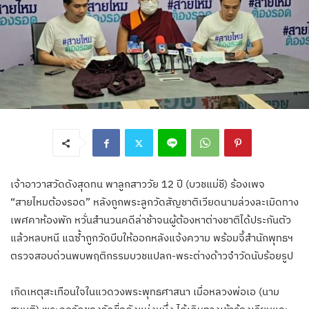
เจ้าอาวาสวัดดังสุดทน พาลูกสาววัย 12 ปี (บวชแม่ชี) ร้องเพจ
“สายไหมต้องรอด” หลังถูกพระลูกวัดสัญชาติเวียดนามล่วงละเมิดทาง
เพศคาห้องพัก หวั่นสำนวนคดีล่าช้าจนผู้ต้องหาต่างชาติได้ประกันตัว
แล้วหลบหนี แฉซ้ำถูกวัดบีบให้ออกหลังแจ้งความ พร้อมจี้สำนักพุทธฯ
ตรวจสอบด่วนพบพฤติกรรมบวชแปลก-พระต่างด้าวจำวัดนับร้อยรูป
เกิดเหตุสะเทือนใจในแวดวงพระพุทธศาสนา เมื่อหลวงพ่อเอ (นาม