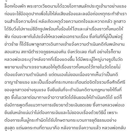
ล็อกห้องพัก พระชาวเวียดนามได้ฉวยโอกาสผลักประตูเข้ามาอย่างแรง
ก่อนจะใช้มืออุดปากเพื่อไม่ให้ส่งเสียงร้องและลงมือก่อเหตุกระทำชำเรา
จนสำเร็จความใคร่ หลังเกิดเหตุด้วยความตกใจและหวาดกลัว ลูกสาว
ได้รีบวิ่งไปหาแม่ชีอีกรูปพร้อมทั้งร้องไห้โฮและเล่าเรื่องราวทั้งหมดให้
ฟัง ก่อนจะพากันไปแจ้งให้หลวงพ่อเอทราบเรื่อง ซึ่งทันทีที่ผู้เป็นพ่อรู้
ข่าวร้าย ก็ได้รีบพาลูกสาวเดินทางเข้าแจ้งความดำเนินคดีกับพนักงาน
สอบสวน สถานีตำรวจภูธรหนองหิน จังหวัดเลย ทันที อย่างไรก็ตาม
หลวงพ่อเอระบุว่าหลังจากที่เรื่องแดงขึ้น ได้มีพระผู้ใหญ่บางรูปในวัด
พยายามเข้ามาเจรจาเสนอให้ยุติเรื่องราวทั้งหมดไว้ภายในวัดโดยไม่
ต้องแจ้งความดำเนินคดี แต่ตนเองไม่ยอมเนื่องจากเห็นว่าเป็นคดี
อาญาร้ายแรง และเป็นเรื่องที่กระทบกระเทือนต่อจิตใจรวมถึงศักดิ์ศรี
ของลูกสาวอย่างรุนแรง จึงยืนยันที่จะดำเนินคดีตามกฎหมายให้ถึงที่
สุด ซึ่งในเวลาต่อมาทางเจ้าอาวาสวัดได้ยินยอมให้ดำเนินคดีได้ แต่ก็
ยังมีการพูดถึงแนวทางการเยียวยาด้วยเงินชดเชย ซึ่งทางหลวงพ่อเอ
ยืนยันหนักแน่นว่าไม่ต้องการเงินและไม่ขอจบเรื่องด้วยวิธีนี้ เพราะ
ต้องการเห็นผู้กระทำผิดได้รับโทษตามกระบวนการยุติธรรมอย่าง
สูงสุด แต่ผลกระทบที่ตามมาคือ หลังจากแจ้งความแล้ว หลวงพ่อกลับ