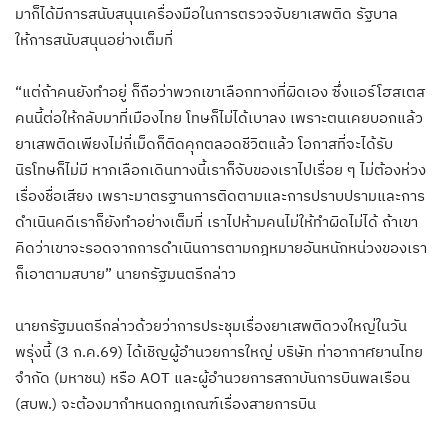
มาก็ได้มีการสนับสนุนเครื่องมือในการตรวจจับยาเสพติด รัฐบาล
ให้การสนับสนุนอย่างเต็มที่
“แต่ถ้าคนยังทำอยู่ ก็ถือว่าพวกเขาเลือกทางที่ผิดเอง ซึ่งแอร์โฮสเตส
คนนี้ต่อให้กลับมาที่เมืองไทย โทษก็ไม่ได้เบาลง เพราะตนเคยบอกแล้ว
ยาเสพติดเพียงไม่กี่เม็ดก็ติดคุกตลอดชีวิตแล้ว โอกาสที่จะได้รับ
นิรโทษก็ไม่มี หากเลือกเดินทางนี้เราก็จับของเราไปเรื่อย ๆ ไม่ต้องห่วง
เรื่องชื่อเสียง เพราะมาตรฐานการติดตามและการปราบปรามและการ
ดำเนินคดีเราก็ยังทำอย่างเต็มที่ เราไปห้ามคนไม่ให้ทำผิดไม่ได้ ถ้าเขา
คิดว่าเขาจะรอดจากการดำเนินการตามกฎหมายอันหนักหน่วงของเรา
ก็เอาตามสบาย” นายกรัฐมนตรีกล่าว
นายกรัฐมนตรีกล่าวด้วยว่าการประชุมเรื่องยาเสพติดวงใหญ่ในวัน
พรุ่งนี้ (3 ก.ค.69) ได้เชิญผู้อำนวยการใหญ่ บริษัท ท่าอากาศยานไทย
จำกัด (มหาชน) หรือ AOT และผู้อำนวยการสถาบันการบินพลเรือน
(สบพ.) จะต้องมากำหนดกฎเกณฑ์เรื่องสายการบิน