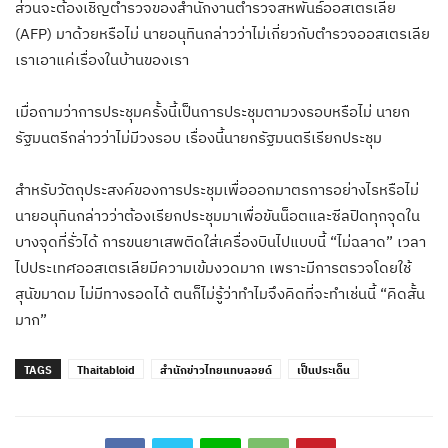
ส่วนจะต้องเชิญตำรวจของสำนักงานตำรวจสหพันธ์ออสเตรเลีย
(AFP) มาด้วยหรือไม่ นายอนุทินกล่าวว่าไม่เกี่ยวกับตำรวจออสเตรเลีย
เราเอาแค่เรื่องในบ้านของเรา
เมื่อถามว่าการประชุมครั้งนี้เป็นการประชุมตามวงรอบหรือไม่ นายก
รัฐมนตรีกล่าวว่าไม่มีวงรอบ เรื่องนี้นายกรัฐมนตรีเรียกประชุม
สำหรับวัตถุประสงค์ของการประชุมเพื่อออกมาตรการอย่างไรหรือไม่
นายอนุทินกล่าวว่าต้องเรียกประชุมมาเพื่อขันน็อตและซีลปิดทุกจุดใน
บางจุดที่รั่วได้ การขนยาเสพติดใส่เครื่องบินไปแบบนี้ “ไม่ฉลาด” เวลา
ไปประเทศออสเตรเลียมีความเข้มงวดมาก เพราะมีการตรวจโดยใช้
สุนัขมาดม ไม่มีทางรอดได้ ตนก็ไม่รู้ว่าทำไมจึงคิดที่จะทำเช่นนี้ “คิดสั้น
มาก”
TAGS
Thaitabloid
สำนักข่าวไทยแทบลอยด์
เป็นประเด็น