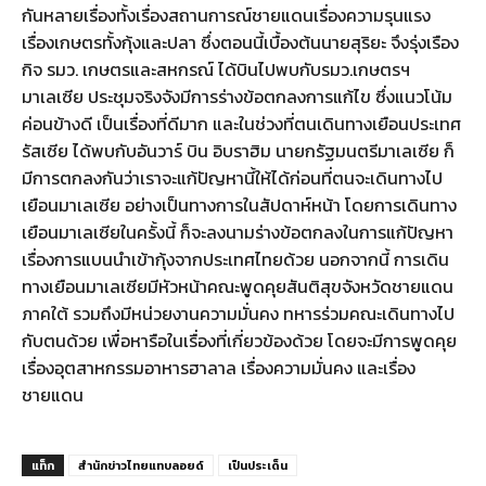
กันหลายเรื่องทั้งเรื่องสถานการณ์ชายแดนเรื่องความรุนแรง
เรื่องเกษตรทั้งกุ้งและปลา ซึ่งตอนนี้เบื้องต้นนายสุริยะ จึงรุ่งเรือง
กิจ รมว. เกษตรและสหกรณ์ ได้บินไปพบกับรมว.เกษตรฯ
มาเลเซีย ประชุมจริงจังมีการร่างข้อตกลงการแก้ไข ซึ่งแนวโน้ม
ค่อนข้างดี เป็นเรื่องที่ดีมาก และในช่วงที่ตนเดินทางเยือนประเทศ
รัสเซีย ได้พบกับอันวาร์ บิน อิบราฮิม นายกรัฐมนตรีมาเลเซีย ก็
มีการตกลงกันว่าเราจะแก้ปัญหานี้ให้ได้ก่อนที่ตนจะเดินทางไป
เยือนมาเลเซีย อย่างเป็นทางการในสัปดาห์หน้า โดยการเดินทาง
เยือนมาเลเซียในครั้งนี้ ก็จะลงนามร่างข้อตกลงในการแก้ปัญหา
เรื่องการแบนนำเข้ากุ้งจากประเทศไทยด้วย นอกจากนี้ การเดิน
ทางเยือนมาเลเซียมีหัวหน้าคณะพูดคุยสันติสุขจังหวัดชายแดน
ภาคใต้ รวมถึงมีหน่วยงานความมั่นคง ทหารร่วมคณะเดินทางไป
กับตนด้วย เพื่อหารือในเรื่องที่เกี่ยวข้องด้วย โดยจะมีการพูดคุย
เรื่องอุตสาหกรรมอาหารฮาลาล เรื่องความมั่นคง และเรื่อง
ชายแดน
แท็ก
สำนักข่าวไทยแทบลอยด์
เป็นประเด็น