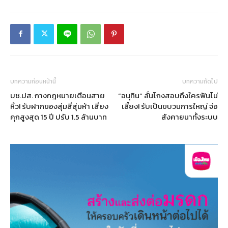
บทความก่อนหน้านี้
บทความถัดไป
บช.ปส. กางกฎหมายเตือนสาย
“อนุทิน” ลั่นโกงสอบถึงใครฟันไม่
หิ้ว! รับฝากของสุ่มสี่สุ่มห้า เสี่ยง
เลี้ยง! รับเป็นขบวนการใหญ่ จ่อ
คุกสูงสุด 15 ปี ปรับ 1.5 ล้านบาท
สังคายนาทั้งระบบ