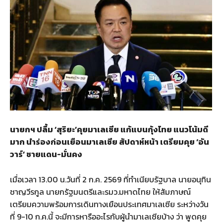
นายกฯ ปลื้ม ‘สุริยะ’คุยมาเลเซีย แก้แบนกุ้งไทย แนวโน้มดี
มาก นำร่องก่อนเยือนมาเลเซีย สัปดาห์หน้า เตรียมคุย ‘อัน
วาร์’ ชายแดน-มั่นคง
เมื่อเวลา 13.00 น.วันที่ 2 ก.ค. 2569 ที่ทำเนียบรัฐบาล นายอนุทิน
ชาญวีรกูล นายกรัฐมนตรีและรมว.มหาดไทย ให้สัมภาษณ์
เตรียมความพร้อมการเดินทางเยือนประเทศมาเลเซีย ระหว่างวัน
ที่ 9-10 ก.ค.นี้ จะมีการหารืออะไรกับผู้นำมาเลเซียบ้าง ว่า พูดคุย