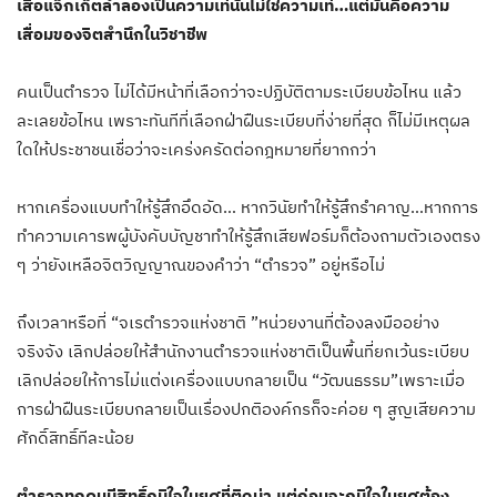
เสื้อแจ็กเก็ตลำลองเป็นความเท่นั่นไม่ใช่ความเท่…แต่มันคือความ
เสื่อมของจิตสำนึกในวิชาชีพ
คนเป็นตำรวจ ไม่ได้มีหน้าที่เลือกว่าจะปฏิบัติตามระเบียบข้อไหน แล้ว
ละเลยข้อไหน เพราะทันทีที่เลือกฝ่าฝืนระเบียบที่ง่ายที่สุด ก็ไม่มีเหตุผล
ใดให้ประชาชนเชื่อว่าจะเคร่งครัดต่อกฎหมายที่ยากกว่า
หากเครื่องแบบทำให้รู้สึกอึดอัด… หากวินัยทำให้รู้สึกรำคาญ…หากการ
ทำความเคารพผู้บังคับบัญชาทำให้รู้สึกเสียฟอร์มก็ต้องถามตัวเองตรง
ๆ ว่ายังเหลือจิตวิญญาณของคำว่า “ตำรวจ” อยู่หรือไม่
ถึงเวลาหรือที่ “จเรตำรวจแห่งชาติ ”หน่วยงานที่ต้องลงมืออย่าง
จริงจัง เลิกปล่อยให้สำนักงานตำรวจแห่งชาติเป็นพื้นที่ยกเว้นระเบียบ
เลิกปล่อยให้การไม่แต่งเครื่องแบบกลายเป็น “วัฒนธรรม”เพราะเมื่อ
การฝ่าฝืนระเบียบกลายเป็นเรื่องปกติองค์กรก็จะค่อย ๆ สูญเสียความ
ศักดิ์สิทธิ์ทีละน้อย
ตำรวจทุกคนมีสิทธิ์ภูมิใจในยศที่ติดบ่า แต่ก่อนจะภูมิใจในยศต้อง