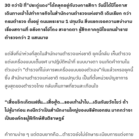
30 กว่าปี ที่”ประดู่แดง“ได้คลุกอยู่กับวงการสีกา วันนี้ได้มีโอกาส
เดินทางเข้าไปทำภารกิจในสำนักงานตำรวจแห่งชาติ เดิมเรียก กว่า
กรมตำรวจ ตั้งอยู่ ถนนพระราม 1 ปทุมวัน สิ่งแรกเจอความสง่างาม
เรื่องสถานที่ อลังการโอ่โถง สะอาดตา รู้สึกภาคภูมิใจแทนข้าราช
ตำรวจกว่า 2 แสนนาย
แต่สิ่งที่น่าห่วงที่สุดในสำนักงานตำรวจแห่งชาติ ยุคนี้กลับ เห็นตำรวจ
แต่งเครื่องแบบเต็มยศ มาปฎิบัติหน้าที่ แบบบางตา จนเกิดคำถามใน
ตัวเองว่า “ตำรวจที่ไม่เคารพเครื่องแบบของตัวเอง”กันแล้วเหรอยุคนี้
ซึ่ง สำนักงานตำรวจแห่งชาติ กรมปทุมวัน เป็นที่ตั้งหน่วยบัญชาการ
สูงสุดของตำรวจไทย กลับเห็นภาพที่ชวนสะเทือนใจ
“เสื้อแจ็กเก็ตแฟชั่น…เสื้อฮู้ด…รองเท้าผ้าใบ…เดินกันขวักไขว่ ถ้า
ไม่รู้มาก่อน คงนึกว่าเป็นสำนักงานใหญ่ของบริษัทเอกชน มากกว่าจะ
เป็นองค์กรผู้พิทักษ์สันติราษฎร์
คำถามง่าย ๆ แต่ตอบยากคือ…ตำรวจยังไม่รักษาระเบียบการแต่งกาย