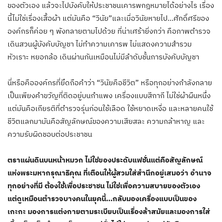
ของตัวเอง แล้วจะไปบังคับให้ประชาชนเคารพกฎหมายได้อย่างไร เรื่อง
นี้ไม่ใช่เรื่องเสื้อผ้า แต่มันคือ “วินัย”และเมื่อวินัยหายไป…ศักดิ์ศรีของ
องค์กรก็ค่อย ๆ พังทลายตามไปด้วย ที่น่าเศร้ายิ่งกว่า คือภาพตำรวจ
เดินสวนผู้บังคับบัญชา ไม่ทำความเคารพ ไม่แสดงความสำรวม
หัวเราะ หยอกล้อ เดินผ่านกันเหมือนไม่มีลำดับชั้นการบังคับบัญชา
นี่หรือคือองค์กรที่ยึดถือคำว่า “วินัยคือชีวิต” หรือทุกอย่างกำลังกลาย
เป็นเพียงคำขวัญที่ติดอยู่บนกำแพง เครื่องแบบสีกากี ไม่ใช่ผ้าผืนหนึ่ง
แต่มันคือเกียรติที่ตำรวจรุ่นก่อนใช้เลือด ใช้หยาดเหงื่อ และหลายคนใช้
ชีวิตแลกมามันคือสัญลักษณ์ของความเสียสละ ความกล้าหาญ และ
ความรับผิดชอบต่อประชาชน
ตราแผ่นดินบนหน้าหมวก ไม่ใช่ของประดับแฟชั่นแต่คือสัญลักษณ์
แห่งพระมหากรุณาธิคุณ ที่เตือนให้ผู้สวมใส่สำนึกอยู่เสมอว่า อำนาจ
ทุกอย่างที่มี ต้องใช้เพื่อประชาชน ไม่ใช่เพื่อความสบายของตัวเอง
แต่ดูเหมือนตำรวจบางคนในยุคนี้…กลับมองเครื่องแบบเป็นของ
เกะกะ มองการแต่งกายตามระเบียบเป็นเรื่องล้าสมัยและมองการใส่