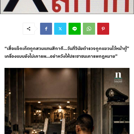
“เสื้อแจ็กเก็ตถูกสวมแทนสีกากี…วันที่วินัยตำรวจถูกแขวนไว้หน้าตู้”
เครื่องแบบยังไม่เคารพ…อย่าหวังให้ประชาชนเคารพกฎหมาย”