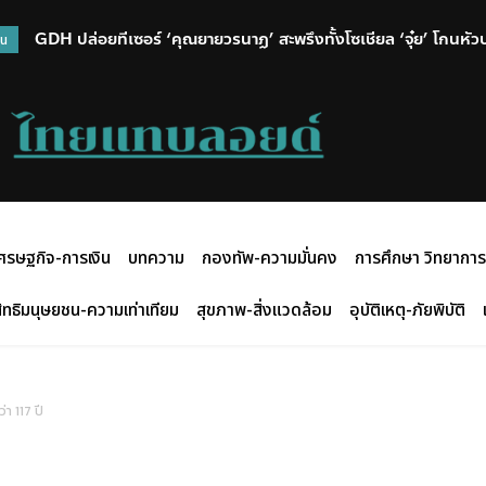
GDH ปล่อยทีเซอร์ ‘คุณยายวรนาฏ’ สะพรึงทั้งโซเชียล ‘จุ๋ย’ โกนหัวป
วน
ศรษฐกิจ-การเงิน
บทความ
กองทัพ-ความมั่นคง
การศึกษา วิทยาการ
ิทธิมนุษยชน-ความเท่าเทียม
สุขภาพ-สิ่งแวดล้อม
อุบัติเหตุ-ภัยพิบัติ
า 117 ปี