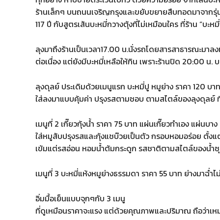
ร้านเล็กๆ บนถนนเจริญกรุงและขยับขยายสืบทอดมาจากรุ่นสู
117 ปี กับสูตรเส้นบะหมี่กวางตุ้งที่ไม่เหมือนใคร ที่ร้าน “บะหม
ลุงมาถึงร้านเป็นเวลา17.00 น.นั่งรถโดยสารสาธารณะมาลงที่
ต่อเนื่อง แต่ยังมีบะหมี่เหลือให้กิน เพราะร้านปิด 20:00 น
ลุงดุลย์ ประเดิมด้วยเมนูแรก บะหมี่ปู หมูย่าง ราคา 120 บาท บ
ใส่ลงมาแบบคุ้มค่า ปรุงรสตามชอบ ตามสไตล์ของลุงดุลย์ ที
เมนูที่ 2 เกี๊ยวกุ้งน้ำ ราคา 75 บาท แผ่นเกี๊ยวทำเอง แผ่นบาง 
ใส่หมูสับปรุงรสและกุ้งแชบ๊วยเป็นตัว กรอบหอมอร่อย ตั้งแต่ก
เข้มแต่รสอ่อน หอมน้ำต้มกระดูก รสชาติตามสไตล์ของน้ำ
เมนูที่ 3 บะหมี่แห้งหมูย่างธรรมดา ราคา 55 บาท ย่างมาฉ่ำไ
อิ่มมื้อเย็นแบบจุกๆกับ 3 เมนู
ที่ดูเหมือนราคาจะแรง แต่ด้วยคุณภาพและปริมาณ ถือว่าเห