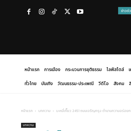
ข่าวด่
หน้าแรก
การเมือง
กระบวนการยุติธรรม
ไลฟ์สไตล์
เ
ทั่วไทย
บันเทิง
วัฒนธรรม-ประเพณี
วีดีโอ
สังคม
ส
หน้าแรก
บทความ
บะหมี่เกี๊ยว 2451 ถนนเจริญกรุง ตำนานความอร่อยกว่
บทความ