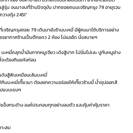
่รุ่น จนมาจบที่ร้านปัจจุบัน ปากซอยถนนเจริญกรุง 79 อายุรวม
ี่กวางตุ้ง 2451”
เจริญกรุงซอย 79 เดินมายังร้านบะหมี่ มีผู้คนมาใช้บริการอย่าง
. บรรยากาศร้านเป็นตึกแถว 2 ห้อง ไม่แออัด นั่งสบายๆ
ะหมี่คลุกน้ำมันกากหมูเจียว เด้งสู้ปาก ไม่นิ่มไม่เละ ปูกับหมูย่าง
่จะต้องกินแห้งก่อน
เด้งสู้ฟันเหมือนเส้นบะหมี่
ินบะหมี่เกี๊ยวมา ต้องยกความอร่อยให้เกี๊ยวร้านนี้ น้ำซุปออกสี
ซุปแบบเชงๆ
ม่แข็งกระด้าง องค์ประกอบทุกอย่างลงตัว และคุ้มค่าคุ้มราคา
มาะสม