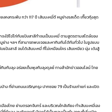
ยงคงกระพัน กว่า 117 ปี เส้นบะหมี่ดี หมูย่างรสเด็ด เกี๊ยวกุ้งสุด
กจะใช้ไข่ไก่กับแป้งสาลีทำจนเป็นบะหมี่ ตามสูตรตามสไตล์ของ
 หมูย่าง ฯลฯ ที่สามารถพบเจอและหากินกันได้กันทั่วไป ในรูปแบบ
ับแป้งสาลี จนได้เส้นบะหมี่ ที่ไม่เหมือนใคร เส้นเหนียว นุ่ม เด้งสู้
น์กินกับลุง อร่อยเต็มพุงกับลุงดุลย์ ทางสำนักข่าวออนไลน์ ไทย
 กันบ้าง ที่ย่านถนนเจริญกรุง ปากซอย 79 เป็นร้านเก่าแก่ และเปิด
ในเมืองไทย ย่านตรอกจันทร์ และบริเวณใกล้เคียง ทำเส้นบะหมี่เอง
ที่ทำเอง จนค้าขายดี มีรายได้เป็นกอบเป็นกำ อากงก็เริ่มเปิด