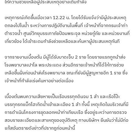
ให้ความช่วยเหลือผู้ประสบเหตุอย่างเต็มกำลัง
เหตุการณ์เกิดขึ้นเมื่อเวลา 12.22 น. โดยได้รับแจ้งว่ามีผู้ประสบเหตุ
ตกลงไปในน้ำ ระหว่างการปฏิบัติงานในพื้นที่ เจ้าหน้าที่จากกรมเจ้าท่า
ตำรวจน้ำ ศูนย์วิทยุบรรเทาภัยป้อมพระจุล หน่วยกู้ภัย และหน่วยงานที่
เกี่ยวข้อง ได้เข้าระดมกำลังช่วยเหลือและค้นหาผู้ประสบเหตุทันที
จากรายงานเบื้องต้น มีผู้ได้รับบาดเจ็บ 2 ราย โดยรายแรกถูกนำส่ง
โรงพยาบาลเปาโล พระประแดง ส่วนอีกรายเจ้าหน้าที่ได้ให้การช่วย
เหลือขึ้นฝั่งก่อนนำส่งโรงพยาบาล ขณะที่ยังมีผู้สูญหายอีก 1 ราย ซึ่ง
เจ้าหน้าที่กำลังเร่งค้นหาอย่างต่อเนื่อง
เบื้องต้นพบความเสียหายเป็นเรือบรรทุกดินจม 1 ลำ และเรือโป๊ะ
บรรทุกรถแบ็กโฮเกิดน้ำเข้าและเอียง 1 ลำ ทั้งนี้ เหตุเกิดในบริเวณที่มี
การดำเนินโครงการขุดลอกหน้าท่าเทียบเรือ ซึ่งอยู่ระหว่างการตรวจ
สอบรายละเอียดและสาเหตุของอุบัติเหตุ ทางบริษัทฯ ยืนยันว่าไม่มีท่อ
แก๊สอันตรายดังข่าวที่ปรากฏก่อนหน้านี้