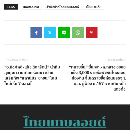
TAGS
Thaitabloid
สำนักข่าวไทยแทบลอยด์
เป็นประเด็น
Previous article
Next article
“อ.ยิ่งศักดิ์-แป้ง ธิดารัตน์” นำทีม
“ทนายอั๋น” ยื่น สถ.-ก.กลาง ขอแช่
ลุยทุกความเดือดร้อนชาวบ้าน
แข็ง 3,000 รายชื่อพัวพันโกงสอบ
เสริมทัพ “สถานีประชาชน” โฉม
ท้องถิ่น จี้เปิดรายชื่อก่อนบรรจุ 1
ใหม่เริ่ม 7 ก.ค.นี้
ก.ค. ขู่ฟ้อง ม.157 หากเดินหน้า
แต่งตั้ง