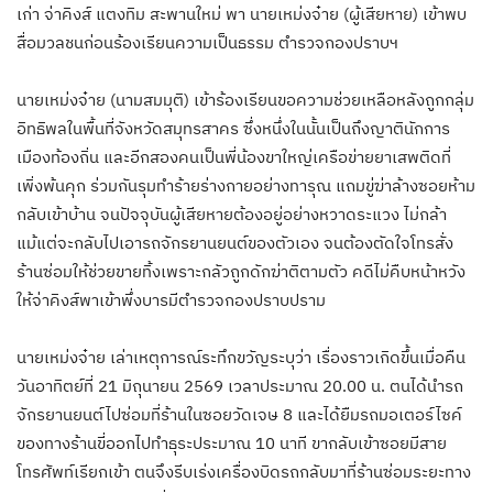
เก่า จ่าคิงส์ แตงทิม สะพานใหม่ พา นายเหม่งจ๋าย (ผู้เสียหาย) เข้าพบ
สื่อมวลชนก่อนร้องเรียนความเป็นธรรม ตำรวจกองปราบฯ
นายเหม่งจ๋าย (นามสมมุติ) เข้าร้องเรียนขอความช่วยเหลือหลังถูกกลุ่ม
อิทธิพลในพื้นที่จังหวัดสมุทรสาคร ซึ่งหนึ่งในนั้นเป็นถึงญาตินักการ
เมืองท้องถิ่น และอีกสองคนเป็นพี่น้องขาใหญ่เครือข่ายยาเสพติดที่
เพิ่งพ้นคุก ร่วมกันรุมทำร้ายร่างกายอย่างทารุณ แถมขู่ฆ่าล้างซอยห้าม
กลับเข้าบ้าน จนปัจจุบันผู้เสียหายต้องอยู่อย่างหวาดระแวง ไม่กล้า
แม้แต่จะกลับไปเอารถจักรยานยนต์ของตัวเอง จนต้องตัดใจโทรสั่ง
ร้านซ่อมให้ช่วยขายทิ้งเพราะกลัวถูกดักฆ่าติตามตัว คดีไม่คืบหน้าหวัง
ให้จ่าคิงส์พาเข้าพึ่งบารมีตำรวจกองปราบปราม
นายเหม่งจ๋าย เล่าเหตุการณ์ระทึกขวัญระบุว่า เรื่องราวเกิดขึ้นเมื่อคืน
วันอาทิตย์ที่ 21 มิถุนายน 2569 เวลาประมาณ 20.00 น. ตนได้นำรถ
จักรยานยนต์ไปซ่อมที่ร้านในซอยวัดเจษ 8 และได้ยืมรถมอเตอร์ไซค์
ของทางร้านขี่ออกไปทำธุระประมาณ 10 นาที ขากลับเข้าซอยมีสาย
โทรศัพท์เรียกเข้า ตนจึงรีบเร่งเครื่องบิดรถกลับมาที่ร้านซ่อมระยะทาง