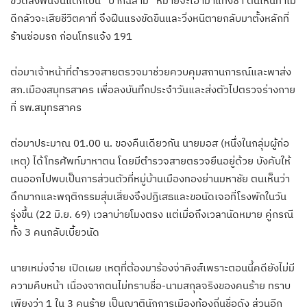
ขวดลงพื้นจนแตกเป็น “ปากฉลาม” หมายจะเอามาแทงซ้ำ ตนเห็นท่าไม่
ดีกลัวจะเสียชีวิตคาที่ จึงฝืนแรงขัดขืนและวิ่งหนีตายกลับมาตั้งหลักที่
ร้านซ่อมรถ ก่อนโทรแจ้ง 191
ต่อมาเจ้าหน้าที่ตำรวจสายตรวจมาช่วยควบคุมสถานการณ์และพาส่ง
สภ.เมืองสมุทรสาคร เพื่อลงบันทึกประจำวันและส่งตัวไปตรวจร่างกาย
ที่ รพ.สมุทรสาคร
ต่อมาประมาณ 01.00 น. ของคืนเดียวกัน นายมอส (หนึ่งในกลุ่มผู้ก่อ
เหตุ) ได้โทรศัพท์มาหาตน โดยมีตำรวจสายตรวจยืนอยู่ด้วย บังคับให้
ตนออกไปพบเป็นการส่วนตัวที่หมู่บ้านเมืองทองย่านมหาชัย ตนเห็นว่า
ดึกมากและพฤติกรรมสุ่มเสี่ยงจึงปฏิเสธและขอนัดเจอที่โรงพักในวัน
รุ่งขึ้น (22 มิ.ย. 69) เวลาบ่ายโมงตรง แต่เมื่อถึงเวลานัดหมาย คู่กรณี
ทั้ง 3 คนกลับเบี้ยวนัด
นายเหม่งจ๋าย เปิดเผย เหตุที่ต้องมาร้องจ่าคิงส์เพราะตอนนี้คดียังไม่มี
ความคืบหน้า เนื่องจากตนไม่ทราบชื่อ-นามสกุลจริงของคนร้าย ทราบ
เพียงว่า 1 ใน 3 คนร้าย เป็นญาตินักการเมืองท้องถิ่นชื่อดัง ส่วนอีก