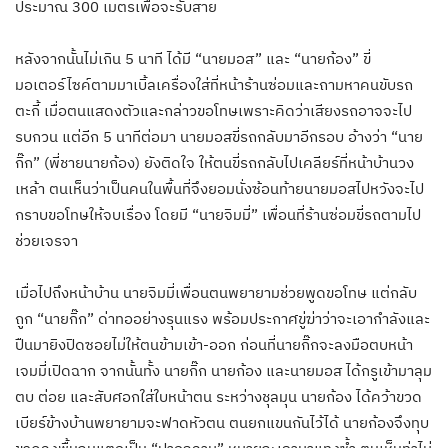
ประมาณ 300 เมตรเพื่อจะรับสาย
หลังจากนั้นไม่เกิน 5 นาที ได้มี “นายมอส” และ “นายก้อง” ขี่
มอเตอร์ไซค์ตามมาเบิ้ลเครื่องใส่ที่หน้าร้านซ่อมและถามหาคนขับรถ
ตะกี้ เมื่อตนแสดงตัวและกล่าวขอโทษเพราะคิดว่าเสียงรถอาจจะไป
รบกวน แต่อีก 5 นาทีต่อมา นายมอสขี่รถกลับมาอีกรอบ อ้างว่า “นาย
กิ๊ก” (พี่ชายนายก้อง) ยังติดใจ ให้ตนขี่รถกลับไปเคลียร์ที่หน้าบ้านวง
เหล้า ตนเห็นว่าเป็นคนในพื้นที่จึงยอมนั่งซ้อนท้ายนายมอสไปหวังจะไป
กราบขอโทษให้จบเรื่อง โดยมี “นายจิมมี่” เพื่อนที่ร้านซ่อมขี่รถตามไป
ช่วยเจรจา
เมื่อไปถึงหน้าบ้าน นายจิมมี่เพื่อนตนพยายามช่วยพูดขอโทษ แต่กลับ
ถูก “นายกิ๊ก” ด่าทออย่างรุนแรง พร้อมประกาศขู่ฆ่าว่าจะเอากำลังและ
ปืนมายิงปิดซอยไม่ให้ตนข้ามเข้า-ออก ก่อนที่นายกิ๊กจะลงมือตบหน้า
เจมมี่เปิดฉาก จากนั้นทั้ง นายกิ๊ก นายก้อง และนายมอส ได้กรูเข้ามาลุม
ตบ ต่อย และสับศอกใส่ใบหน้าตน ระหว่างชุลมุน นายก้อง ได้คว้าขวด
เบียร์ข้างบ้านพยายามจะฟาดหัวตน ตนยกแขนกันไว้ได้ นายก้องจึงทุบ