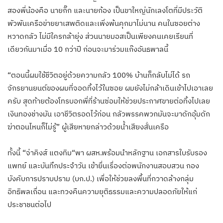
สองพี่น้องคือ นายกิ๊ก และนายก้อง เป็นขาใหญ่นักเลงโตที่มีประวัติ
พัวพันเครือข่ายยาเสพติดและเพิ่งพ้นคุกมาไม่นาน คนในซอยต่าง
หวาดกลัว ไม่มีใครกล้ายุ่ง ส่วนนายมอสเป็นเพียงคนเคยเรียนที่
เดียวกันมาเมื่อ 10 กว่าปี ก่อนจะมาร่วมแก๊งอันธพาลนี้
“ตอนนี้ผมใช้ชีวิตอยู่ด้วยความกลัว 100% บ้านก็กลับไม่ได้ รถ
จักรยานยนต์ของผมที่จอดทิ้งไว้ในซอย ผมยังไม่กล้าเดินเข้าไปเอาเลย
ครับ สุดท้ายต้องโทรบอกพี่ที่ร้านซ่อมให้ช่วยประกาศขายต่อทิ้งไปเลย
เงินทองช่างมัน เอาชีวิตรอดไว้ก่อน กลัวพรรคพวกมันจะมาดักอุ้มดัก
ฆ่าตอนไหนก็ไม่รู้” ผู้เสียหายกล่าวด้วยน้ำเสียงสั่นเครือ
ทั้งนี้ “จ่าคิงส์ แตงทิม“พา ผสห.พร้อมนำหลักฐาน เอกสารใบรับรอง
แพทย์ และบันทึกประจำวัน เข้ายื่นเรื่องต่อพนักงานสอบสวน กอง
บังคับการปราบปราม (บก.ป.) เพื่อให้ช่วยลงพื้นที่กวาดล้างกลุ่ม
อิทธิพลเถื่อน และทวงคืนความยุติธรรมและความปลอดภัยให้แก่
ประชาชนต่อไป