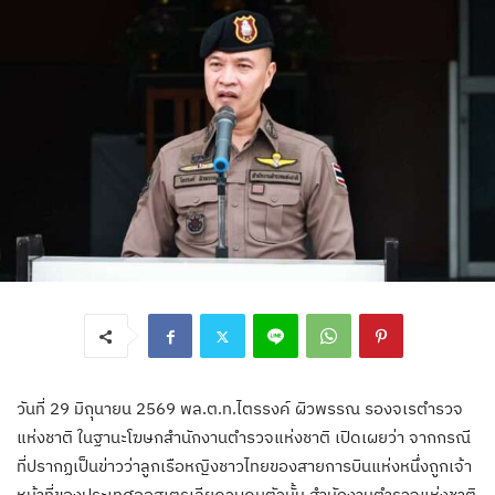
วันที่ 29 มิถุนายน 2569 พล.ต.ท.ไตรรงค์ ผิวพรรณ รองจเรตำรวจ
แห่งชาติ ในฐานะโฆษกสำนักงานตำรวจแห่งชาติ เปิดเผยว่า จากกรณี
ที่ปรากฏเป็นข่าวว่าลูกเรือหญิงชาวไทยของสายการบินแห่งหนึ่งถูกเจ้า
หน้าที่ของประเทศออสเตรเลียควบคุมตัวนั้น สำนักงานตำรวจแห่งชาติ