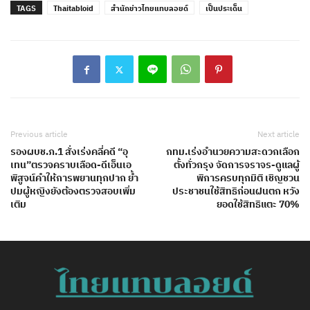
TAGS
Thaitabloid
สำนักข่าวไทยแทบลอยด์
เป็นประเด็น
Previous article
Next article
รองผบช.ภ.1 สั่งเร่งคลี่คดี “อุ
กทม.เร่งอำนวยความสะดวกเลือก
เทน”ตรวจคราบเลือด-ดีเอ็นเอ
ตั้งทั่วกรุง จัดการจราจร-ดูแลผู้
พิสูจน์คำให้การพยานทุกปาก ย้ำ
พิการครบทุกมิติ เชิญชวน
ปมผู้หญิงยังต้องตรวจสอบเพิ่ม
ประชาชนใช้สิทธิก่อนฝนตก หวัง
เติม
ยอดใช้สิทธิแตะ 70%