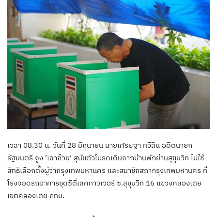
เวลา 08.30 น. วันที่ 28 มิถุนายน นายเศรษฐา ทวีสิน อดีตนายก
รัฐมนตรี จูง ’เฉาก๊วย‘ สุนัขตัวโปรดเดินจากบ้านพักย่านสุขุมวิท ไปใช้
สิทธิเลือกตั้งผู้ว่ากรุงเทพมหานคร และสมาชิกสภากรุงเทพมหานคร ที่
โรงจอดรถอาคารชุดซิตี้เลคทาวเวอร์ ซ.สุขุมวิท 16 แขวงคลองเตย
เขตคลองเตย กทม.