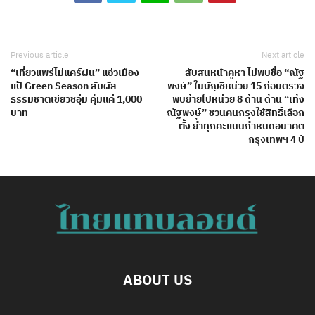
Previous article
Next article
“เที่ยวแพร่ไม่แคร์ฝน” แอ่วเมือง
สับสนหน้าคูหา ไม่พบชื่อ “ณัฐ
แป้ Green Season สัมผัส
พงษ์” ในบัญชีหน่วย 15 ก่อนตรวจ
ธรรมชาติเขียวชอุ่ม คุ้มแค่ 1,000
พบย้ายไปหน่วย 8 ด้าน ด้าน “เท้ง
บาท
ณัฐพงษ์” ชวนคนกรุงใช้สิทธิ์เลือก
ตั้ง ย้ำทุกคะแนนกำหนดอนาคต
กรุงเทพฯ 4 ปี
ABOUT US