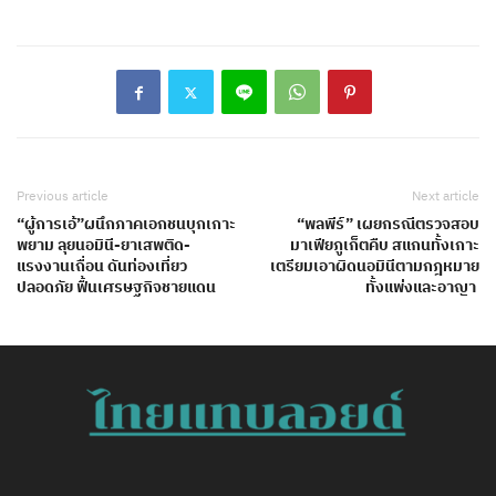
Previous article
Next article
“ผู้การเอ้”ผนึกภาคเอกชนบุกเกาะ
“พลพีร์” เผยกรณีตรวจสอบ
พยาม ลุยนอมินี-ยาเสพติด-
มาเฟียภูเก็ตคืบ สแกนทั้งเกาะ
แรงงานเถื่อน ดันท่องเที่ยว
เตรียมเอาผิดนอมินีตามกฎหมาย
ปลอดภัย ฟื้นเศรษฐกิจชายแดน
ทั้งแพ่งและอาญา