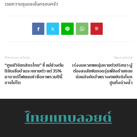
เฉยความรุนแรงในครอบครัว
Previous article
Next article
“ศูนย์วิจัยกสิกรไทย” ชี้ แม้ช่วงต้น
เร่งงมหาศพหนุ่มหายตัวปริศนา ผู้
ปีสินเชื่อบ้านจะขยายตัว แต่ 35%
ต้องสงสัยซัดทอดรุ่นพี่ยิงท้ายทอย
มาจากรีไฟแนนซ์ เชื่อภาพรวมปีนี้
ก่อนบังคับอำพรางศพยัดถังโบก
อาจไม่โต
ปูนทิ้งถ่วงน้ำ