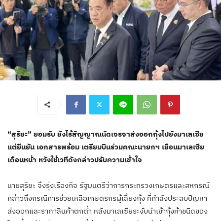
“สุริยะ” ยอมรับ ยังไร้สัญญาณนัดเจรจาส่งออกกุ้งไปยังมาเลเซีย
แต่ยืนยัน เอกสารพร้อม เตรียมบินร่วมคณะนายกฯ เยือนมาเลเซีย
เดือนหน้า หวังใช้เวทีดังกล่าวปรับความเข้าใจ
นายสุริยะ จึงรุ่งเรืองกิจ รัฐมนตรีว่าการกระทรวงเกษตรและสหกรณ์
กล่าวถึงกรณีการช่วยเหลือเกษตรกรผู้เลี้ยงกุ้ง ที่กำลังประสบปัญหา
ส่งออกและราคาสินค้าตกต่ำ หลังมาเลเซียระงับนำเข้ากุ้งห้าชนิดของ