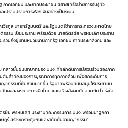
ัฐ ภาคเอกชน และภาคประชาชน ขยายเครือข่ายการรับรู้ทั่ว
นและปราบปรามการฟอกเงินอย่างเป็นระบบ
ญวีรกูล นายกรัฐมนตรี และรัฐมนตรีว่าการกระทรวงมหาดไทย
ยุติธรรม เป็นประธาน พร้อมด้วย นายฉัตรชัย พรหมเลิศ ประธาน
. รวมถึงผู้แทนหน่วยงานภาครัฐ เอกชน ภาคประชาสังคม และ
รม กล่าวชื่นชมบทบาทของ ปปง. ที่ผลักดันการมีส่วนร่วมของภาค
ุดเริ่มต้นสำคัญของการบูรณาการทุกภาคส่วน เพื่อยกระดับการ
ญากรรมที่ซับซ้อนมากขึ้น รัฐบาลพร้อมสนับสนุนให้ประชาชน
ามมั่นคงของระบบการเงินไทย และสร้างสังคมที่ปลอดภัย โปร่งใส
ัตรชัย พรหมเลิศ ประธานคณะกรรมการ ปปง. พร้อมปาฐกถา
าษฎร์ สร้างเกราะคุ้มกันและสกัดกั้นอาชญากรรม”