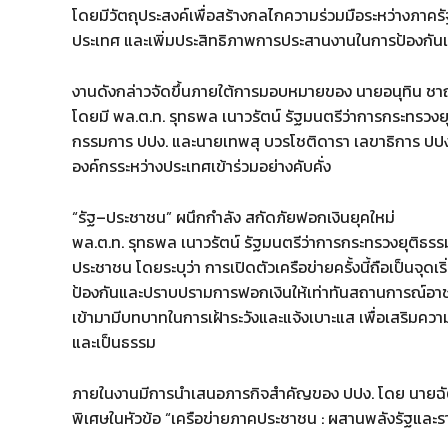
โดยมีวัตถุประสงค์เพื่อสร้างกลไกความร่วมมือระหว่างภาคร
ประเทศ และเพิ่มประสิทธิภาพการประสานงานในการป้องกั
งานดังกล่าวจัดขึ้นภายใต้การมอบหมายของ นายอนุทิน ชา
โดยมี พล.ต.ท. รุทธพล เนาวรัตน์ รัฐมนตรีว่าการกระทรวง
กรรมการ ปปง. และนายเทพสุ บวรโชติดารา เลขาธิการ ปปง
องค์กรระหว่างประเทศเข้าร่วมอย่างคับคั่ง
“รัฐ–ประชาชน” ผนึกกำลัง สกัดภัยฟอกเงินยุคใหม่
พล.ต.ท. รุทธพล เนาวรัตน์ รัฐมนตรีว่าการกระทรวงยุติธร
ประชาชน โดยระบุว่า การเปิดตัวเครือข่ายครั้งนี้ถือเป็นจ
ป้องกันและปราบปรามการฟอกเงินให้เท่าทันสถานการณ์อาช
เข้ามามีบทบาทในการเฝ้าระวังและแจ้งเบาะแส เพื่อเสริมคว
และเป็นธรรม
ภายในงานมีการนำเสนอภารกิจสำคัญของ ปปง. โดย นายฉ
พิเศษในหัวข้อ “เครือข่ายภาคประชาชน : ผสานพลังรัฐและร