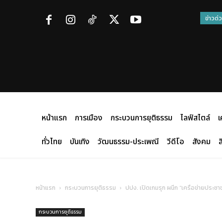
ข่าวด่
หน้าแรก
การเมือง
กระบวนการยุติธรรม
ไลฟ์สไตล์
เ
ทั่วไทย
บันเทิง
วัฒนธรรม-ประเพณี
วีดีโอ
สังคม
ส
หน้าแรก
กระบวนการยุติธรรม
ปปง. เปิดเกมรุก ผนึก “เครือข่ายประช
กระบวนการยุติธรรม