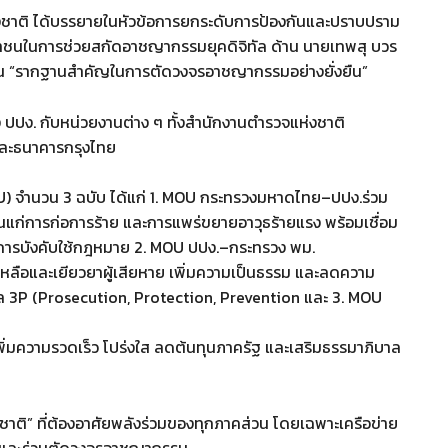
แห่งชาติ ได้บรรยายในหัวข้อการยกระดับการป้องกันและปราบปราม
ชนในการช่วยสกัดอาชญากรรมยุคดิจิทัล ด้าน นายเทพสุ บวร
เป็น “รากฐานสำคัญในการตัดวงจรอาชญากรรมอย่างยั่งยืน”
ปปง. กับหน่วยงานต่าง ๆ ทั้งสำนักงานตำรวจแห่งชาติ
และธนาคารกรุงไทย
U) จำนวน 3 ฉบับ ได้แก่ 1. MOU กระทรวงมหาดไทย–ปปง.ร่วม
ก่การก่อการร้าย และการแพร่ขยายอาวุธร้ายแรง พร้อมเชื่อม
าพการบังคับใช้กฎหมาย 2. MOU ปปง.–กระทรวง พม.
ยเหลือและเยียวยาผู้เสียหาย เพิ่มความเป็นธรรม และลดความ
 3P (Prosecution, Protection, Prevention และ 3. MOU
พิ่มความรวดเร็ว โปร่งใส ลดต้นทุนภาครัฐ และเสริมธรรมาภิบาล
ชาติ” ที่ต้องอาศัยพลังร่วมของทุกภาคส่วน โดยเฉพาะเครือข่าย