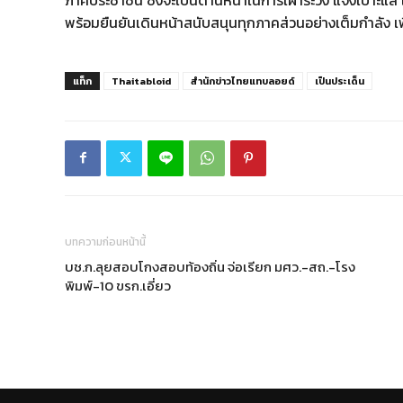
ภาคประชาชน ซึ่งจะเป็นด่านหน้าในการเฝ้าระวัง แจ้งเบาะ
พร้อมยืนยันเดินหน้าสนับสนุนทุกภาคส่วนอย่างเต็มกำลัง เพื
แท็ก
Thaitabloid
สำนักข่าวไทยแทบลอยด์
เป็นประเด็น
บทความก่อนหน้านี้
บช.ก.ลุยสอบโกงสอบท้องถิ่น จ่อเรียก มศว.-สถ.-โรง
พิมพ์-10 ขรก.เอี่ยว