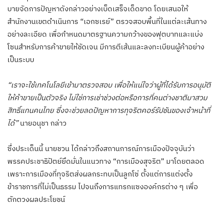
บายจัดการปัญหาดังกล่าวอย่างเบ็ดเสร็จเด็ดขาด โดยเสนอให้
สำนักงานเขตดำเนินการ “เอกซเรย์” ตรวจสอบพื้นที่ในแต่ละเส้นทาง
อย่างละเอียด เพื่อกำหนดมาตรฐานความกว้างของฟุตบาทและแบ่ง
โซนสำหรับการค้าขายให้ชัดเจน มีการตีเส้นและลงทะเบียนผู้ค้าอย่าง
เป็นระบบ
“เราจะใช้เทคโนโลยีเข้ามาตรวจสอบ เพื่อให้แน่ใจว่าผู้ที่ได้รับการอนุมัติ
ให้ค้าขายเป็นตัวจริง ไม่ใช่การเช่าช่วงต่อหรือการที่คนต่างชาติมาสวม
สิทธิ์แทนคนไทย ซึ่งจะช่วยลดปัญหาการทุจริตคอร์รัปชันของเจ้าหน้าที่
ได้”
นายอนุชา กล่าว
ซึ่งประเด็นนี้ นายชวน ได้กล่าวถึงสถานการณ์การเมืองปัจจุบันว่า
พรรคประชาธิปัตย์ยึดมั่นในแนวทาง “การเมืองสุจริต” มาโดยตลอด
เพราะการเมืองที่ทุจริตส่งผลกระทบเป็นลูกโซ่ ตั้งแต่การแต่งตั้ง
ข้าราชการที่ไม่เป็นธรรม ไปจนถึงการแทรกแซงองค์กรต่าง ๆ เพื่อ
ตักตวงผลประโยชน์