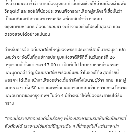
ทั้งนี้ นายชวน ย้ำว่า การเมืองสุจริตเท่านั้นที่จะช่วยให้บ้านเมืองผ่านพ้น
วิกฤตได้ และขอให้พี่น้องประชาชนพิจารณาเลือกผู้สมัครที่เชื่อมั่นว่า
เป็นคนดีและมีความสามารถจริง พร้อมกับย้ำว่า หากคน
กรุงเทพมหานครเลือกนายอนุชา จะทำงานอย่างโปร่งใสสุจริต และ
ตรวจสอบได้อย่างแน่นอน
สำหรับการจัดเวทีปราศรัยใหญ่ของพรรคประชาธิปัตย์ นายอนุชา เปิด
เผยว่า จะจัดขึ้นที่ศูนย์การประชุมแห่งชาติสิริกิติ์ ในวันศุกร์ที่ 26
มิถุนายนนี้ ตั้งแต่เวลา 17.00 น. เป็นต้นไป โดยจะมีหัวหน้าพรรคฯ
และบุคคลสำคัญร่วมปราศรัย พร้อมยืนยันว่าในช่วงโค้ง สุดท้ายนี้
พรรคฯ ได้เดินหน้าหาเสียงอย่างเต็มกำลังทั้งในนามผู้ว่าฯ กทม. และผู้
สมัคร ส.ก. ทั้ง 50 เขต และพร้อมเสนอวิสัยทัศน์ด้านความหวัง โอกาส
และอนาคตของกรุงเทพฯ ในอีก 4 ปีข้างหน้าให้พี่น้องประชาชนได้รับ
ทราบ
“ตอนนี้กระแสตอบรับดีขึ้นเรื่อยๆ พี่น้องประชาชนเริ่มเห็นถึงนโยบายที่
จับต้องได้ เราจะไม่ใช่แค่แก้ปัญหาเดิม ๆ ที่ย่ำอยู่กับที่ แต่เราจะนำ