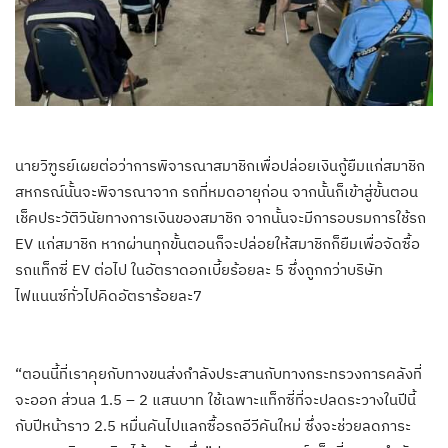
นายวิฑูรย์เผยต่อว่าการพิจารณาสมาชิกเพื่อปล่อยเงินกู้ยืมแก่สมาชิก
สหกรณ์นั้นจะพิจารณาจาก รถที่หมดอายุก่อน จากนั้นก็เข้าสู่ขั้นตอน
เช็คประวัติวินัยทางการเงินของสมาชิก จากนั้นจะมีการอบรมการใช้รถ
EV แก่สมาชิก หากผ่านทุกขั้นตอนก็จะปล่อยให้สมาชิกก็ยืมเพื่อจัดซื้อ
รถแท็กซี่ EV ต่อไป ในอัตราดอกเบี้ยร้อยละ 5 ซึ่งถูกกว่าบริษัท
ไฟแนนซ์ทั่วไปคิดอัตราร้อยละ7
“ตอนนี้ที่เราคุยกับทางขนส่งกำลังประสานกับทางกระทรวงการคลังที่
จะออก ส่วนล 1.5 – 2 แสนบาท ใช้เฉพาะแท็กซี่ที่จะปลดระวางในปีนี้
กับปีหน้าราว 2.5 หมื่นคันไปแลกซื้อรถอีวีคันใหม่ ซึ่งจะช่วยลดภาระ