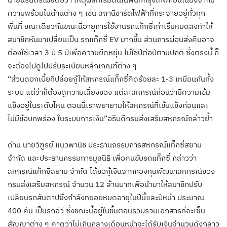
ความพร้อมในด้านต่าง ๆ เช่น สถานีชาร์ตไฟฟ้าที่กระจายอยู่ทั่วทุก
พื้นที่ ขณะเดียวกันขณะนี้อายุการใช้งานรถแท็กซี่เก่าเริ่มหมดลงทำให้
สมาชิกหันมาเปลี่ยนเป็น รถแท็กซี่ EV มากขึ้น ส่วนการผ่อนส่งคืนอาจ
ต้องใช้เวลา 3 ปี 5 ปีเพื่อความยืดหยุ่น ไม่ใช่ปีต่อปีตามปกติ ซึ่งตรงนี้ ก็
จะต้องไปดูไปปรับระเบียบหลักเกณฑ์ต่าง ๆ
“ส่วนดอกเบี้ยที่ปล่อยกู้ให้สหกรณ์แท็กซี่คิดร้อยละ 1-3 เหมือนกันทั้ง
ระบบ แต่ว่าก็ต้องดูความเสี่ยงของ แต่ละสหกรณ์ก่อนว่ามีความเข้ม
แข็งอยู่ในระดับไหน ตอนนี้เราพยายามให้สหกรณ์ที่เข้มแข็งก่อนและ
ไม่มีข้อบกพร่อง ในระบบการเงิน”อธิบดีกรมส่งเสริมสหกรณ์กล่าวย้ำ
ด้าน นายวิฑูรย์ แนวพานิช ประธานกรรมการสหกรณ์แท็กซี่สยาม
จำกัด และประธานกรรมการมูลนิธิ เพื่อคนขับรถแท็กซี่ กล่าวว่า
สหกรณ์แท็กซี่สยาม จำกัด ได้ขอกู้เงินจากกองทุนพัฒนาสหกรณ์ของ
กรมส่งเสริมสหกรณ์ จำนวน 12 ล้านบาทเพื่อนำมาให้สมาชิกปรับ
เปลี่ยนรถสันดาปซึ่งกำลังทยอยหมดอายุในปีนี้และปีหน้า ประมาณ
400 คัน เป็นรถอีวี ซึ่งขณะนี้อยู่ในขั้นตอนรวบรวมเอกสารที่จะเซ็น
สัญญาต่าง ๆ คาดว่าไม่เกินกลางเดือนหน้าจะได้รับเงินจำนวนดังกล่าว