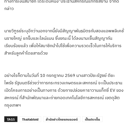
ทางการเงินสมาชิก ได้ระดับหนึ่ง”ประธานสหกรณ์แท็กซี่สยาม จำกัด
กล่าว
นายวิฑูรย์ระบุอีกว่านอกจากนี้ยังมีสัญญาพันธมิตรกับสองแอพพลิเคชั่
นรายใหญ่ แกร็บและไลน์แมน ซึ่งขณะนี้ ได้ลงนามเซ็นสัญญากัน
เรียบร้อยแล้ว เพื่อให้สมาชิกนำไปใช้เพื่อความรวดเร็วในการให้บริการ
สำหรับลูกค้าโดยสารด้วย
อย่างไรก็ตามในวันที่ 10 กรกฎาคม 2569 นางสาวปิยะรัฐชย์ ติยะ
ไพรัช รัฐมนตรีช่วยว่าการกระทรวงเกษตรและสหกรณ์ จะเป็นประธาน
เปิดโครงการอย่างเป็นทางการ ด้วยการปล่อยคาราวานแท็กซี่ EV ของ
สหกรณ์ ที่สำนักพัฒนาและถ่ายทอดเทคโนโลยีการสหกรณ์ เขตดุสิต
กรุงเทพฯ
TAGS
Thaitabloid
สำนักข่าวไทยแทบลอยด์
เป็นประเด็น