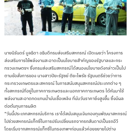
นายนิรันดร์ มูลธิดา อธิบดีกรมส่งเสริมสหกรณ์ เปิดเผยว่า โครงการ
ส่งเสริมการใช้พลังงานสะอาดเป็นนโยบายสำคัญของรัฐบาลและกระ
ทรวงเกษตรฯ ซึ่งกรมส่งเสริมสหกรณ์ได้สนองนโยบายดังกล่าวเป็นไป
ตามข้อสั่งการของ นางสาวปิยะรัฐชย์ ติยะไพรัช รัฐมนตรีช่วยว่าการ
กระทรวงเกษตรและสหกรณ์ ในการสนับสนุนสหกรณ์ประเภทต่าง ๆ
ทั้งสหกรณ์ที่อยู่ในภาคการเกษตรและนอกภาคการเกษตร ได้หันมาใช้
พลังงานสะอาดทดแทนน้ำมันเชื้อเพลิง ที่นับวันราคายิ่งสูงขึ้น ซึ่งมีผล
ต่อต้นทุนการผลิต
“วันนี้ประเภทสหกรณ์บริการ เราได้สนับสนุนเงินกองทุนพัฒนาสหกรณ์
ไปช่วยสหกรณ์แท็กซี่ในการปรับเปลี่ยนรถจากรถสันดาปเป็นรถอีวี
โดยเริ่มจากสหกรณ์แท็กซี่ในกรุงเทพฯก่อนแล้วค่อยขยายไปต่าง