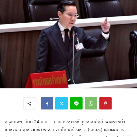
กรุงเทพฯ, วันที่ 24 มิ.ย. – นายอรรถวิชช์ สุวรรณภักดี รองหัวหน้า
และ สส.บัญชีรายชื่อ พรรครวมไทยสร้างชาติ (รทสช.) เผยผลการ