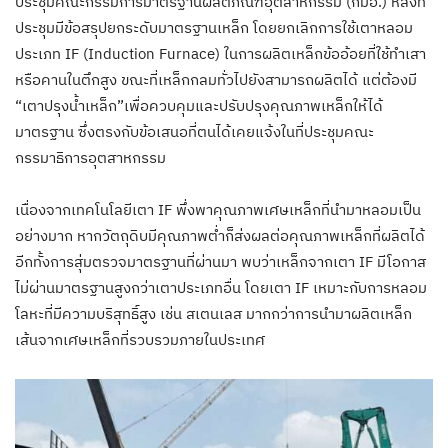
ประชุมคณะกรรมการมาตรฐานผลิตภัณฑ์อุตสาหกรรม (กมอ.) หลังที่
ประชุมมีข้อสรุปยกระดับมาตรฐานเหล็ก โดยยกเลิกการใช้เตาหลอม
ประเภท IF (Induction Furnace) ในการผลิตเหล็กข้ออ้อยที่ใช้ทำเสา
หรือคานในตึกสูง ขณะที่เหล็กกลมทั่วไปยังสามารถผลิตได้ แต่ต้องมี
“เตาปรุงน้ำเหล็ก”เพื่อควบคุมและปรับปรุงคุณภาพเหล็กให้ได้
มาตรฐาน ซึ่งตรงกับข้อเสนอที่ตนได้เคยแจ้งในที่ประชุมคณะ
กรรมาธิการอุตสาหกรรม
เนื่องจากเทคโนโลยีเตา IF พึ่งพาคุณภาพเศษเหล็กที่นำมาหลอมเป็น
อย่างมาก หากวัตถุดิบมีคุณภาพต่ำก็ส่งผลต่อคุณภาพเหล็กที่ผลิตได้
อีกทั้งการสุ่มตรวจมาตรฐานที่ผ่านมา พบว่าเหล็กจากเตา IF มีโอกาส
ไม่ผ่านมาตรฐานสูงกว่าเตาประเภทอื่น โดยเตา IF เหมาะกับการหลอม
โลหะที่มีความบริสุทธิ์สูง เช่น สเตนเลส มากกว่าการนำมาผลิตเหล็ก
เส้นจากเศษเหล็กที่รวบรวมภายในประเทศ